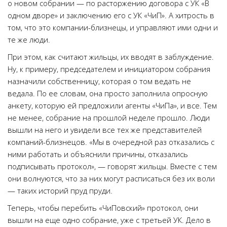
о новом собрании — по расторжению договора с УК «В
одном дворе» и заключению его с УК «ЧиП». А хитрость в
том, что это компании-близнецы, и управляют ими одни и
те же люди.
При этом, как считают жильцы, их вводят в заблуждение.
Ну, к примеру, председателем и инициатором собрания
назначили собственницу, которая о том ведать не
ведала. По ее словам, она просто заполнила опросную
анкету, которую ей предложили агенты «ЧиПа», и все. Тем
не менее, собрание на прошлой неделе прошло. Люди
вышли на него и увидели все тех же представителей
компаний-близнецов. «Мы в очередной раз отказались с
ними работать и объяснили причины, отказались
подписывать протокол», — говорят жильцы. Вместе с тем
они волнуются, что за них могут расписаться без их воли
— таких историй пруд пруди.
Теперь, чтобы перебить «ЧиПовский» протокол, они
вышли на еще одно собрание, уже с третьей УК. Дело в