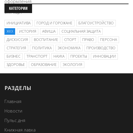
КАТЕГОРИИ
ИНИЦИАТИВА
ГОРОД И ГОРОЖАНЕ
БЛАГОУСТРОЙСТВО
ЖКХ
ИСТОРИЯ
АФИША
СОЦИАЛЬНАЯ ЗАЩИТА
ДИСКУССИЯ
ВОСПИТАНИЕ
СПОРТ
ПРАВО
ПЕРСОНА
СТРАТЕГИЯ
ПОЛИТИКА
ЭКОНОМИКА
ПРОИЗВОДСТВО
БИЗНЕС
ТРАНСПОРТ
НАУКА
ПРОЕКТЫ
ИННОВАЦИИ
ЗДОРОВЬЕ
ОБРАЗОВАНИЕ
ЭКОЛОГИЯ
РАЗДЕЛЫ
Главная
Новости
Пульс дня
Книжная лавка