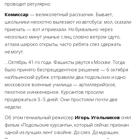
проводит регулярно.
Комиссар
— великолепный рассказчик. Бывает,
школьники неохотно вылезают из автобуса: мол, сказали
приехать — вот и приехали. Но буквально через
несколько минут унынье с лиц словно ветром сдуто,
а глаза широко открыты, часто ребята слез сдержать
не могут.
…Октябрь 41-го года. Фашисты рвутся к Москве. Тогда
было принято беспрецедентное решение — 6 октября
на Ильинский рубеж отправили два подольских и одно
московское военные училища — артиллерийское,
пехотное и инженерное. Курсантов просили
продержаться 3–5 дней. Они простояли почти две
недели.
Об этом гениальный режиссер
Игорь Угольников
снял
фильм «Подольские курсанты», который сейчас признан
одной из лучших лент о войне. До слез. До мурашек.