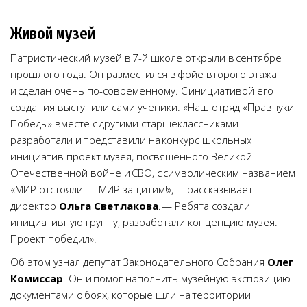
Живой музей
Патриотический музей в 7-й школе открыли в сентябре
прошлого года. Он разместился в фойе второго этажа
и сделан очень по-современному. С инициативой его
создания выступили сами ученики. «Наш отряд «Правнуки
Победы» вместе с другими старшеклассниками
разработали и представили на конкурс школьных
инициатив проект музея, посвященного Великой
Отечественной войне и СВО, с символическим названием
«МИР отстояли — МИР защитим!», — рассказывает
директор
Ольга Светлакова
. — Ребята создали
инициативную группу, разработали концепцию музея.
Проект победил».
Об этом узнал депутат Законодательного Собрания
Олег
Комиссар
. Он и помог наполнить музейную экспозицию
документами о боях, которые шли на территории