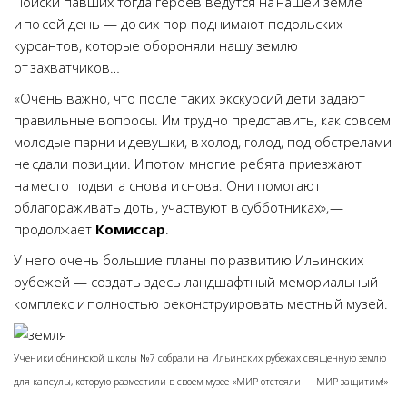
Поиски павших тогда героев ведутся на нашей земле
и по сей день — до сих пор поднимают подольских
курсантов, которые обороняли нашу землю
от захватчиков…
«Очень важно, что после таких экскурсий дети задают
правильные вопросы. Им трудно представить, как совсем
молодые парни и девушки, в холод, голод, под обстрелами
не сдали позиции. И потом многие ребята приезжают
на место подвига снова и снова. Они помогают
облагораживать доты, участвуют в субботниках», —
продолжает
Комиссар
.
У него очень большие планы по развитию Ильинских
рубежей — создать здесь ландшафтный мемориальный
комплекс и полностью реконструировать местный музей.
Ученики обнинской школы №7 собрали на Ильинских рубежах священную землю
для капсулы, которую разместили в своем музее «МИР отстояли — МИР защитим!»