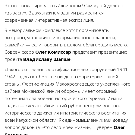
Что же запланировано в Ильинском? Сам музей должен
«вырасти». В двухэтажном здании разместится
современная интерактивная экспозиция.
В мемориальном комплексе хотят организовать
экотропы, установить информационные планшеты,
скамейки — если говорить в целом, облагородить место.
Совсем скоро
Олег Комиссар
представит презентацию
проекта
Владиславу Шапше
.
«Такого скопления фортификационных сооружений 1941–
1942 годов нет больше нигде на территории нашей
страны. Фортификация Малоярославецкого укрепленного
района Можайской линии обороны имеет огромный
потенциал для военно-исторического туризма. И наша
задача — сделать Ильинский рубеж центром военно-
исторического движения и патриотического воспитания
всей Калужской области. Я с единомышленниками доведу
вопрос до конца. Это дело моей жизни», — уверен
Олег
Комиссар
.