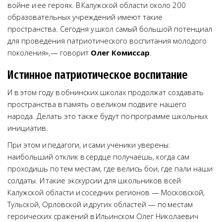
войне и ее героях. В Калужской области около 200
образовательных учреждений имеют такие
пространства. Сегодня у школ самый большой потенциал
для проведения патриотического воспитания молодого
поколения», — говорит
Олег Комиссар
.
Истинное патриотическое воспитание
И в этом году в обнинских школах продолжат создавать
пространства в память о великом подвиге нашего
народа. Делать это также будут по программе школьных
инициатив.
При этом и педагоги, и сами ученики уверены:
наибольший отклик в сердце получаешь, когда сам
проходишь по тем местам, где велись бои, где пали наши
солдаты. И такие экскурсии для школьников всей
Калужской области и соседних регионов — Московской,
Тульской, Орловской и других областей — по местам
героических сражений в Ильинском Олег Николаевич