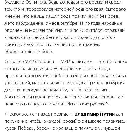
будущего Обнинска. Ведь до недавнего времени среди
тех, кто интересовался историей родного края, бытовало
мнение, что немцы зашли сюда практически без боев.
А это заблуждение. У нас в октябре 41-го года народные
ополченцы Москвы три дня, с 18 по 20 октября, отражали
атаки фашистов и обеспечивали коридор для отхода
советских войск, отступавших после тяжелых
оборонительных боев.
Сегодня «МИР отстояли — МИР защитим!» — это не только
локальная история для учеников 7-й школы. Сюда
приходят на экскурсию ребята из других образовательных
учреждений, малыши из детских садов. Причем экскурсии
для них проводят не педагоги, а старшеклассники.
А экспозиция музея постоянно пополняется. Теперь там
появилась капсула с землей с Ильинских рубежей.
«Несколько лет назад президент
Владимир Путин
дал
поручение, чтобы в каждой российской школе появились
музеи Победы, бережно хранящие память о минувшей