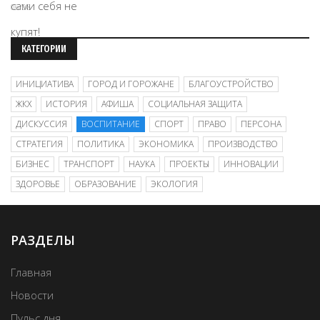
06/08
КАТЕГОРИИ
ИНИЦИАТИВА
ГОРОД И ГОРОЖАНЕ
БЛАГОУСТРОЙСТВО
ЖКХ
ИСТОРИЯ
АФИША
СОЦИАЛЬНАЯ ЗАЩИТА
ДИСКУССИЯ
ВОСПИТАНИЕ
СПОРТ
ПРАВО
ПЕРСОНА
СТРАТЕГИЯ
ПОЛИТИКА
ЭКОНОМИКА
ПРОИЗВОДСТВО
БИЗНЕС
ТРАНСПОРТ
НАУКА
ПРОЕКТЫ
ИННОВАЦИИ
ЗДОРОВЬЕ
ОБРАЗОВАНИЕ
ЭКОЛОГИЯ
РАЗДЕЛЫ
Главная
Новости
Пульс дня