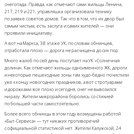
снегопада. Правда, как отмечают сами жильцы Ленина,
217, 219 и 221, управляшка организовала технику
по заявке советов домов. Так что в том, что их двор был
самым чистым, есть заслуга и самих жителей — они
проявили инициативу.
А вот на Маркса, 38 эта же УК, по словам обнинцев,
отработала плохо — дорога не расчищена до сих пор.
Много жалоб по сей день поступает на УК «Солнечная
долина». Как отмечают жильцы одноименного ЖК, дороги
и некоторые пешеходные зоны там худо-бедно почистили
уже к концу новогодних праздников, а вот с тротуарами
и дорожками все плохо и сегодня, снег не вывозился
ни разу. Жители микрорайона боролись со стихией
по большей части самостоятельно.
Более всего обнинцы в этом году возмущены работой
«Быт-Сервиса» — тут никаких противоречий
с официальной статистикой нет. Жители Калужской, 24