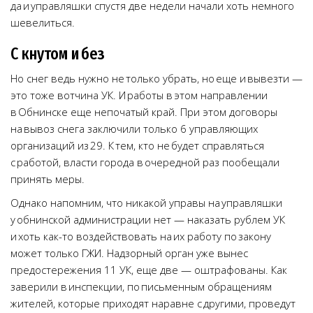
да и управляшки спустя две недели начали хоть немного
шевелиться.
С кнутом и без
Но снег ведь нужно не только убрать, но еще и вывезти —
это тоже вотчина УК. И работы в этом направлении
в Обнинске еще непочатый край. При этом договоры
на вывоз снега заключили только 6 управляющих
организаций из 29. К тем, кто не будет справляться
с работой, власти города в очередной раз пообещали
принять меры.
Однако напомним, что никакой управы на управляшки
у обнинской администрации нет — наказать рублем УК
и хоть как-то воздействовать на их работу по закону
может только ГЖИ. Надзорный орган уже вынес
предостережения 11 УК, еще две — оштрафованы. Как
заверили в инспекции, по письменным обращениям
жителей, которые приходят наравне с другими, проведут