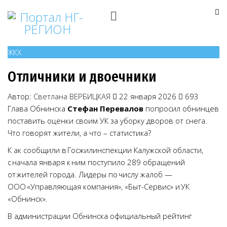
ЖКХ
Отличники и двоечники
Автор:
Светлана ВЕРБИЦКАЯ
22 января 2026
693
Глава Обнинска
Стефан Перевалов
попросил обнинцев
поставить оценки своим УК за уборку дворов от снега.
Что говорят жители, а что – статистика?
К ак сообщили в Госжилинспекции Калужской области,
с начала января к ним поступило 289 обращений
от жителей города. Лидеры по числу жалоб —
ООО «Управляющая компания», «Быт-Сервис» и УК
«Обнинск».
В администрации Обнинска официальный рейтинг