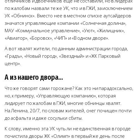
отличников и двоечников еще не составили, но в лидерах
по жалобам назвали те же УК, что и в ГЖИ, за исключением
УК «Обнинск». Вместо нее в местном списке аутсайдеров
значатся управляющие компании «Солнечная долина»,
МАУ «Коммунальное управление», «Уют», «Жилищник»,
«Авиатор», «Боровск», «ЧИП» и «В одном дворе».
А вот хвалят жители, по данным администрации города,
«Градъ», «Новый город», «Звездный» и «ЖК Парковый
центр».
А из нашего двора…
Что же говорят сами горожане? Как это ни парадоксально,
но, к примеру, «Управляющую компанию», которая
лидирует по жалобам в ГЖИ, многие обнинцы хвалят.
На Ленина, 20/7, по словам жителей, снег почищен почти
до асфальта и даже сосульки сбиты.
К слову, именно эта УК чуть ли не единственная в городе
почистила дворы ЖК «Олимп» в первый же день после