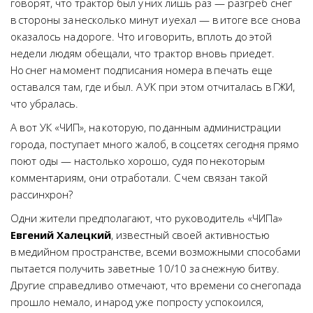
говорят, что трактор был у них лишь раз — разгреб снег
в стороны за несколько минут и уехал — в итоге все снова
оказалось на дороге. Что и говорить, вплоть до этой
недели людям обещали, что трактор вновь приедет.
Но снег на момент подписания номера в печать еще
оставался там, где и был. А УК при этом отчиталась в ГЖИ,
что убралась.
А вот УК «ЧИП», на которую, по данным администрации
города, поступает много жалоб, в соцсетях сегодня прямо
поют оды — настолько хорошо, судя по некоторым
комментариям, они отработали. С чем связан такой
рассинхрон?
Одни жители предполагают, что руководитель «ЧИПа»
Евгений Халецкий
, известный своей активностью
в медийном пространстве, всеми возможными способами
пытается получить заветные 10/10 за снежную битву.
Другие справедливо отмечают, что времени со снегопада
прошло немало, и народ уже попросту успокоился,