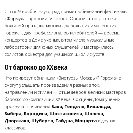
С 5 по 9 ноября наукоград примет юбилейный фестиваль
«Формула гармонии. V сезон». Организаторы готовят
большой праздник музыки для больших и маленьких
горожан, для профессионалов и любителей — восемь
концертов в Доме ученых, в том числе музыкальные
лаборатории для юных слушателей и мастер-классы
солистов оркестра для учащихся школ искусств.
От барокко до XX века
Что привезут обнинцам «Виртуозы Москвы»? Горожане
смогут услышать произведения разных эпох,
направлений и стилей — от шедевров великих мастеров
барокко до композиций ХХ века. Со сцены Дома ученых
прозвучат сочинения
Баха, Генделя, Вивальди,
Бибера, Бородина, Шостаковича, Шопена,
Дворжака, Шуберта, Гайдна, Моцарта
и других
классиков.