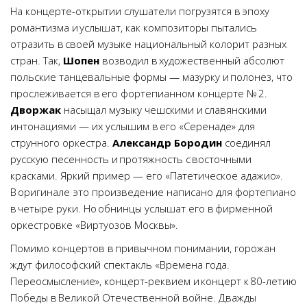
На концерте-открытии слушатели погрузятся в эпоху
романтизма и услышат, как композиторы пытались
отразить в своей музыке национальный колорит разных
стран. Так,
Шопен
возводил в художественный абсолют
польские танцевальные формы — мазурку и полонез, что
прослеживается в его фортепианном концерте № 2.
Дворжак
насыщал музыку чешскими и славянскими
интонациями — их услышим в его «Серенаде» для
струнного оркестра.
Александр Бородин
соединял
русскую песенность и протяжность с восточными
красками. Яркий пример — его «Патетическое адажио».
В оригинале это произведение написано для фортепиано
в четыре руки. Но обнинцы услышат его в фирменной
оркестровке «Виртуозов Москвы».
Помимо концертов в привычном понимании, горожан
ждут философский спектакль «Времена года.
Переосмысление», концерт-реквием и концерт к 80-летию
Победы в Великой Отечественной войне. Дважды