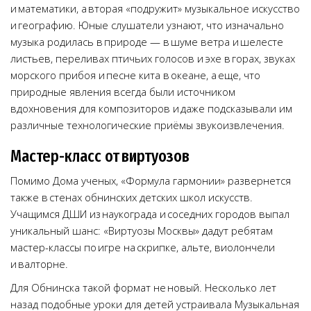
и математики, а вторая «подружит» музыкальное искусство
и географию. Юные слушатели узнают, что изначально
музыка родилась в природе — в шуме ветра и шелесте
листьев, переливах птичьих голосов и эхе в горах, звуках
морского прибоя и песне кита в океане, а еще, что
природные явления всегда были источником
вдохновения для композиторов и даже подсказывали им
различные технологические приёмы звукоизвлечения.
Мастер-класс от виртуозов
Помимо Дома ученых, «Формула гармонии» развернется
также в стенах обнинских детских школ искусств.
Учащимся ДШИ из наукограда и соседних городов выпал
уникальный шанс: «Виртуозы Москвы» дадут ребятам
мастер-классы по игре на скрипке, альте, виолончели
и валторне.
Для Обнинска такой формат не новый. Несколько лет
назад подобные уроки для детей устраивала Музыкальная