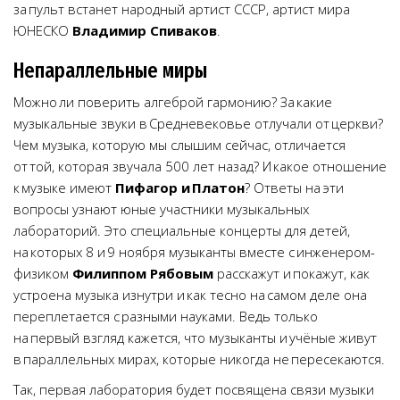
за пульт встанет народный артист СССР, артист мира
ЮНЕСКО
Владимир Спиваков
.
Непараллельные миры
Можно ли поверить алгеброй гармонию? За какие
музыкальные звуки в Средневековье отлучали от церкви?
Чем музыка, которую мы слышим сейчас, отличается
от той, которая звучала 500 лет назад? И какое отношение
к музыке имеют
Пифагор и Платон
? Ответы на эти
вопросы узнают юные участники музыкальных
лабораторий. Это специальные концерты для детей,
на которых 8 и 9 ноября музыканты вместе с инженером-
физиком
Филиппом Рябовым
расскажут и покажут, как
устроена музыка изнутри и как тесно на самом деле она
переплетается с разными науками. Ведь только
на первый взгляд кажется, что музыканты и учёные живут
в параллельных мирах, которые никогда не пересекаются.
Так, первая лаборатория будет посвящена связи музыки