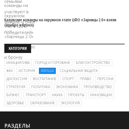
Калужские команды на окружном этапе ЦФО «Зарницы 2.0» взяли
серебро и бронзу
08/08
КАТЕГОРИИ
ИНИЦИАТИВА
ГОРОД И ГОРОЖАНЕ
БЛАГОУСТРОЙСТВО
ЖКХ
ИСТОРИЯ
АФИША
СОЦИАЛЬНАЯ ЗАЩИТА
ДИСКУССИЯ
ВОСПИТАНИЕ
СПОРТ
ПРАВО
ПЕРСОНА
СТРАТЕГИЯ
ПОЛИТИКА
ЭКОНОМИКА
ПРОИЗВОДСТВО
БИЗНЕС
ТРАНСПОРТ
НАУКА
ПРОЕКТЫ
ИННОВАЦИИ
ЗДОРОВЬЕ
ОБРАЗОВАНИЕ
ЭКОЛОГИЯ
РАЗДЕЛЫ