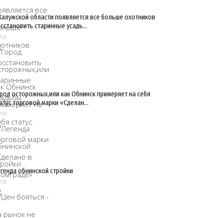
Калужской области появляется все больше охотников
сстановить старинные усадь…
/08
род осторожных,или как Обнинск примеряет на себя
атус торговой марки «Сделан…
/08
генда обнинской стройки
/08