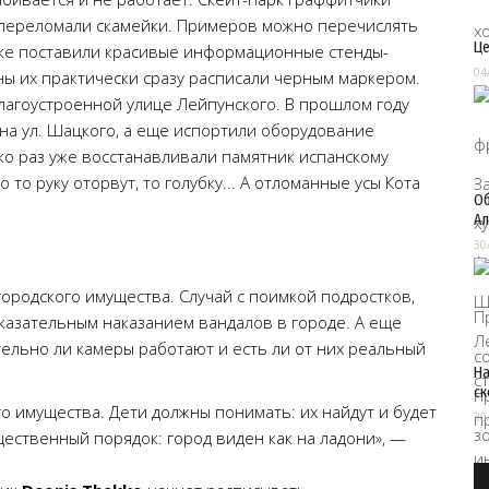
ы переломали скамейки. Примеров можно перечислять
Це
арке поставили красивые информационные стенды-
04
ны их практически сразу расписали черным маркером.
лагоустроенной улице Лейпунского. В прошлом году
на ул. Шацкого, а еще испортили оборудование
ько раз уже восстанавливали памятник испанскому
 то руку оторвут, то голубку... А отломанные усы Кота
Об
Ал
30
 городского имущества. Случай с поимкой подростков,
казательным наказанием вандалов в городе. А еще
тельно ли камеры работают и есть ли от них реальный
На
ск
о имущества. Дети должны понимать: их найдут и будет
30
ественный порядок: город виден как на ладони», —