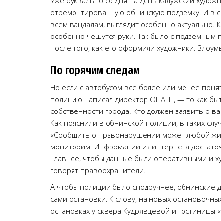
Уже буквально со дня на день калужский худож
отремонтированную обнинскую подземку. И в св
всем вандалам, выглядит особенно актуально. К
особенно чешутся руки. Так было с подземным 
после того, как его оформили художники. Злоу
По горячим следам
Но если с автобусом все более или менее пон
полицию написал директор ОПАТП, — то как быть
собственности города. Кто должен заявить о в
Как пояснили в обнинской полиции, в таких слу
«Сообщить о правонарушении может любой жите
мониторим. Информации из интернета достаточн
Главное, чтобы данные были оперативными и ху
говорят правоохранители.
А чтобы полиции было сподручнее, обнинские 
сами остановки. К слову, на новых остановочных
остановках у сквера Кудрявцевой и гостиницы 