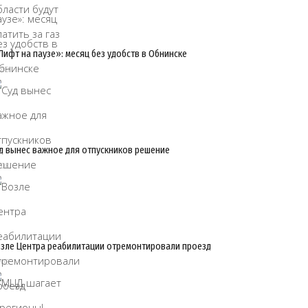
Лифт на паузе»: месяц без удобств в Обнинске
/08
д вынес важное для отпускников решение
/08
зле Центра реабилитации отремонтировали проезд
/08