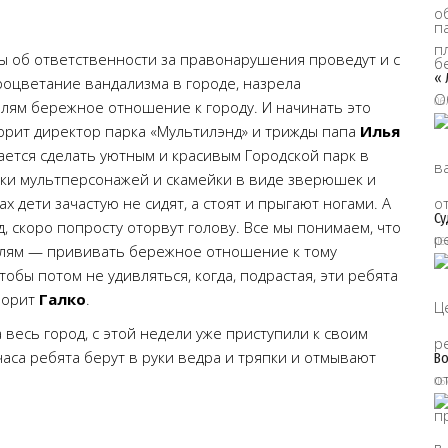
ы об ответственности за правонарушения проведут и с
« 
оцветание вандализма в городе, назрела
06
лям бережное отношение к городу. И начинать это
ворит директор парка «Мультилэнд» и трижды папа
Илья
рается сделать уютным и красивым Городской парк в
рки мультперсонажей и скамейки в виде зверюшек и
ах дети зачастую не сидят, а стоят и прыгают ногами. А
Су
д, скоро попросту оторвут голову. Все мы понимаем, что
06
телям — прививать бережное отношение к тому
Чтобы потом не удивляться, когда, подрастая, эти ребята
ворит
Галко
.
весь город, с этой недели уже приступили к своим
аса ребята берут в руки ведра и тряпки и отмывают
Во
06