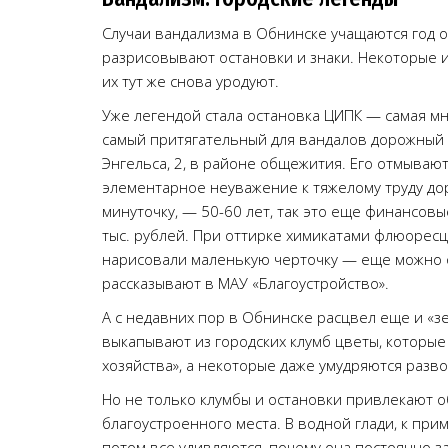
Случаи вандализма в Обнинске учащаются год о
разрисовывают остановки и знаки. Некоторые и
их тут же снова уродуют.
Уже легендой стала остановка ЦИПК — самая м
самый притягательный для вандалов дорожный 
Энгельса, 2, в районе общежития. Его отмывают
элементарное неуважение к тяжелому труду дор
минуточку, — 50-60 лет, так это еще финансовы
тыс. рублей. При оттирке химикатами флюорес
нарисовали маленькую черточку — еще можно от
рассказывают в МАУ «Благоустройство».
А с недавних пор в Обнинске расцвел еще и «
выкапывают из городских клумб цветы, которы
хозяйства», а некоторые даже умудряются разв
Но не только клумбы и остановки привлекают о
благоустроенного места. В водной глади, к пр
потом все удивляются, почему она постоянно з