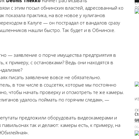
ник
Deonis Thekko
начнет расписывать
язи с этим посыл обнинских властей, адресованный ко
ак показала практика, на все новое у хулиганов
переходом в Калуге — он пострадал от вандалов сразу
мышленников нашли быстро. Так будет и в Обнинске.
ятно — заявление о порче имущества предприятия в
, к примеру, с остановками? Ведь они находятся в
андализме?
чаях писать заявление вовсе не обязательно.
ль, в том числе в соцсетях, которые мы постоянно
о, чтобы начать проверку и отсмотреть те же камеры.
лиганов удалось поймать по горячим следам», —
Ст
депутаты предложили оборудовать видеокамерами и
пл
 павильонах так и делают: камеры есть, к примеру, на
06
«Юбилейная».