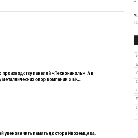
МЦ
06
 производству панелей «Технониколь». А в
у металлических опор компании «IEK…
ой увековечить память доктора Иноземцева.