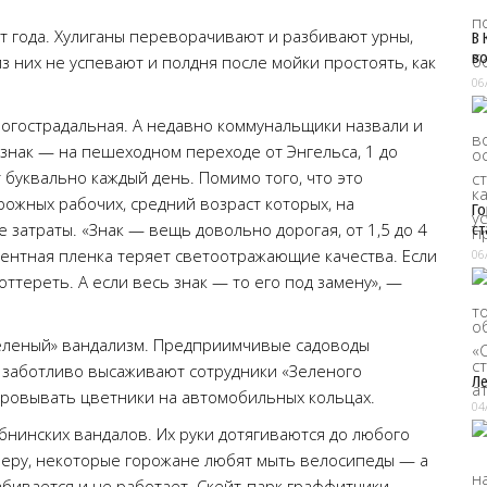
т года. Хулиганы переворачивают и разбивают урны,
В 
во
з них не успевают и полдня после мойки простоять, как
06
ногострадальная. А недавно коммунальщики назвали и
знак — на пешеходном переходе от Энгельса, 1 до
 буквально каждый день. Помимо того, что это
ожных рабочих, средний возраст которых, на
Го
е затраты. «Знак — вещь довольно дорогая, от 1,5 до 4
ст
центная пленка теряет светоотражающие качества. Если
06
тереть. А если весь знак — то его под замену», —
зеленый» вандализм. Предприимчивые садоводы
е заботливо высаживают сотрудники «Зеленого
Ле
оровывать цветники на автомобильных кольцах.
04
бнинских вандалов. Их руки дотягиваются до любого
имеру, некоторые горожане любят мыть велосипеды — а
абивается и не работает. Скейт-парк граффитчики