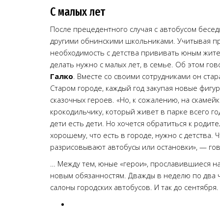
С малых лет
После прецедентного случая с автобусом бесед
другими обнинскими школьниками. Учитывая пр
необходимость с детства прививать юным жите
делать нужно с малых лет, в семье. Об этом го
Галко
. Вместе со своими сотрудниками он ста
Старом городе, каждый год закупая новые фигу
сказочных героев. «Но, к сожалению, на скамейк
крокодильчику, который живет в парке всего го
дети есть дети. Но хочется обратиться к роди
хорошему, что есть в городе, нужно с детства. 
разрисовывают автобусы или остановки», — го
… Между тем, юные «герои», прославившиеся на 
новым обязанностям. Дважды в неделю по два ч
салоны городских автобусов. И так до сентября.