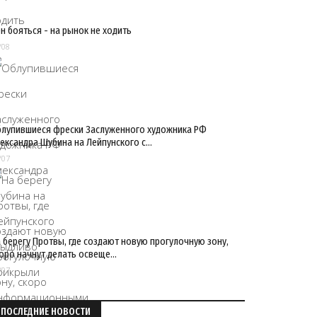
н бояться - на рынок не ходить
/08
лупившиеся фрески Заслуженного художника РФ
ександра Шубина на Лейпунского с…
/07
 берегу Протвы, где создают новую прогулочную зону,
оро начнут делать освеще…
/07
ПОСЛЕДНИЕ НОВОСТИ