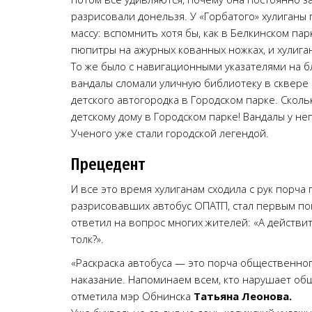
разрисовали донельзя. У «Горбатого» хулиган
массу: вспомнить хотя бы, как в Белкинском п
пюпитры на ажурных кованных ножках, и хулига
То же было с навигационными указателями на б
вандалы сломали уличную библиотеку в сквере 
детского автогородка в Городском парке. Скол
детскому дому в Городском парке! Вандалы у него
Ученого уже стали городской легендой.
Прецедент
И все это время хулиганам сходила с рук порча
разрисовавших автобус ОПАТП, стал первым по
ответил на вопрос многих жителей: «А действи
толк?».
«Раскраска автобуса — это порча общественног
наказание. Напоминаем всем, кто нарушает общ
отметила мэр Обнинска
Татьяна Леонова.