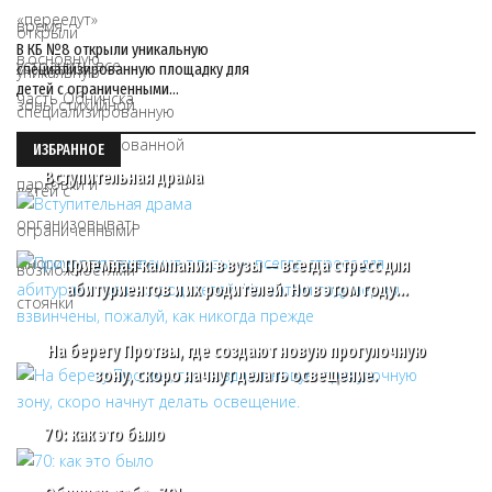
В КБ №8 открыли уникальную
специализированную площадку для
детей с ограниченными…
ИЗБРАННОЕ
Вступительная драма
Приемная кампания в вузы — всегда стресс для
абитуриентов и их родителей. Но в этом году…
На берегу Протвы, где создают новую прогулочную
зону, скоро начнут делать освещение.
70: как это было