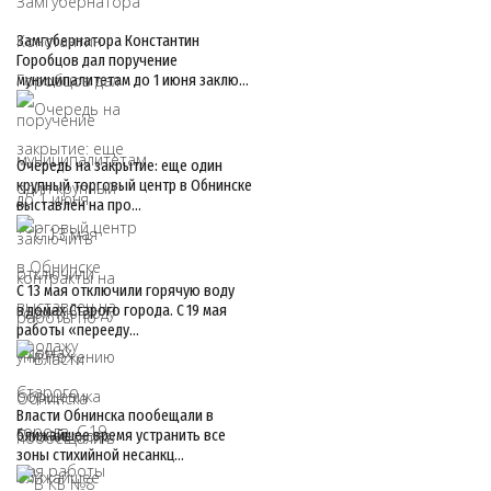
Замгубернатора Константин
Горобцов дал поручение
муниципалитетам до 1 июня заклю…
Очередь на закрытие: еще один
крупный торговый центр в Обнинске
выставлен на про…
С 13 мая отключили горячую воду
в домах Старого города. С 19 мая
работы «перееду…
Власти Обнинска пообещали в
ближайшее время устранить все
зоны стихийной несанкц…