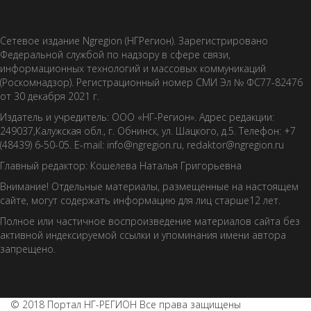
Сетевое издание Ngregion (НГРегион). Зарегистрировано
Федеральной службой по надзору в сфере связи,
информационных технологий и массовых коммуникаций
(Роскомнадзор). Регистрационный номер СМИ Эл № ФС77-82476
от 30 декабря 2021 г.
Издатель и учредитель: ООО «НГ-Регион». Адрес редакции:
249037,Калужская обл., г. Обнинск, ул. Шацкого, д.5. Телефон: +7
(48439) 6-50-05. E-mail: info@ngregion.ru, redaktor@ngregion.ru
Главный редактор: Кошелева Наталья Григорьевна
Внимание! Отдельные материалы, размещенные на настоящем
сайте, могут содержать информацию для лиц старше12 лет.
Полное или частичное воспроизведение материалов сайта без
активной индексируемой ссылки и упоминания имени автора
запрещено.
© 2018 Портал НГ-РЕГИОН Все права защищены