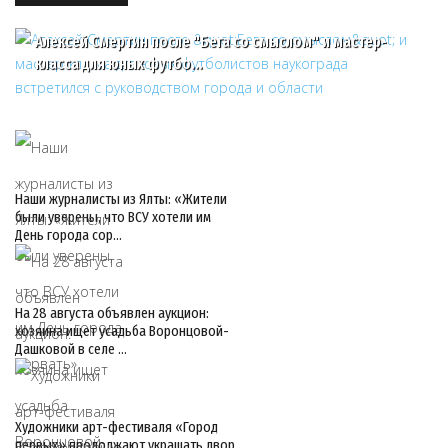
Алексей Смертин после "Бега со смыслом" и мастер-
класса для юных футбо…
Наши журналисты из Ялты: «Жители
были уверены, что ВСУ хотели им
День города сор…
На 28 августа объявлен аукцион:
хозяина ищет усадьба Воронцовой-
Дашковой в селе …
Художники арт-фестиваля «Город
первых» продолжают украшать двор