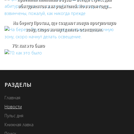
абитуриентов и их родителей. Но в этом году…
На берегу Протвы, где создают новую прогулочную
зону, скоро начнут делать освещение.
70: как это было
РАЗДЕЛЫ
Главная
Новости
Пульс дня
Книжная лавка
Поиск