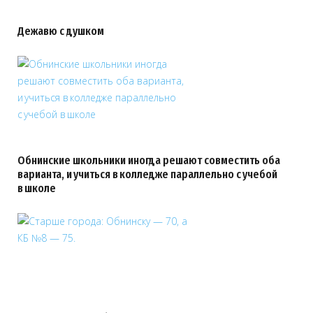
Дежавю с душком
Обнинские школьники иногда решают совместить оба
варианта, и учиться в колледже параллельно с учебой
в школе