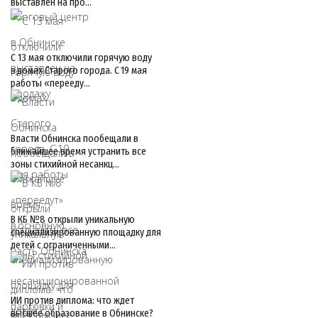
выставлен на про…
С 13 мая отключили горячую воду
в домах Старого города. С 19 мая
работы «перееду…
Власти Обнинска пообещали в
ближайшее время устранить все
зоны стихийной несанкц…
В КБ №8 открыли уникальную
специализированную площадку для
детей с ограниченными…
ИИ против диплома: что ждет
высшее образование в Обнинске?