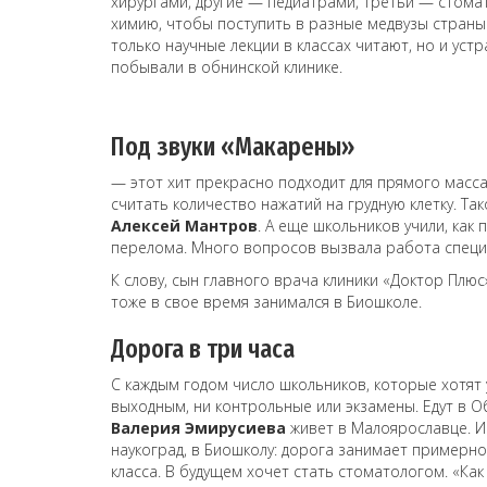
хирургами, другие — педиатрами, третьи — стома
химию, чтобы поступить в разные медвузы страны
только научные лекции в классах читают, но и ус
побывали в обнинской клинике.
Под звуки «Макарены»
— этот хит прекрасно подходит для прямого массаж
считать количество нажатий на грудную клетку. Т
Алексей Мантров
. А еще школьников учили, как
перелома. Много вопросов вызвала работа специа
К слову, сын главного врача клиники «Доктор Плю
тоже в свое время занимался в Биошколе.
Дорога в три часа
С каждым годом число школьников, которые хотят у
выходным, ни контрольные или экзамены. Едут в О
Валерия Эмирусиева
живет в Малоярославце. И
наукоград, в Биошколу: дорога занимает примерно
класса. В будущем хочет стать стоматологом. «Как