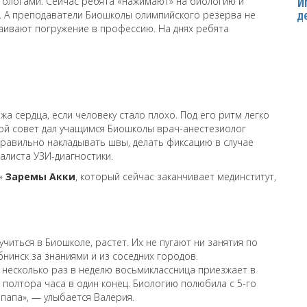
тологами. Сейчас ребята «нажимают» на биологию и
И
. А преподаватели Биошколы олимпийского резерва не
д
траивают погружение в профессию. На днях ребята
а сердца, если человеку стало плохо. Под его ритм легко
акой совет дал учащимся Биошколы врач-анестезиолог
 правильно накладывать швы, делать фиксацию в случае
листа УЗИ-диагностики.
с»
Заремы Акки
, который сейчас заканчивает мединститут,
читься в Биошколе, растет. Их не пугают ни занятия по
бнинск за знаниями и из соседних городов.
 несколько раз в неделю восьмиклассница приезжает в
 полтора часа в один конец. Биологию полюбила с 5-го
 папа», — улыбается Валерия.