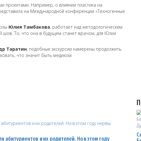
и проектами. Например, о влиянии пластика на
редставила на Международной конференции «Техногенные
колы
Юлия Тамбакова
, работает над методологическим
 шов. То, что она в будущем станет врачом, для Юлии
др Таратин
, подобные экскурсии намерены продолжить
вовать, что значит быть медиком.
П
С
я абитуриентов и их родителей. Но в этом году
Б