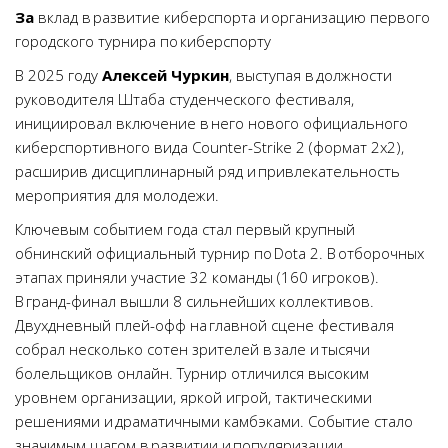
За
вклад в развитие киберспорта и организацию первого
городского турнира по киберспорту
В 2025 году
Алексей Чуркин
, выступая в должности
руководителя Штаба студенческого фестиваля,
инициировал включение в него нового официального
киберспортивного вида Counter-Strike 2 (формат 2х2),
расширив дисциплинарный ряд и привлекательность
мероприятия для молодежи.
Ключевым событием года стал первый крупный
обнинский официальный турнир по Dota 2. В отборочных
этапах приняли участие 32 команды (160 игроков).
В гранд-финал вышли 8 сильнейших коллективов.
Двухдневный плей-офф на главной сцене фестиваля
собрал несколько сотен зрителей в зале и тысячи
болельщиков онлайн. Турнир отличился высоким
уровнем организации, яркой игрой, тактическими
решениями и драматичными камбэками. Событие стало
значимым шагом в развитии и популяризации