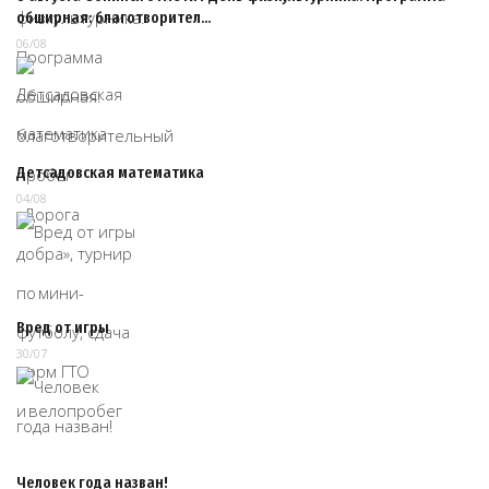
обширная: благотворител…
06/08
Детсадовская математика
04/08
Вред от игры
30/07
Человек года назван!