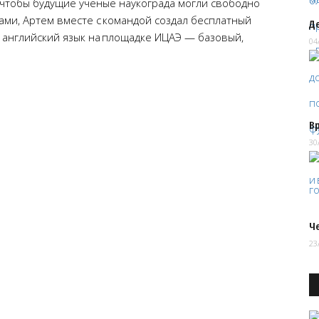
, чтобы будущие ученые наукограда могли свободно
ами, Артем вместе с командой создал бесплатный
Д
ь английский язык на площадке ИЦАЭ — базовый,
04
В
30
Че
23