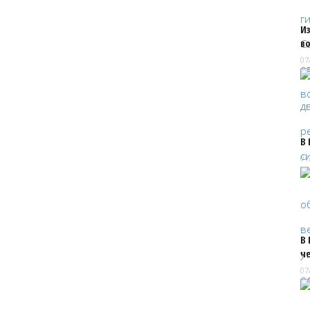
Из
в
07
В
07
В
ч
07