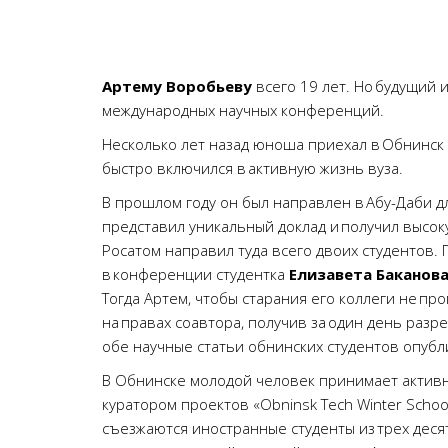
Артему Воробьеву
всего 19 лет. Но будущий 
международных научных конференций.
Несколько лет назад юноша приехал в Обнинск и
быстро включился в активную жизнь вуза.
В прошлом году он был направлен в Абу-Даби д
представил уникальный доклад и получил высоку
Росатом направил туда всего двоих студентов. 
в конференции студентка
Елизавета Баканов
Тогда Артем, чтобы старания его коллеги не пр
на правах соавтора, получив за один день раз
обе научные статьи обнинских студентов опубл
В Обнинске молодой человек принимает активно
куратором проектов «Obninsk Tech Winter School
съезжаются иностранные студенты из трех деся