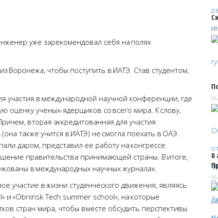
С
06
инженер уже зарекомендовал себя на полях
з Воронежа, чтобы поступить в ИАТЭ. Став студентом,
П
ля участия в международной научной конференции, где
06
ю оценку ученых-ядерщиков со всего мира. К слову,
Причем, вторая аккредитованная для участия
а
(она также учится в ИАТЭ) не смогла поехать в ОАЭ.
опали даром, представил ее работу на конгрессе
8 
решение правительства принимающей страны. В итоге,
П
икованы в международных научных журналах.
06
е участие в жизни студенческого движения, являясь
» и «Obninsk Tech summer school», на которые
тков стран мира, чтобы вместе обсудить перспективы