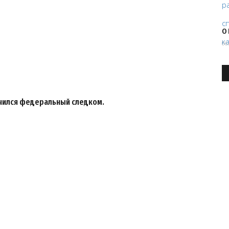
О
06
ючился федеральный следком.