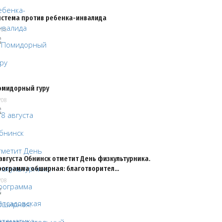
истема против ребенка-инвалида
/08
омидорный гуру
/08
августа Обнинск отметит День физкультурника.
рограмма обширная: благотворител…
/08