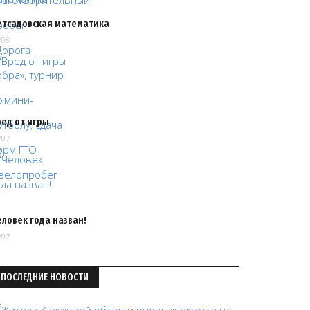
етсадовская математика
/08
ред от игры
/07
ловек года назван!
/07
ПОСЛЕДНИЕ НОВОСТИ