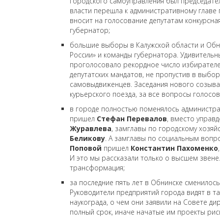
городского самоуправления был председате
власти перешла к административному главе 
вносит на голосование депутатам конкурсная
губернатор;
большие выборы в Калужской области и Об
России» и команды губернатора. Удивительн
проголосовало рекордное число избирателе
депутатских мандатов, не пропустив в выбо
самовыдвиженцев. Заседания нового созыва
курьерского поезда, за все вопросы голосо
в городе полностью поменялось администра
пришел
Стефан Перевалов
, вместо управ
Журавлева
, замглавы по городскому хозяй
Беликову
. А замглавы по социальным вопр
Поповой
пришел
Константин Пахоменко
И это мы рассказали только о высшем звене.
трансформация;
за последние пять лет в Обнинске сменилось
Руководители предприятий города видят в т
наукограда, о чем они заявили на Совете д
полный срок, иначе начатые им проекты ри