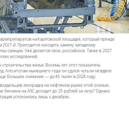
фармпрепаратов на Карповской площадке, который прежде
а 2027-й. Приходится находить замену западному
ы санкции. Уже делается свое, российское. Также в 2027
ских исследований;
 строительства жилья. Восемь лет этот показатель
од. А по итогам нынешнего года он сдулся чуть ли не вдвое
еще большее снижение — до 45 тысяч в 2028 году;
владельцев лихорадка на нефтяном рынке этой осенью.
е бензина на АЗС доходит до 25 рублей за литр? Однако
туация успокоилась лишь к декабрю.