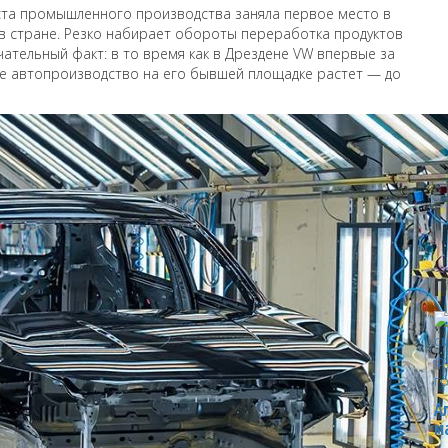
ста промышленного производства заняла первое место в
в стране. Резко набирает обороты переработка продуктов
чательный факт: в то время как в Дрездене VW впервые за
кое автопроизводство на его бывшей площадке растет — до
П
А
м