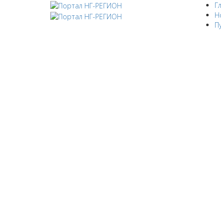
Г
Н
П