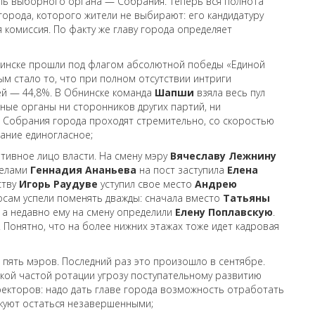
ль выборного органа — Собрания. Теперь вся полнота
города, которого жители не выбирают: его кандидатуру
 комиссия. По факту же главу города определяет
нинске прошли под флагом абсолютной победы «Единой
ым стало то, что при полном отсутствии интриги
й — 44,8%. В Обнинске команда
Шапши
взяла весь пул
рные органы ни сторонников других партий, ни
 Собрания города проходят стремительно, со скоростью
вание единогласное;
тивное лицо власти. На смену мэру
Вячеславу Лежнину
делами
Геннадия Ананьева
на пост заступила
Елена
ству
Игорь Раудуве
уступил свое место
Андрею
осам успели поменять дважды: сначала вместо
Татьяны
, а недавно ему на смену определили
Елену Поплавскую
.
 Понятно, что на более нижних этажах тоже идет кадровая
 пять мэров. Последний раз это произошло в сентябре.
акой частой ротации угрозу поступательному развитию
иректоров: надо дать главе города возможность отработать
скуют остаться незавершенными;