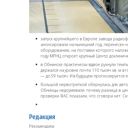
запуск крупнейшего в Европе завода радио
анонсировали на нынешний год, перенесен н
оборудованию, на поставки которого наложен
году МРНЦ откроет крупный Центр доклиниче
в Обнинске практически вдвое рухнули темпы
держался на уровне почти 110 тысяч кв. м в г
— до 59 тысяч. И в будущем прогнозируется 
большой нервотрепкой обернулась для авто
Обнинцы недоумевали: почему разница в цен
проверки ФАС показали, что сговора нет. Си
Редакция
Рекомендуем