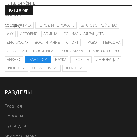
КАТЕГОРИИ
ИНИЦИАТИВА
ГОРОД И ГОРОЖАНЕ
БЛАГОУСТРОЙСТВО
ЖКХ
ИСТОРИЯ
АФИША
СОЦИАЛЬНАЯ ЗАЩИТА
ДИСКУССИЯ
ВОСПИТАНИЕ
СПОРТ
ПРАВО
ПЕРСОНА
СТРАТЕГИЯ
ПОЛИТИКА
ЭКОНОМИКА
ПРОИЗВОДСТВО
БИЗНЕС
ТРАНСПОРТ
НАУКА
ПРОЕКТЫ
ИННОВАЦИИ
ЗДОРОВЬЕ
ОБРАЗОВАНИЕ
ЭКОЛОГИЯ
РАЗДЕЛЫ
Главная
Новости
Пульс дня
Книжная лавка