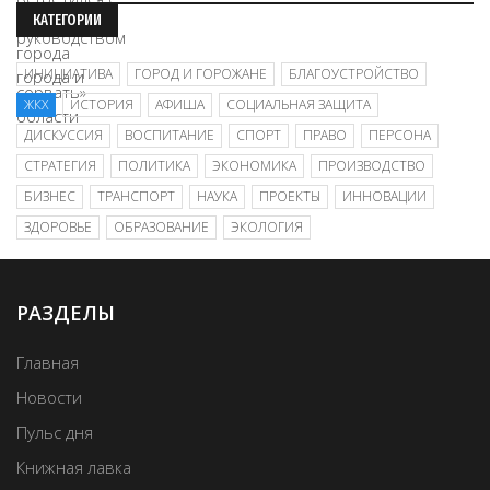
КАТЕГОРИИ
ИНИЦИАТИВА
ГОРОД И ГОРОЖАНЕ
БЛАГОУСТРОЙСТВО
ЖКХ
ИСТОРИЯ
АФИША
СОЦИАЛЬНАЯ ЗАЩИТА
ДИСКУССИЯ
ВОСПИТАНИЕ
СПОРТ
ПРАВО
ПЕРСОНА
СТРАТЕГИЯ
ПОЛИТИКА
ЭКОНОМИКА
ПРОИЗВОДСТВО
БИЗНЕС
ТРАНСПОРТ
НАУКА
ПРОЕКТЫ
ИННОВАЦИИ
ЗДОРОВЬЕ
ОБРАЗОВАНИЕ
ЭКОЛОГИЯ
РАЗДЕЛЫ
Главная
Новости
Пульс дня
Книжная лавка