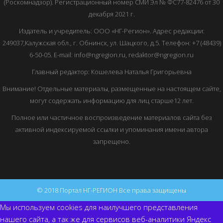
(Роскомнадзор). Регистрационный номер СМИ Эл № ФС77-82476 от 30
декабря 2021 г.
Издатель и учредитель: ООО «НГ-Регион». Адрес редакции:
249037,Калужская обл., г. Обнинск, ул. Шацкого, д.5. Телефон: +7 (48439)
6-50-05. E-mail: info@ngregion.ru, redaktor@ngregion.ru
Главный редактор: Кошелева Наталья Григорьевна
Внимание! Отдельные материалы, размещенные на настоящем сайте,
могут содержать информацию для лиц старше12 лет.
Полное или частичное воспроизведение материалов сайта без
активной индексируемой ссылки и упоминания имени автора
запрещено.
© 2018 Портал НГ-РЕГИОН Все права защищены
Мы используем cookies для наилучшего представления
нашего сайта, а так же для сервисов веб-аналитики Яндекс