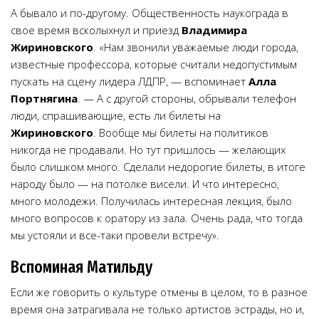
А бывало и по-другому. Общественность наукограда в
свое время всколыхнул и приезд
Владимира
Жириновского
. «Нам звонили уважаемые люди города,
известные профессора, которые считали недопустимым
пускать на сцену лидера ЛДПР, — вспоминает
Алла
Портнягина
. — А с другой стороны, обрывали телефон
люди, спрашивающие, есть ли билеты на
Жириновского
. Вообще мы билеты на политиков
никогда не продавали. Но тут пришлось — желающих
было слишком много. Сделали недорогие билеты, в итоге
народу было — на потолке висели. И что интересно,
много молодежи. Получилась интересная лекция, было
много вопросов к оратору из зала. Очень рада, что тогда
мы устояли и все-таки провели встречу».
Вспоминая Матильду
Если же говорить о культуре отмены в целом, то в разное
время она затрагивала не только артистов эстрады, но и,