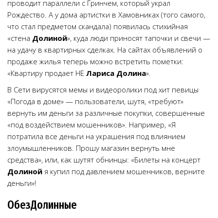
проводит параллели с Гринчем, который украл
Рождество. А у дома артистки в Хамовниках (того самого,
что стал предметом скандала) появилась стихийная
«стена
Долиной
», куда люди приносят тапочки и свечи —
на удачу в квартирных сделках. На сайтах объявлений о
продаже жилья теперь можно встретить пометки:
«Квартиру продает НЕ
Лариса Долина
».
В Сети вирусятся мемы и видеоролики под хит певицы
«Погода в доме» — пользователи, шутя, «требуют»
вернуть им деньги за различные покупки, совершенные
«под воздействием мошенников». Например, «Я
потратила все деньги на украшения под влиянием
злоумышленников. Прошу магазин вернуть мне
средства», или, как шутят обнинцы: «Билеты на концерт
Долиной
я купил под давлением мошенников, верните
деньги»!
ОбезДолинные