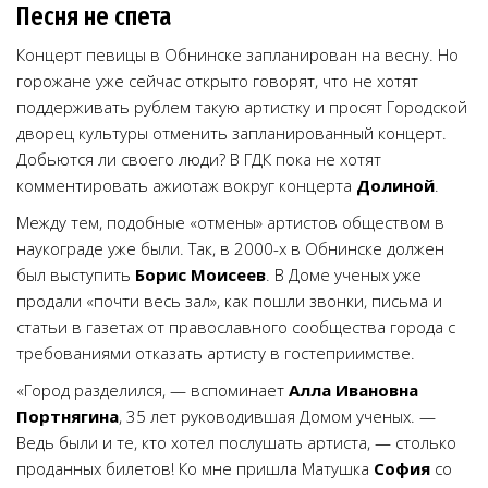
Песня не спета
Концерт певицы в Обнинске запланирован на весну. Но
горожане уже сейчас открыто говорят, что не хотят
поддерживать рублем такую артистку и просят Городской
дворец культуры отменить запланированный концерт.
Добьются ли своего люди? В ГДК пока не хотят
комментировать ажиотаж вокруг концерта
Долиной
.
Между тем, подобные «отмены» артистов обществом в
наукограде уже были. Так, в 2000-х в Обнинске должен
был выступить
Борис Моисеев
. В Доме ученых уже
продали «почти весь зал», как пошли звонки, письма и
статьи в газетах от православного сообщества города с
требованиями отказать артисту в гостеприимстве.
«Город разделился, — вспоминает
Алла Ивановна
Портнягина
, 35 лет руководившая Домом ученых. —
Ведь были и те, кто хотел послушать артиста, — столько
проданных билетов! Ко мне пришла Матушка
София
со