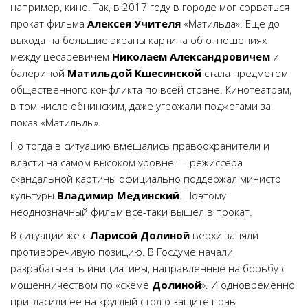
например, кино. Так, в 2017 году в городе мог сорваться
прокат фильма
Алексея Учителя
«Матильда». Еще до
выхода на большие экраны картина об отношениях
между цесаревичем
Николаем Александровичем
и
балериной
Матильдой Кшесинской
стала предметом
общественного конфликта по всей стране. Кинотеатрам,
в том числе обнинским, даже угрожали поджогами за
показ «Матильды».
Но тогда в ситуацию вмешались правоохранители и
власти на самом высоком уровне — режиссера
скандальной картины официально поддержал министр
культуры
Владимир Мединский
. Поэтому
неоднозначный фильм все-таки вышел в прокат.
В ситуации же с
Ларисой Долиной
верхи заняли
противоречивую позицию. В Госдуме начали
разрабатывать инициативы, направленные на борьбу с
мошенничеством по «схеме
Долиной
». И одновременно
пригласили ее на круглый стол о защите прав