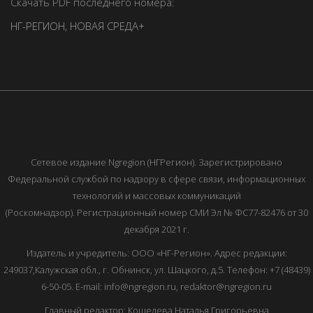
Скачать PDF последнего номера:
НГ-РЕГИОН
,
НОВАЯ СРЕДА+
Сетевое издание Ngregion (НГРегион). Зарегистрировано
Федеральной службой по надзору в сфере связи, информационных
технологий и массовых коммуникаций
(Роскомнадзор). Регистрационный номер СМИ Эл № ФС77-82476 от 30
декабря 2021 г.
Издатель и учредитель: ООО «НГ-Регион». Адрес редакции:
249037,Калужская обл., г. Обнинск, ул. Шацкого, д.5. Телефон: +7 (48439)
6-50-05. E-mail: info@ngregion.ru, redaktor@ngregion.ru
Главный редактор: Кошелева Наталья Григорьевна