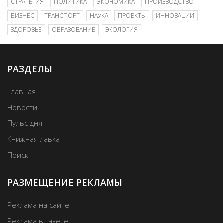
СТРАТЕГИЯ
ПОЛИТИКА
ЭКОНОМИКА
ПРОИЗВОДСТВО
БИЗНЕС
ТРАНСПОРТ
НАУКА
ПРОЕКТЫ
ИННОВАЦИИ
ЗДОРОВЬЕ
ОБРАЗОВАНИЕ
ЭКОЛОГИЯ
РАЗДЕЛЫ
Главная
Новости
Пульс дня
Книжная лавка
Поиск
РАЗМЕЩЕНИЕ РЕКЛАМЫ
Реклама на сайте
Реклама в газете