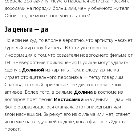
собрала вскладчину. Неужто народная артистка России с
доходами на порядки большими, чем у обычного жителя
Обнинска, не может поступить так же?
За деньги — да
Но если не суд, то вполне вероятно, что артистку накажет
суровый мир шоу-бизнеса. В Сети уже прошла
информация о том, что создатели новогоднего фильма от
ТНТ «Невероятные приключения Шурика» могут удалить
сцену с
Долиной
из картины. Там, к слову, артистка
играет отрицательного персонажа — тетку товарища
Саахова, который привлекает ее для контроля своих
активов. Более того, в фильме
Долина
в костюме из
долларов поет песню
Инстасамки
«За деньги — да!». На
фоне разразившегося скандала этот эпизод выглядит
злой насмешкой. Вырежут его из фильма или нет, станет
ясно уже на следующей неделе, когда фильм выйдет в
прокат.