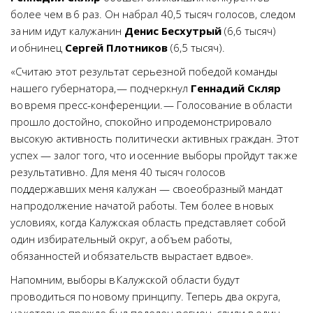
более чем в 6 раз. Он набрал 40,5 тысяч голосов, следом
за ним идут калужанин
Денис Бесхутрый
(6,6 тысяч)
и обнинец
Сергей Плотников
(6,5 тысяч).
«Считаю этот результат серьезной победой команды
нашего губернатора, — подчеркнул
Геннадий Скляр
во время пресс-конференции. — Голосование в области
прошло достойно, спокойно и продемонстрировало
высокую активность политически активных граждан. Этот
успех — залог того, что и осенние выборы пройдут так же
результативно. Для меня 40 тысяч голосов
поддержавших меня калужан — своеобразный мандат
на продолжение начатой работы. Тем более в новых
условиях, когда Калужская область представляет собой
один избирательный округ, а объем работы,
обязанностей и обязательств вырастает вдвое».
Напомним, выборы в Калужской области будут
проводиться по новому принципу. Теперь два округа,