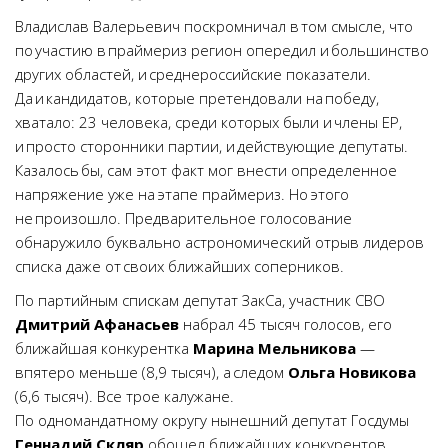
Владислав Валерьевич поскромничал в том смысле, что
по участию в праймериз регион опередил и большинство
других областей, и среднероссийские показатели.
Да и кандидатов, которые претендовали на победу,
хватало: 23 человека, среди которых были и члены ЕР,
и просто сторонники партии, и действующие депутаты.
Казалось бы, сам этот факт мог внести определенное
напряжение уже на этапе праймериз. Но этого
не произошло. Предварительное голосование
обнаружило буквально астрономический отрыв лидеров
списка даже от своих ближайших соперников.
По партийным спискам депутат ЗакСа, участник СВО
Дмитрий Афанасьев
набрал 45 тысяч голосов, его
ближайшая конкурентка
Марина Мельникова
—
впятеро меньше (8,9 тысяч), а следом
Ольга Новикова
(6,6 тысяч). Все трое калужане.
По одномандатному округу нынешний депутат Госдумы
Геннадий Скляр
обошел ближайших конкурентов