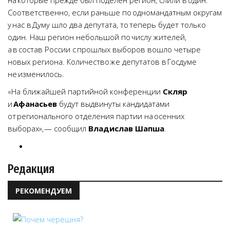
на которые прежде был поделен регион, слили в один.
Соответственно, если раньше по одномандатным округам
у нас в Думу шло два депутата, то теперь будет только
один. Наш регион небольшой по числу жителей,
а в состав России с прошлых выборов вошло четыре
новых региона. Количество же депутатов в Госдуме
не изменилось.
«На ближайшей партийной конференции
Скляр
и
Афанасьев
будут выдвинуты кандидатами
от регионального отделения партии на осенних
выборах», — сообщил
Владислав Шапша
.
Редакция
РЕКОМЕНДУЕМ