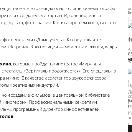
существовать в границах одного лишь кинематографа.
Це
ителя с создателями картин. И, конечно, много
04
тр, музыка, фотография. Как и в хорошем кино, все это
с фотовыставки в Доме ученых. К слову, такая же
ем «Встреча». В экспозиции — моменты из жизни, кадры
Об
Ал
ухина
, которые пройдут в кинотеатре «Мир», для
30
 спектакль «Вертикаль продолжается». Его специально
а и кино. В качестве ассистентов звукорежиссера
колы креативных индустрий.
р, но и создание фильмов, в центральной библиотеке
На
ый киногерой». Профессиональными секретами
ск
фильм», программный директор кинофестивалей
30
толов
.