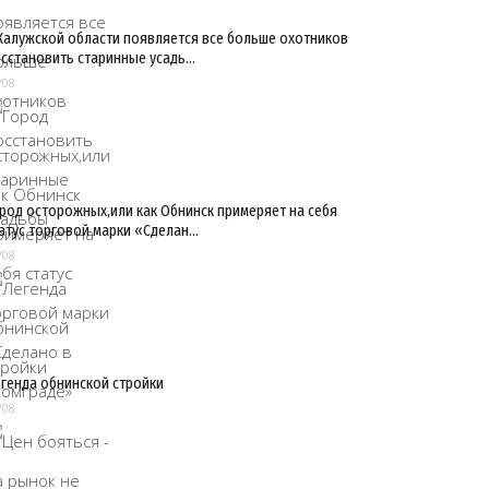
Калужской области появляется все больше охотников
сстановить старинные усадь…
/08
род осторожных,или как Обнинск примеряет на себя
атус торговой марки «Сделан…
/08
генда обнинской стройки
/08