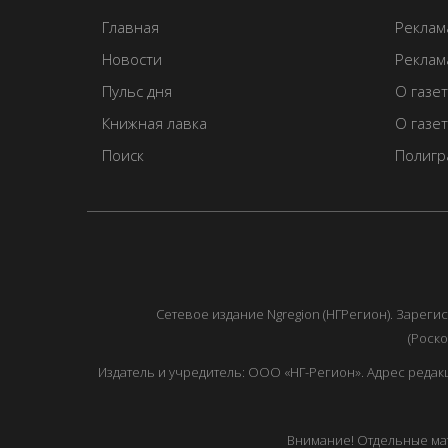
Главная
Реклам
Новости
Реклама
Пульс дня
О газе
Книжная лавка
О газе
Поиск
Полигр
Сетевое издание Ngregion (НГРегион). Зарег
(Роско
Издатель и учредитель: ООО «НГ-Регион». Адрес редакции: 
Внимание! Отдельные мат