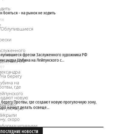
н бояться - на рынок не ходить
/08
лупившиеся фрески Заслуженного художника РФ
ександра Шубина на Лейпунского с…
/07
 берегу Протвы, где создают новую прогулочную зону,
оро начнут делать освеще…
/07
ПОСЛЕДНИЕ НОВОСТИ