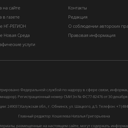
а на сайте
Контакты
 в газете
Редакция
те НГ-РЕГИОН
О соблюдении авторских пр
те Новая Среда
Правовая информация
афические услуги
истрировано Федеральной службой по надзору в сфере связи, информ
мнадзор). Регистрационный номер СМИ Эл № ФС77-82476 от 30 декабря 
249037,Калужская обл., г. Обнинск, ул. Шацкого, д.5. Телефон: +7 (48439
Главный редактор: Кошелева Наталья Григорьевна
ериалы, размещенные на настоящем сайте, могут содержать информац