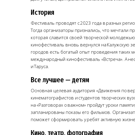
История
Фестиваль проводят с 2023 года в разных регио
Тогда организаторы признались, что мечтали пр
которая славится своей творческой молодежью.
кинофестиваль вновь вернулся на Калужскую зем
городов есть богатый опыт проведения таких м
международный кинофестиваль «Встреча». А не
и Таруса.
Все лучшее — детям
Основная целевая аудитория «Движения по вер
кинематографистов и студентов творческих вуз
на «Разговорах о важном» пройдут уроки памят
запланированы показы его фильмов. Организат
поможет сформировать у ребят активную жизне
Кино, театр, фотография