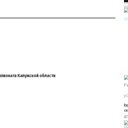
пионата Калужской области
Ре
ск
07