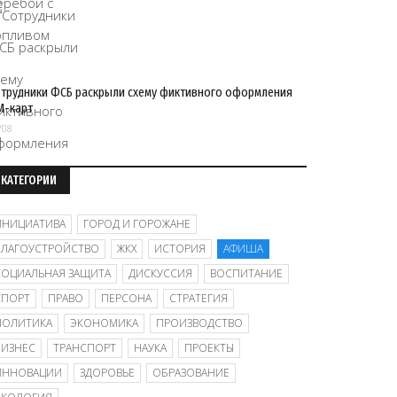
трудники ФСБ раскрыли схему фиктивного оформления
M-карт
/08
КАТЕГОРИИ
ИНИЦИАТИВА
ГОРОД И ГОРОЖАНЕ
БЛАГОУСТРОЙСТВО
ЖКХ
ИСТОРИЯ
АФИША
СОЦИАЛЬНАЯ ЗАЩИТА
ДИСКУССИЯ
ВОСПИТАНИЕ
СПОРТ
ПРАВО
ПЕРСОНА
СТРАТЕГИЯ
ПОЛИТИКА
ЭКОНОМИКА
ПРОИЗВОДСТВО
БИЗНЕС
ТРАНСПОРТ
НАУКА
ПРОЕКТЫ
ИННОВАЦИИ
ЗДОРОВЬЕ
ОБРАЗОВАНИЕ