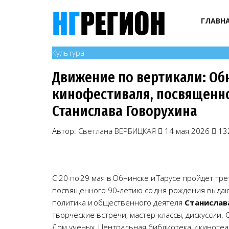
ГЛАВН
Культура
Движение по вертикали: Об
кинофестиваля, посвященно
Станислава Говорухина
Автор:
Светлана ВЕРБИЦКАЯ
14 мая 2026
13
С 20 по 29 мая в Обнинске и Тарусе пройдет тр
посвященного 90-летию со дня рождения выдающ
политика и общественного деятеля
Станислав
творческие встречи, мастер-классы, дискуссии
Дом ученых, Центральная библиотека и кинотеа