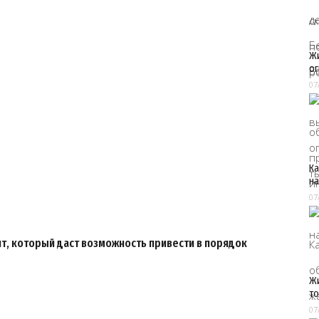
Жи
ог
07
Ка
на
07
т, который даст возможность привести в порядок
Жи
т
07