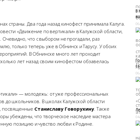
В 
во
нах страны. Два года назад кинофест принимала Калуга.
06
овести «Движение по вертикали» в Калужской области,
 Очевидно, что с выбором не прогадали, раз
лю, только теперь уже в Обнинск и Тарусу. У обоих
ероприятий. В Обнинске много лет проходит
Го
сколько лет назад своим кинофестом обзавелась
ст
06
тикали» — молодежь: от уже профессиональных
ов до школьников. В школах Калужской области
и, посвященные
Станиславу Говорухину
. Также
Ле
оры убеждены, что творческое наследие мастера
04
нную позицию и чувство любви к Родине.