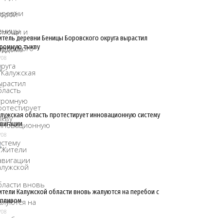
тель деревни Беницы Боровского округа вырастил
ромную тыкву
/08
лужская область протестирует инновационную систему
вигации
/08
тели Калужской области вновь жалуются на перебои с
опливом
/08