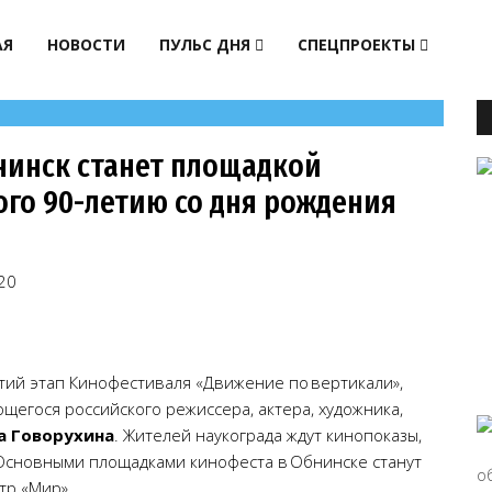
АЯ
НОВОСТИ
ПУЛЬС ДНЯ
СПЕЦПРОЕКТЫ
нинск станет площадкой
го 90-летию со дня рождения
20
етий этап Кинофестиваля «Движение по вертикали»,
егося российского режиссера, актера, художника,
а Говорухина
. Жителей наукограда ждут кинопоказы,
. Основными площадками кинофеста в Обнинске станут
тр «Мир».