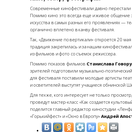
Современные кинофестивали давно перестали 
Помимо кино это всегда еще и живое общение зр
искусства в самых разных его проявлениях — теа
органично вплетено в канву фестиваля.
Так, «Движение по вертикали» откроется 20 мая 
традиция закрепилась и за нашим кинофестивал
из фильмов и фото со съемок режиссера.
Помимо показов фильмов
Станислава Говор
зрителей подготовили музыкально-поэтический
для фестиваля поставили молодые артисты театр
и осветителей выступят учащиеся обнинской Ш
Для тех же, кого интересует не только просмот
проведут мастер-класс «Как создается культов
поделится главный редактор киностудии «Лен
«Горькийфест» и «Окно в Европу»
Андрей Апос