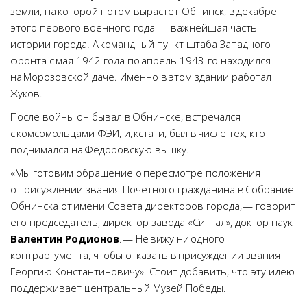
земли, на которой потом вырастет Обнинск, в декабре
этого первого военного года — важнейшая часть
истории города. А командный пункт штаба Западного
фронта с мая 1942 года по апрель 1943-го находился
на Морозовской даче. Именно в этом здании работал
Жуков.
После войны он бывал в Обнинске, встречался
с комсомольцами ФЭИ, и, кстати, был в числе тех, кто
поднимался на Федоровскую вышку.
«Мы готовим обращение о пересмотре положения
о присуждении звания Почетного гражданина в Собрание
Обнинска от имени Совета директоров города, — говорит
его председатель, директор завода «Сигнал», доктор наук
Валентин Родионов
. — Не вижу ни одного
контраргумента, чтобы отказать в присуждении звания
Георгию Константиновичу». Стоит добавить, что эту идею
поддерживает центральный Музей Победы.