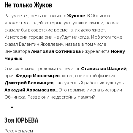
Не только Жуков
Разумеется, речь не только о
Жукове
. В Обнинске
множество людей, которые уже ушли из жизни, но, как
сказали бы в советские времена, их дело живет.
Из истории города они не уйдут никогда. И об этом тоже
сказал Валентин Яковлевич, назвав в том числе
инноватора
Анатолия Сотникова
и журналиста
Нонну
Черных
.
Список можно продолжать: педагог
Станислав Шацкий
,
врач
Федор Иноземцев
, «отец советской физики»
Дмитрий Блохинцев
, заслуженный работник культуры
Аркадий Арзамасцев
… Это громкие имена в истории
Обнинска. Разве они не достойны памяти?
Зоя ЮРЬЕВА
Рекомендуем