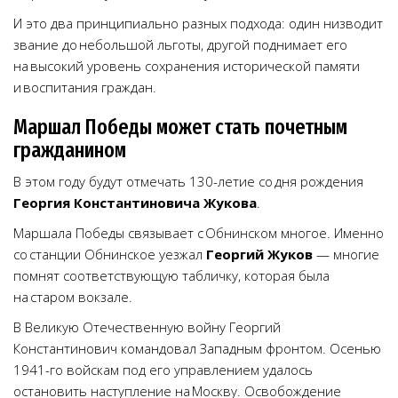
И это два принципиально разных подхода: один низводит
звание до небольшой льготы, другой поднимает его
на высокий уровень сохранения исторической памяти
и воспитания граждан.
Маршал Победы может стать почетным
гражданином
В этом году будут отмечать 130-летие со дня рождения
Георгия Константиновича Жукова
.
Маршала Победы связывает с Обнинском многое. Именно
со станции Обнинское уезжал
Георгий Жуков
— многие
помнят соответствующую табличку, которая была
на старом вокзале.
В Великую Отечественную войну Георгий
Константинович командовал Западным фронтом. Осенью
1941-го войскам под его управлением удалось
остановить наступление на Москву. Освобождение