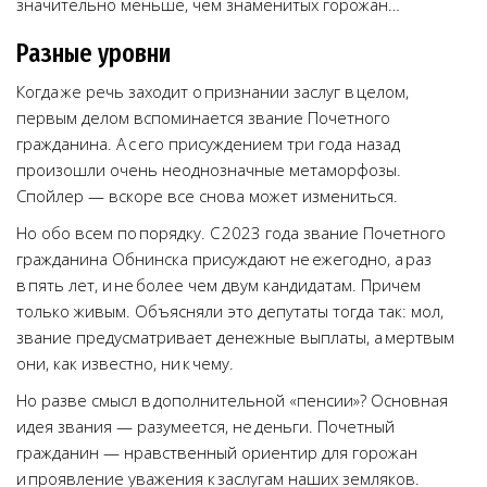
значительно меньше, чем знаменитых горожан…
Разные уровни
Когда же речь заходит о признании заслуг в целом,
первым делом вспоминается звание Почетного
гражданина. А с его присуждением три года назад
произошли очень неоднозначные метаморфозы.
Спойлер — вскоре все снова может измениться.
Но обо всем по порядку. С 2023 года звание Почетного
гражданина Обнинска присуждают не ежегодно, а раз
в пять лет, и не более чем двум кандидатам. Причем
только живым. Объясняли это депутаты тогда так: мол,
звание предусматривает денежные выплаты, а мертвым
они, как известно, ни к чему.
Но разве смысл в дополнительной «пенсии»? Основная
идея звания — разумеется, не деньги. Почетный
гражданин — нравственный ориентир для горожан
и проявление уважения к заслугам наших земляков.