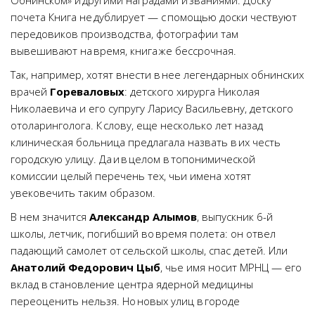
Обнинском» и другими наградами и званиями. Доску
почета Книга не дублирует — с помощью доски чествуют
передовиков производства, фотографии там
вывешивают на время, книга же бессрочная.
Так, например, хотят внести в нее легендарных обнинских
врачей
Гореваловых
: детского хирурга Николая
Николаевича и его супругу Ларису Васильевну, детского
отоларинголога. К слову, еще несколько лет назад
клиническая больница предлагала назвать в их честь
городскую улицу. Да и в целом в топонимической
комиссии целый перечень тех, чьи имена хотят
увековечить таким образом.
В нем значится
Александр Алымов
, выпускник 6-й
школы, летчик, погибший во время полета: он отвел
падающий самолет от сельской школы, спас детей. Или
Анатолий Федорович Цыб
, чье имя носит МРНЦ — его
вклад в становление центра ядерной медицины
переоценить нельзя. Но новых улиц в городе