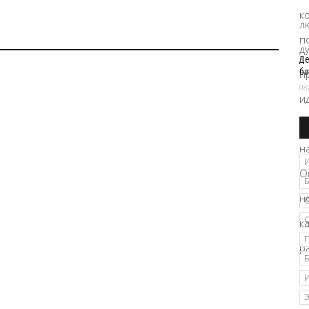
Де
бл
08