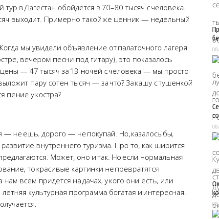
тур в Дагестан обойдется в 70–80 тысяч с человека.
ысяч выходит. Примерно такой же ценник — недельный
Пр
бе
 Когда мы увидели объявление от палаточного лагеря
08
остре, вечером песни под гитару), это показалось
 цены — 47 тысяч за 13 ночей с человека — мы просто
выложит пару сотен тысяч — за что? За кашу с тушенкой
я пение у костра?
Се
со
08
 — не ешь, дорого — не покупай. Но, казалось бы,
 развитие внутреннего туризма. Про то, как ширится
предлагаются. Может, оно и так. Но если нормальная
вание, то красивые картинки не превратятся
 нам всем придется на дачах, у кого они есть, или
Ок
е летняя культурная программа богатая и интересная.
ко
олучается.
08