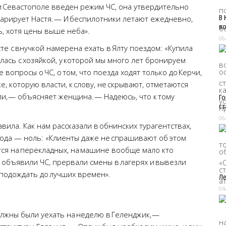
у и Севастополе введен режим ЧС, она утвердительно
В 
 парирует Настя. — И беспилотники летают ежедневно,
во
ь, хотя цены выше неба».
06
 с внучкой намерена ехать в Ялту поездом: «Купила
лась с хозяйкой, у которой мы много лет бронируем
е вопросы о ЧС, о том, что поезда ходят только до Керчи,
, которую власти, к слову, не скрывают, отметаются
и, — объясняет женщина. — Надеюсь, что к тому
Го
ст
06
вила. Как нам рассказали в обнинских турагентствах,
ода — ноль: «Клиенты даже не спрашивают об этом
ся на перекладных, на машине вообще мало кто
и объявили ЧС, прервали смены в лагерях и вывезли
 подождать до лучших времен».
Ле
04
олжны были уехать на неделю в Геленджик, —