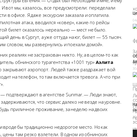
труктуры Евгения. — Отдых был необходим и мне, и ему
. И вот мы, казалось, все предусмотрели: переделали
Це
и в офисе. Я даже экскурсии заказала и оплатила.
04
пилотная атака, вводился «ковер», какие-то рейсы
гой билет оказалось нереально — мест не было.
й день в Сургут, а уже оттуда на юг, билет — 55 тысяч.
ним словом, мы развернулись и поехали домой».
них реалиях не застрахован никто. Ну, а в целом-то как
Об
Ал
дитель обнинского турагентства «1001 тур»
Аэлита
30
го закрывают аэропорт. Людей также раздражает вой
одит на телефон, то там включается тревога. А что при
».
ы, — подтверждают в агентстве Sunmar. — Люди знают,
о задерживаются, что сервис далеко не везде на уровне.
На
ибудь приличное проживание, за неделю на двоих
ск
30
 и вроде бы традиционно недорогое место. Но как
, цены там резко взлетели. В одном из обнинских