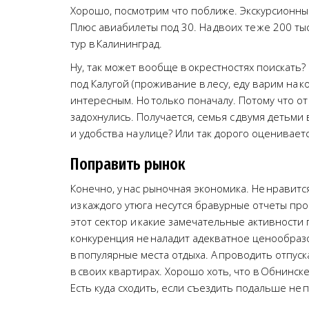
Хорошо, посмотрим что поближе. Экскурсионный 
Плюс авиабилеты под 30. На двоих те же 200 т
тур в Калининград.
Ну, так может вообще в окрестностях поискать?
под Калугой (проживание в лесу, еду варим на к
интересным. Но только поначалу. Потому что от
задохнулись. Получается, семья с двумя детьми 
и удобства на улице? Или так дорого оцениваетс
Поправить рынок
Конечно, у нас рыночная экономика. Не нравится
из каждого утюга несутся бравурные отчеты про
этот сектор и какие замечательные активности 
конкуренция не наладит адекватное ценообразо
в популярные места отдыха. А проводить отпуска
в своих квартирах. Хорошо хоть, что в Обнинск
Есть куда сходить, если съездить подальше не п