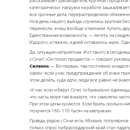
рассказывает руководитель крупной городской с
категорически: нагрузка на работе зашкаливает
все срочные дела, перераспределили обязанност
Но в день нашего выезда случилась крупная бес
перенесли, а наш вообще отменили. Купить дру
Единственная возможность — лететь на следующи
И дорого, и тяжело, и дней оставалось мало. Од
Да, ситуация неприятная. И от такого в сегодняш
с Сочи? «Он плохо продается, — говорит руково
Силенок
. — Во-первых, там постоянно и надол
сирен: если у нас предупреждение об атаке прих
этом делать, куда идти, люди все равно не знают
«У нас если и берут Сочи, то буквально единиц
что часть моря там в мазуте, что самолеты част
При этом цены кусаются. Если брать сколько-н
получится 160–170 тысяч на завтраках».
Правда, рядом с Сочи есть Абхазия, популярное
только спрос на Краснодарский край стал падать