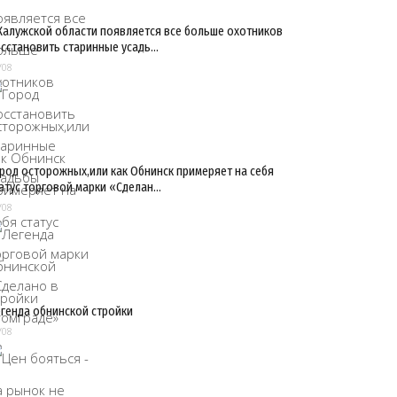
Калужской области появляется все больше охотников
сстановить старинные усадь…
/08
род осторожных,или как Обнинск примеряет на себя
атус торговой марки «Сделан…
/08
генда обнинской стройки
/08