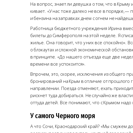
На вопрос, знает ли девушка о том, что в Крым
кивает. «У нас тоже далеко не все в порядке, —
и бензина на заправках днем с огнем не найдеш
Работница бюджетного учреждения Ирина вместе
билеты до Симферополя на этой неделе. Я списа
жилье. Она говорит, что у них все спокойно». Вс
о блэкаутах и сложной экономической обстановке
в принципе. «До нашего отъезда еще две недел
времени все успокоится».
Впрочем, это, скорее, исключения из общего пра
бронирований на Крым в отличие от прошлого г
направлении. Поезда отменяют, ехать приходит
рискнет туда добираться. Не случайно же власт
оттуда детей. Все понимают, что с Крымом надо
У самого Черного моря
А что Сочи, Краснодарский край? «Мы с мужем д