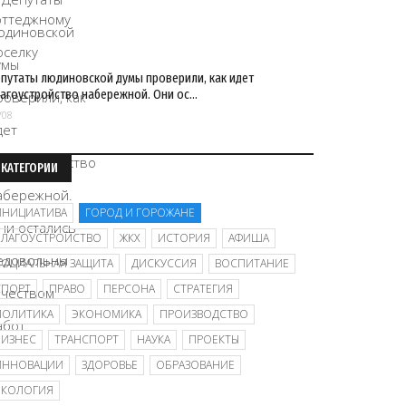
путаты людиновской думы проверили, как идет
агоустройство набережной. Они ос…
/08
КАТЕГОРИИ
ИНИЦИАТИВА
ГОРОД И ГОРОЖАНЕ
БЛАГОУСТРОЙСТВО
ЖКХ
ИСТОРИЯ
АФИША
СОЦИАЛЬНАЯ ЗАЩИТА
ДИСКУССИЯ
ВОСПИТАНИЕ
СПОРТ
ПРАВО
ПЕРСОНА
СТРАТЕГИЯ
ПОЛИТИКА
ЭКОНОМИКА
ПРОИЗВОДСТВО
БИЗНЕС
ТРАНСПОРТ
НАУКА
ПРОЕКТЫ
ИННОВАЦИИ
ЗДОРОВЬЕ
ОБРАЗОВАНИЕ
ЭКОЛОГИЯ