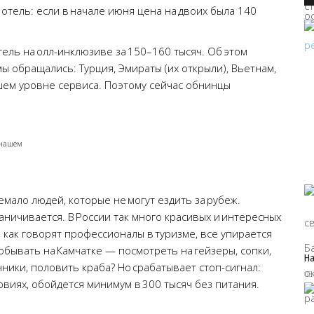
отель: если в начале июня цена на двоих была 140
ель на олл-инклюзиве за 150–160 тысяч. Об этом
мы обращались: Турция, Эмираты (их открыли), Вьетнам,
шем уровне сервиса. Поэтому сейчас обнинцы
 нашем
емало людей, которые не могут ездить за рубеж.
аничивается. В России так много красивых и интересных
, как говорят профессионалы в туризме, все упирается
побывать на Камчатке — посмотреть на гейзеры, сопки,
На
чники, половить краба? Но срабатывает стоп-сигнал:
08
овиях, обойдется минимум в 300 тысяч без питания.