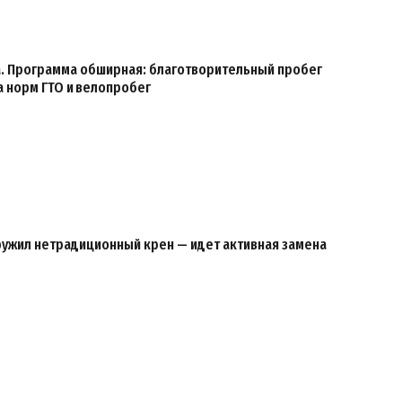
ка. Программа обширная: благотворительный пробег
а норм ГТО и велопробег
ружил нетрадиционный крен — идет активная замена