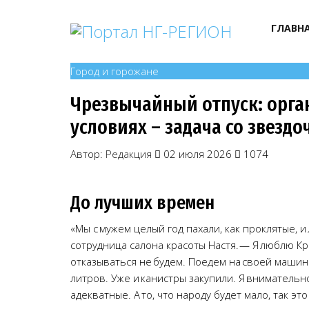
ГЛАВН
Город и горожане
Чрезвычайный отпуск: орга
условиях – задача со звездо
Автор:
Редакция
02 июля 2026
1074
До лучших времен
«Мы с мужем целый год пахали, как проклятые, 
сотрудница салона красоты Настя. — Я люблю К
отказываться не будем. Поедем на своей машин
литров. Уже и канистры закупили. Я внимательно
адекватные. А то, что народу будет мало, так это