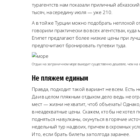
турагентств нам показали приличный абхазский 
тысяч, на середину июля — уже 210.
А в той же Турции можно подобрать неплохой от
говорили практически во всех агентствах, куда 
Египет предлагают более низкие цены при луч
предпочитают бронировать путевки туда.
Отдых на заграничном море выходит существенно дешевле, чем на
Не пляжем единым
Правда, подходит такой вариант не всем. Есть н
Да и в целом пляжным отдыхом дело ведь не огр
мест — жизни не хватит, чтоб объехать! Однако
в неадекватные цены. Скажем, кто бы не хотел 
подняться на вулканы, окунуться в горячие исто
недельный тур на двоих, причем в скромных усл
И то, если брать билеты за полгода заранее.