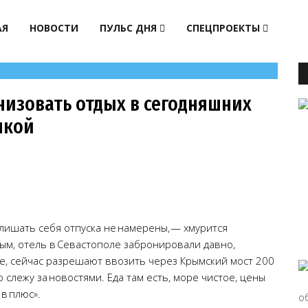
АЯ
НОВОСТИ
ПУЛЬС ДНЯ
СПЕЦПРОЕКТЫ
низовать отдых в сегодняшних
чкой
и лишать себя отпуска не намерены, — хмурится
рым, отель в Севастополе забронировали давно,
е, сейчас разрешают ввозить через Крымский мост 200
 слежу за новостями. Еда там есть, море чистое, цены
 в плюс».