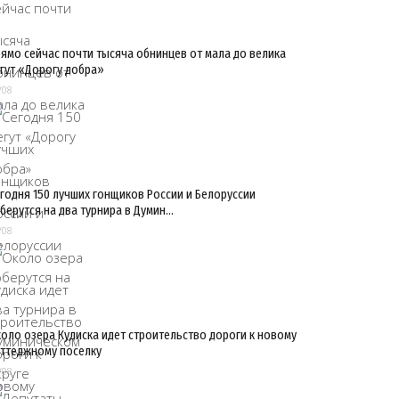
ямо сейчас почти тысяча обнинцев от мала до велика
гут «Дорогу добра»
/08
годня 150 лучших гонщиков России и Белоруссии
берутся на два турнира в Думин…
/08
оло озера Кудиска идет строительство дороги к новому
ттеджному поселку
/08