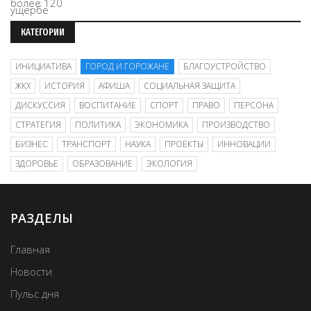
КАТЕГОРИИ
ИНИЦИАТИВА
ГОРОД И ГОРОЖАНЕ
БЛАГОУСТРОЙСТВО
ЖКХ
ИСТОРИЯ
АФИША
СОЦИАЛЬНАЯ ЗАЩИТА
ДИСКУССИЯ
ВОСПИТАНИЕ
СПОРТ
ПРАВО
ПЕРСОНА
СТРАТЕГИЯ
ПОЛИТИКА
ЭКОНОМИКА
ПРОИЗВОДСТВО
БИЗНЕС
ТРАНСПОРТ
НАУКА
ПРОЕКТЫ
ИННОВАЦИИ
ЗДОРОВЬЕ
ОБРАЗОВАНИЕ
ЭКОЛОГИЯ
РАЗДЕЛЫ
Главная
Новости
Пульс дня