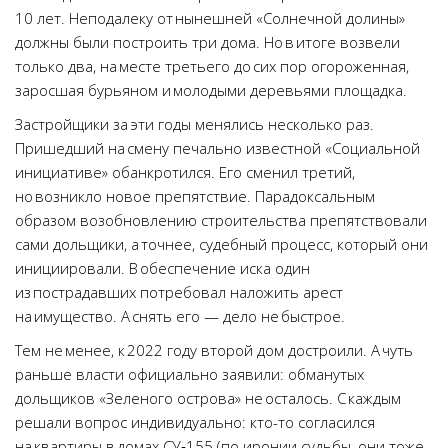
10 лет. Неподалеку от нынешней «Солнечной долины»
должны были построить три дома. Но в итоге возвели
только два, на месте третьего до сих пор огороженная,
заросшая бурьяном и молодыми деревьями площадка.
Застройщики за эти годы менялись несколько раз.
Пришедший на смену печально известной «Социальной
инициативе» обанкротился. Его сменил третий,
но возникло новое препятствие. Парадоксальным
образом возобновлению строительства препятствовали
сами дольщики, а точнее, судебный процесс, который они
инициировали. В обеспечение иска один
из пострадавших потребовал наложить арест
на имущество. А снять его — дело не быстрое.
Тем не менее, к 2022 году второй дом достроили. А чуть
раньше власти официально заявили: обманутых
дольщиков «Зеленого острова» не осталось. С каждым
решали вопрос индивидуально: кто-то согласился
на квартиры в домах СУ‑155 (по иронии судьбы, они тоже