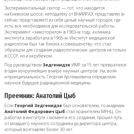
Экспериментальный сектор — тот, что находится
на Киевском шоссе, неподалеку от ВНИИРАЭ, представлял (и
сейчас представляет) из себя целый научный городок, где
есть все необходимое для исследовательской работы.
Эксперимент «замоторился» в 1963-м году, а клиника
института заработала в 1965-м. Институт медицинской
радиологии был так близок к совершенству, что стал
образцом для создания радиологических центров не только
в СССР, но и за рубежом.
Под руководством
Зедгенидзе
ИМР за 15 лет превратился
в один из крупнейших в мире научных центров. Ум, воля
и принципиальность Георгия Артемьевича определили
научное будущее радиационной медицины.
Преемник: Анатолий Цыб
Если
Георгий Зедгенидзе
был основателем, то академик
Анатолий Федорович Цыб
стал хранителем МРНЦ. Он
работал в институте с момента его создания, прошел путь
от младшего научного сотрудника до директора центра,
который возглавлял более 30 лет.