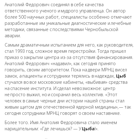
Анатолий Федорович соединял в себе качества
ответственного ученого и мудрого управленца. Он автор
более 500 научных работ, специалисты особенно отмечают
разработанные им уникальные диагностические и лечебные
методики, связанные с последствиями Чернобыльской
аварии.
Самым драматичным испытанием для него, как руководителя,
стал 1993 год, сложное время перестройки. Тогда пришел
приказ о закрытии центра из-за отсутствия финансирования.
Анатолий Федорович «надавил», как сегодня принято
говорить, своим авторитетом. Пока на двери МРНЦ висел
замок, а пациенты и сотрудники терялись в надеждах,
Цыб
стучался во все московские кабинеты, «выбивая» средства
на спасение института. И сделал невозможное: центр
не просто выжил, но и сохранил весь коллектив. «Этот
человек в самые черные дни истории нашей страны стал
живым щитом для отечественной ядерной медицины», — так
сегодня сотрудники МРНЦ говорят о своем наставнике.
Более того. Имя Анатолия Федоровича стало именем
нарицательным: «Где лечишься? — У
Цыба
!».