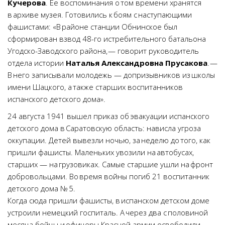
Кучерова
. Ее воспоминания о том времени хранятся
в архиве музея. Готовились к боям с наступающими
фашистами: «В районе станции Обнинское был
сформирован взвод 48-го истребительного батальона
Угодско-Заводского района, — говорит руководитель
отдела истории
Наталья Александровна Прусакова
. —
В него записывали молодежь — допризывников из школы
имени Шацкого, а также старших воспитанников
испанского детского дома».
24 августа 1941 вышел приказ об эвакуации испанского
детского дома в Саратовскую область: нависла угроза
оккупации. Детей вывезли ночью, за неделю до того, как
пришли фашисты. Маленьких увозили на автобусах,
старших — на грузовиках. Самые старшие ушли на фронт
добровольцами. Во время войны погиб 21 воспитанник
детского дома № 5.
Когда сюда пришли фашисты, в испанском детском доме
устроили немецкий госпиталь. А через два с половиной
месяца бойцы и офицеры Красной армии освободили