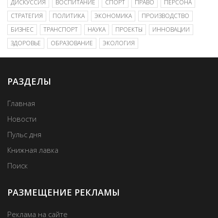
ДИСКУССИЯ
ВОСПИТАНИЕ
СПОРТ
ПРАВО
ПЕРСОНА
СТРАТЕГИЯ
ПОЛИТИКА
ЭКОНОМИКА
ПРОИЗВОДСТВО
БИЗНЕС
ТРАНСПОРТ
НАУКА
ПРОЕКТЫ
ИННОВАЦИИ
ЗДОРОВЬЕ
ОБРАЗОВАНИЕ
ЭКОЛОГИЯ
РАЗДЕЛЫ
Главная
Новости
Пульс дня
Книжная лавка
Поиск
РАЗМЕЩЕНИЕ РЕКЛАМЫ
Реклама на сайте