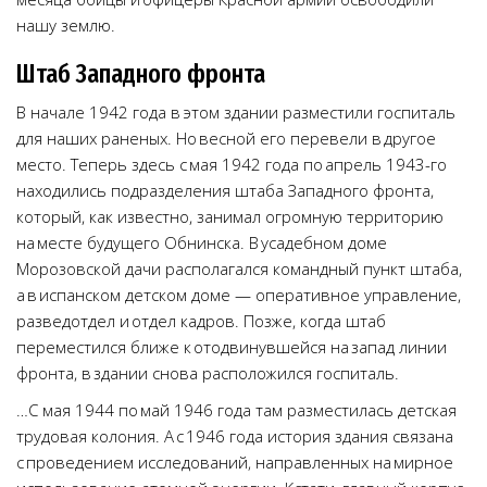
нашу землю.
Штаб Западного фронта
В начале 1942 года в этом здании разместили госпиталь
для наших раненых. Но весной его перевели в другое
место. Теперь здесь с мая 1942 года по апрель 1943-го
находились подразделения штаба Западного фронта,
который, как известно, занимал огромную территорию
на месте будущего Обнинска. В усадебном доме
Морозовской дачи располагался командный пункт штаба,
а в испанском детском доме — оперативное управление,
разведотдел и отдел кадров. Позже, когда штаб
переместился ближе к отодвинувшейся на запад линии
фронта, в здании снова расположился госпиталь.
…С мая 1944 по май 1946 года там разместилась детская
трудовая колония. А с 1946 года история здания связана
с проведением исследований‚ направленных на мирное