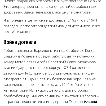
Ничего подобного в то время в округе построено не было.
Этот дворец предназначался для детей с ослабленным
здоровьем. Здесь планировалась школа-санаторий.
И в принципе, детям она и досталась. С 1937-го по 1941
год здесь располагался детский дом для детей испанских
республиканцев.
Война догнала
Ребят вывезли из Барселоны, из-под бомбежек. Когда
фашизм в Испании победил, заботу о детях испанских
коммунистов взял на себя Советский Союз: в красивом
здании будущего главного корпуса ФЭИ разместили
детский дом № 5, приняли 500 девчонок и мальчишек
в возрасте от 3 до 15 лет. Их безопасная, хорошая жизнь
закончилась через четыре года, в 1941-м. Уже в июле
на территории Испанского детского дома строили
бомбоубежища: «Много землянок с накатами из бревен»,
— рассказывала жительница деревни Пяткино
Ульяна