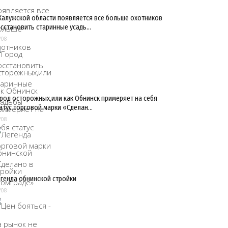
Калужской области появляется все больше охотников
сстановить старинные усадь…
/08
род осторожных,или как Обнинск примеряет на себя
атус торговой марки «Сделан…
/08
генда обнинской стройки
/08