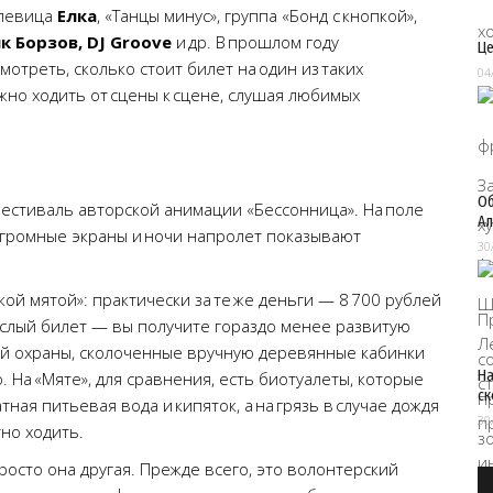
 певица
Елка
, «Танцы минус», группа «Бонд с кнопкой»,
к Борзов, DJ Groove
и др. В прошлом году
Це
отреть, сколько стоит билет на один из таких
04
ожно ходить от сцены к сцене, слушая любимых
Об
стиваль авторской анимации «Бессонница». На поле
Ал
огромные экраны и ночи напролет показывают
30
ой мятой»: практически за те же деньги — 8 700 рублей
рослый билет — вы получите гораздо менее развитую
кой охраны, сколоченные вручную деревянные кабинки
На
. На «Мяте», для сравнения, есть биотуалеты, которые
ск
тная питьевая вода и кипяток, а на грязь в случае дождя
30
но ходить.
Просто она другая. Прежде всего, это волонтерский