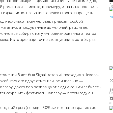
в до шатров и кафе — делают активисты безвозмездно,
ной романтики — можно, к примеру, и шашлык пожарить
тры и даже использование горелок строго запрещены.
д несколько тысяч человек привозят с собой
магазина, а продуманные до мелочей, расшитые,
ионно все собираются у импровизированного театра
лю. И это зрелище точно стоит увидеть хотя бы раз.
яжении 8 лет был Signal, который проходил в Никола-
до события его вдруг отменили, официально —
к слову, до сих пор возвращают людям деньги за билеты
ются сохранить фестиваль на плаву — в этом году он
По
уч
08
огодний срыв (порядка 30% заявок на возврат до сих