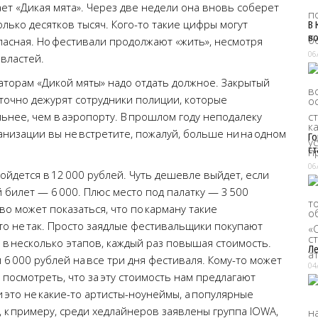
т «Дикая мята». Через две недели она вновь соберет
олько десятков тысяч. Кого-то такие цифры могут
В 
во
опасная. Но фестивали продолжают «жить», несмотря
06
 властей.
заторам «Дикой мяты» надо отдать должное. Закрытый
уточно дежурят сотрудники полиции, которые
ьнее, чем в аэропорту. В прошлом году неподалеку
анизации вы не встретите, пожалуй, больше ни на одном
Го
ст
06
ойдется в 12 000 рублей. Чуть дешевле выйдет, если
 билет — 6 000. Плюс место под палатку — 3 500
во может показаться, что по карману такие
то не так. Просто заядлые фестивальщики покупают
т в несколько этапов, каждый раз повышая стоимость.
Ле
 6 000 рублей на все три дня фестиваля. Кому-то может
04
о посмотреть, что за эту стоимость нам предлагают
 это не какие-то артисты-ноунеймы, а популярные
, к примеру, среди хедлайнеров заявлены группа IOWA,