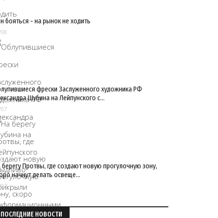
н бояться - на рынок не ходить
/08
лупившиеся фрески Заслуженного художника РФ
ександра Шубина на Лейпунского с…
/07
 берегу Протвы, где создают новую прогулочную зону,
оро начнут делать освеще…
/07
ПОСЛЕДНИЕ НОВОСТИ