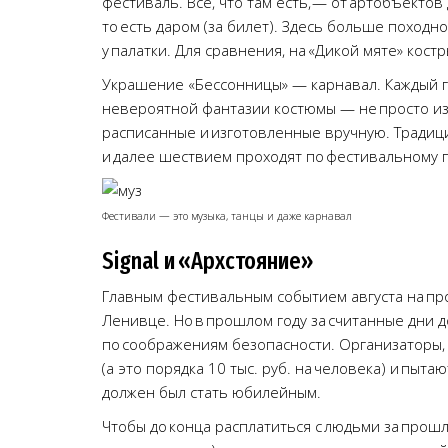
фестиваль. Все, что там есть, — от артобъекто
то есть даром (за билет). Здесь больше поход
у палатки. Для сравнения, на «Дикой мяте» кос
Украшение «Бессонницы» — карнавал. Каждый го
невероятной фантазии костюмы — не просто из 
расписанные и изготовленные вручную. Традиц
и далее шествием проходят по фестивальному по
Фестивали — это музыка, танцы и даже карнавал
Signal и «Архстояние»
Главным фестивальным событием августа на прот
Ленивце. Но в прошлом году за считанные дни 
по соображениям безопасности. Организаторы, 
(а это порядка 10 тыс. руб. на человека) и пыта
должен был стать юбилейным.
Чтобы до конца расплатиться с людьми за прошл