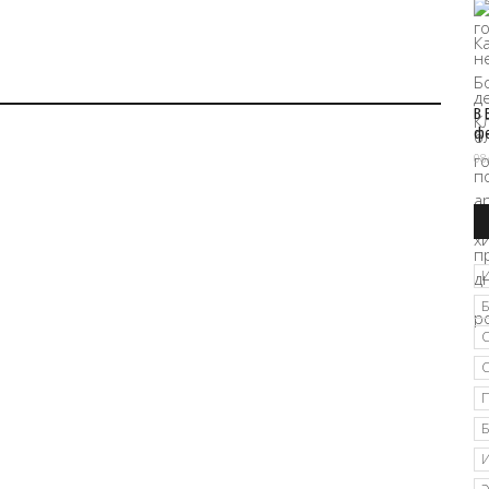
В 
ф
08