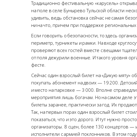
Традиционно фестивальную «карусель» открывае
на поле в селе Бунырево Тульской области неск
удивить, ведь обстановка сейчас не самая без
ни на что, причем при поддержке региональных
Если говорить о безопасности, то здесь органи
периметр, турникеты и рамки. На входе круглос
проверяют всех гостей вместе с вещами тщател
от поля дежурили военные. И такого уровня орг
фесте.
Сейчас один взрослый билет на «Дикую мяту» об
покупать абонемент на двоих — 19 200. Детский
и место на парковке — 3 000. Вполне справедли
мероприятия лишь богачам. Но на самом деле э
билеты заранее, практически за год. Их продаю
Так, на первых порах один взрослый билет стоил
показаться, что и это дорого. И тут нужно прост
организаторы. 8 сцен, более 130 концертов — и
исполнители с армией поклонников. В этом году