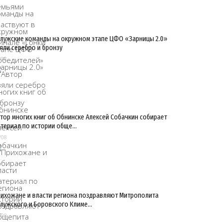
лужские команды на окружном этапе ЦФО «Зарницы 2.0»
яли серебро и бронзу
/08
тор многих книг об Обнинске Алексей Собачкин собирает
териал по истории обще…
/08
ихожане и власти региона поздравляют Митрополита
лужского и Боровского Климе…
/08