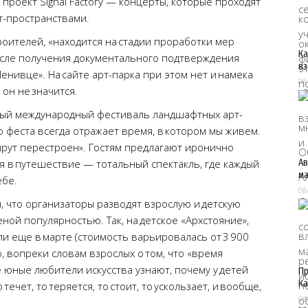
 проект Signal Factory — концерты, которые проходят
т-пространствами.
троителей, «находится на стадии проработки мер
Ка
осле получения документального подтверждения
вз
нивце». На сайте арт-парка при этом нет и намека
08
 он не значится.
ный международный фестиваль ландшафтных арт-
го феста всегда отражает время, в котором мы живем.
ршрут перестроен». Гостям предлагают иронично
Ав
я в путешествие — тотальный спектакль, где каждый
ма
ебе.
08
, что организаторы разводят взрослую и детскую
ой популярностью. Так, на детское «Архстояние»,
ли еще в марте (стоимость варьировалась от 3 900
то, вопреки словам взрослых о том, что «время
 юные любители искусства узнают, почему у детей
Пр
Ка
течет, то теряется, то стоит, то ускользает, и вообще,
08