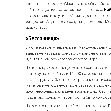
известная по песням «Маршрутка», «Улыбайся»,
чей трек «Кухни» стал хитом прошлого года,
Най
на фестивале выступила «Ария». Достаточно посм
концертов. А тут — все сразу на одном поле. М
музыкантов.
«Бессонница»
В июле эстафету перенимает Международный фе
в деревне Рыляки в Юхновском районе ставят 
мультфильмы режиссеров со всего мира.
По ценнику «Бессонницу» можно сравнить с «Дик
при покупке онлайн или 11 000 на входе за вз
инфраструктуру. Здесь тебе практически ника
туалетов и некошенное поле с травой по колено
моют несколько раз в день, горячий душ, беспла
подсыпают соломку, чтобы гостям было комфорт
Но все это не значит, что «Бессонница» плоха. 