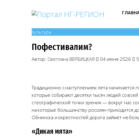
ГЛАВН
Культура
Пофестивалим?
Автор:
Светлана ВЕРБИЦКАЯ
04 июня 2026
5
Традиционно с наступлением лета начинается 
которые собирают десятки тысяч людей со всей
с географической точки зрения — вокруг нас с
на которые большинству россиян приходится доб
Обнинска и окрестностей дорога займет не бол
«Дикая мята»