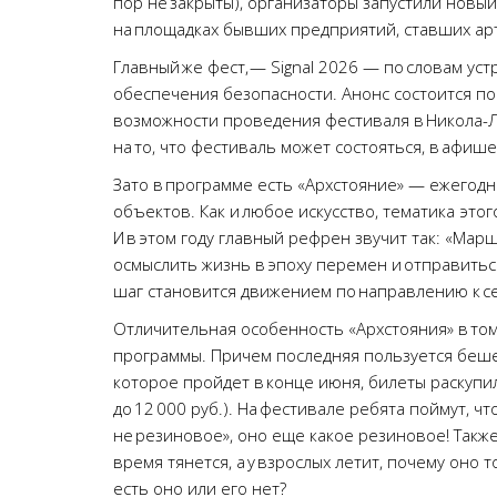
пор не закрыты), организаторы запустили новый
на площадках бывших предприятий, ставших ар
Главный же фест, — Signal 2026 — по словам ус
обеспечения безопасности. Анонс состоится п
возможности проведения фестиваля в Никола-Ле
на то, что фестиваль может состояться, в афише
Зато в программе есть «Архстояние» — ежегод
объектов. Как и любое искусство, тематика это
И в этом году главный рефрен звучит так: «Ма
осмыслить жизнь в эпоху перемен и отправитьс
шаг становится движением по направлению к с
Отличительная особенность «Архстояния» в том
программы. Причем последняя пользуется бешен
которое пройдет в конце июня, билеты раскупи
до 12 000 руб.). На фестивале ребята поймут, ч
не резиновое», оно еще какое резиновое! Также
время тянется, а у взрослых летит, почему оно то 
есть оно или его нет?