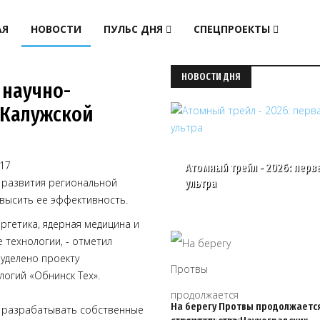
АЯ
НОВОСТИ
ПУЛЬС ДНЯ
СПЕЦПРОЕКТЫ
НОВОСТИ ДНЯ
 научно-
 Калужской
17
Атомный трейл - 2026: перв
ь развития региональной
ультра
овысить ее эффективность.
ргетика, ядерная медицина и
 технологии, - отметил
уделено проекту
огий «Обнинск Тех».
На берегу Протвы продолжаетс
до разрабатывать собственные