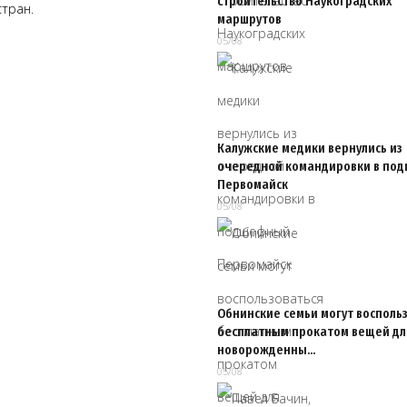
строительство Наукоградских
стран.
маршрутов
05/08
Калужские медики вернулись из
очередной командировки в по
Первомайск
05/08
Обнинские семьи могут восполь
бесплатным прокатом вещей дл
новорожденны…
05/08