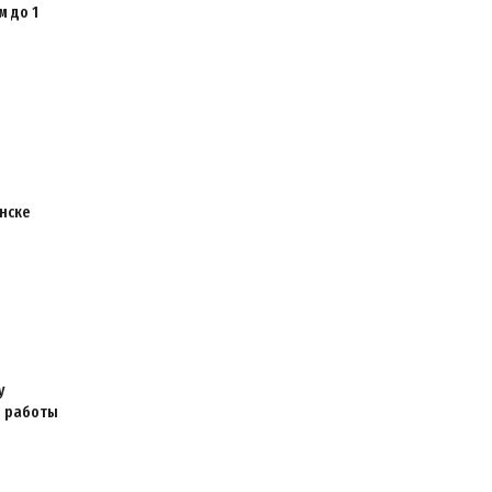
 до 1
нске
у
я работы