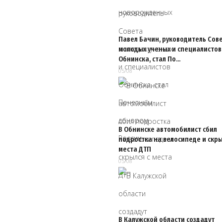
Павел Бачин, руководитель Сов
молодых ученых и специалистов
Обнинска, стал По…
05/08
В Обнинске автомобилист сбил
подростка на велосипеде и скры
места ДТП
05/08
В Калужской области создадут