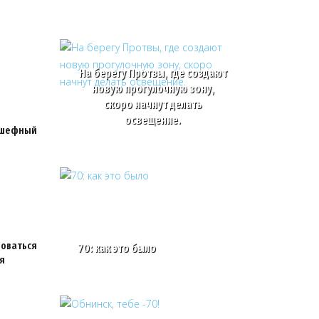
На берегу Протвы, где создают
новую прогулочную зону,
скоро начнут делать
освещение.
дшефный
зоваться
70: как это было
я