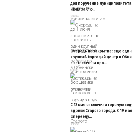
дал поручение муниципалитетам
июня заклю…
29/04
Очередь на закрытие: еще один
крупный торговый центр в Обни
выставлен на про…
04/06
С 13 мая отключили горячую вод
в домах Старого города. С 19 ма
«перееду…
14/05