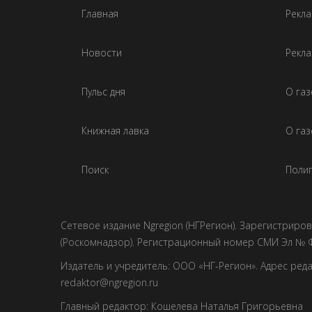
Главная
Рекла
Новости
Рекла
Пульс дня
О га
Книжная лавка
О газ
Поиск
Полиг
Сетевое издание Ngregion (НГРегион). Зарегистрир
(Роскомнадзор). Регистрационный номер СМИ Эл № Ф
Издатель и учредитель: ООО «НГ-Регион». Адрес редакци
redaktor@ngregion.ru
Главный редактор: Кошелева Наталья Григорьевна