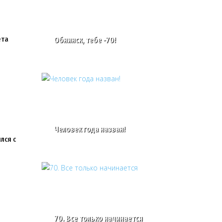
ета
Обнинск, тебе -70!
Человек года назван!
лся с
70. Все только начинается