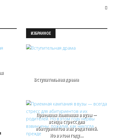
ИЗБРАННОЕ
ая
Вступительная драма
Приемная кампания в вузы —
всегда стресс для
абитуриентов и их родителей.
я
Но в этом году…