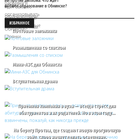
ИИ против диплома: что ждет
высшее образование в Обнинске?
ИЗБРАННОЕ
Почтовые заложники
Размышления со списком
Мини-АЗС для Обнинска
Вступительная драма
Приемная кампания в вузы — всегда стресс для
абитуриентов и их родителей. Но в этом году…
На берегу Протвы, где создают новую прогулочную
зону, скоро начнут делать освещение.