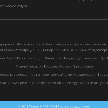
фические услуги
истрировано Федеральной службой по надзору в сфере связи, информ
мнадзор). Регистрационный номер СМИ Эл № ФС77-82476 от 30 декабря 
249037,Калужская обл., г. Обнинск, ул. Шацкого, д.5. Телефон: +7 (48439
Главный редактор: Кошелева Наталья Григорьевна
ериалы, размещенные на настоящем сайте, могут содержать информац
едение материалов сайта без активной индексируемой ссылки и упо
© 2018 Портал НГ-РЕГИОН Все права защищены