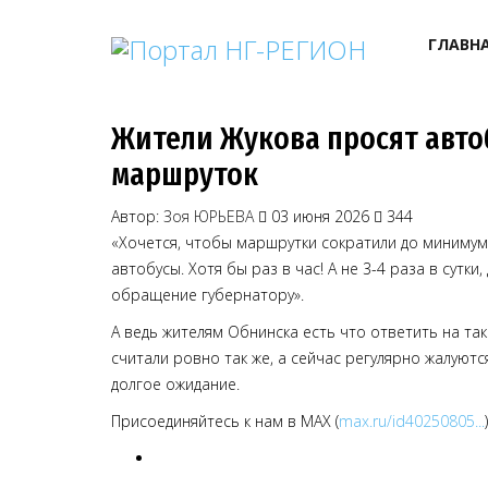
ГЛАВН
Жители Жукова просят авто
маршруток
Автор:
Зоя ЮРЬЕВА
03 июня 2026
344
«Хочется, чтобы маршрутки сократили до минимума
автобусы. Хотя бы раз в час! А не 3-4 раза в сутки
обращение губернатору».
А ведь жителям Обнинска есть что ответить на та
считали ровно так же, а сейчас регулярно жалуютс
долгое ожидание.
Присоединяйтесь к нам в MAX (
max.ru/id40250805...
)