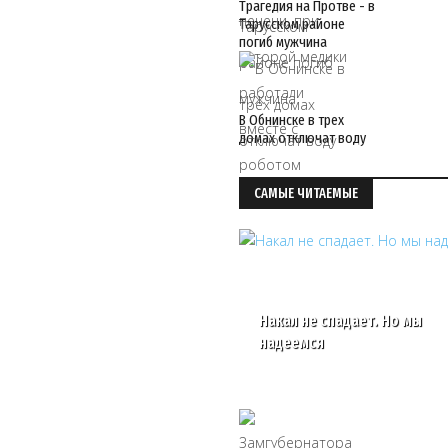
Трагедия на Протве - в
Тарусском районе
погиб мужчина
В Обнинске в трех
домах отключат воду
САМЫЕ ЧИТАЕМЫЕ
Накал не спадает. Но мы
надеемся