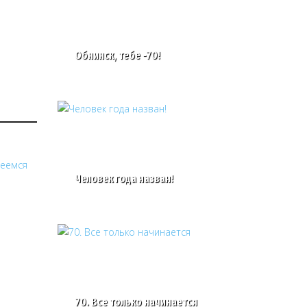
Обнинск, тебе -70!
Человек года назван!
70. Все только начинается