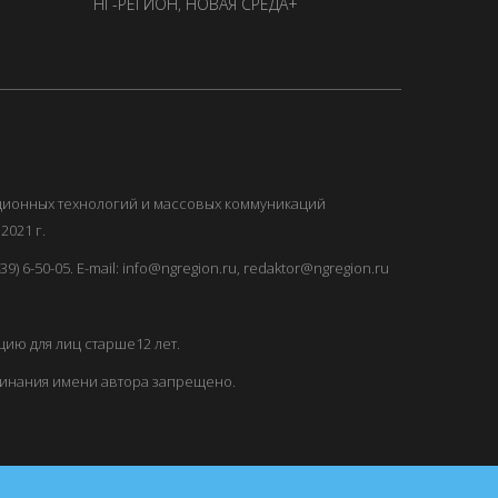
НГ-РЕГИОН
,
НОВАЯ СРЕДА+
ационных технологий и массовых коммуникаций
2021 г.
) 6-50-05. E-mail: info@ngregion.ru, redaktor@ngregion.ru
ию для лиц старше12 лет.
минания имени автора запрещено.