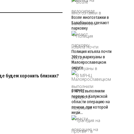
Возле многоэтажки в
Балабаново сделают
парковку
Полиция изъяла почти
200 гр марихуаны в
Малоярославецком
округе
Где будем хоронить близких?
В МРНЦ выполнили
первую в Калужской
области операцию на
печени, при которой
меди…