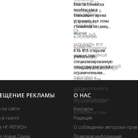
Власти Обнинска
пообещали в
ближайшее время
устранить все зоны
стихийной несанкц…
В КБ №8 открыли
уникальную
специализированную
площадку для детей с
ограниченными…
ЕЩЕНИЕ РЕКЛАМЫ
О НАС
 на сайте
Контакты
 в газете
Редакция
те НГ-РЕГИОН
О соблюдении авторских прав
е Новая Среда
Правовая информация