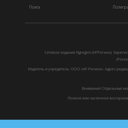
Поиск
Полигра
Сетевое издание Ngregion (НГРегион). Зарег
(Роско
Издатель и учредитель: ООО «НГ-Регион». Адрес редакции: 
Внимание! Отдельные мат
Полное или частичное воспроизв