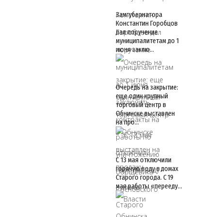
Замгубернатора
Константин Горобцов
дал поручение
муниципалитетам до 1
июня заклю…
Очередь на закрытие:
еще один крупный
торговый центр в
Обнинске выставлен
на про…
С 13 мая отключили
горячую воду в домах
Старого города. С 19
мая работы «перееду…