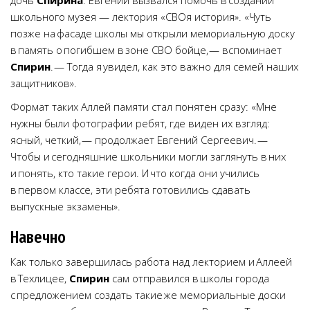
дочь
Спирина
. Евгений вызвался помочь в создании
школьного музея — лектория «СВОя история». «Чуть
позже на фасаде школы мы открыли мемориальную доску
в память о погибшем в зоне СВО бойце, — вспоминает
Спирин
. — Тогда я увидел, как это важно для семей наших
защитников».
Формат таких Аллей памяти стал понятен сразу: «Мне
нужны были фотографии ребят, где виден их взгляд:
ясный, четкий, — продолжает Евгений Сергеевич. —
Чтобы и сегодняшние школьники могли заглянуть в них
и понять, кто такие герои. И что когда они учились
в первом классе, эти ребята готовились сдавать
выпускные экзамены».
Навечно
Как только завершилась работа над лекторием и Аллеей
в Техлицее,
Спирин
сам отправился в школы города
с предложением создать такие же мемориальные доски