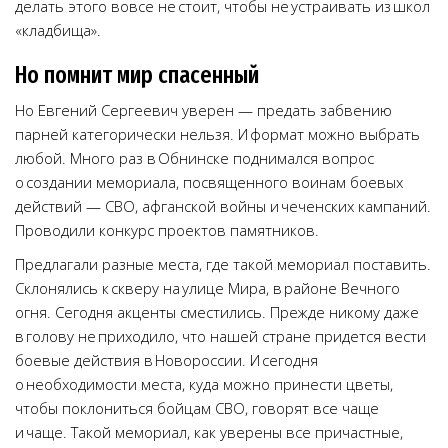
делать этого вовсе не стоит, чтобы не устраивать из школ
«кладбища».
Но помнит мир спасенный
Но Евгений Сергеевич уверен — предать забвению
парней категорически нельзя. И формат можно выбрать
любой. Много раз в Обнинске поднимался вопрос
о создании мемориала, посвященного воинам боевых
действий — СВО, афганской войны и чеченских кампаний.
Проводили конкурс проектов памятников.
Предлагали разные места, где такой мемориал поставить.
Склонялись к скверу на улице Мира, в районе Вечного
огня. Сегодня акценты сместились. Прежде никому даже
в голову не приходило, что нашей стране придется вести
боевые действия в Новороссии. И сегодня
о необходимости места, куда можно принести цветы,
чтобы поклониться бойцам СВО, говорят все чаще
и чаще. Такой мемориал, как уверены все причастные,