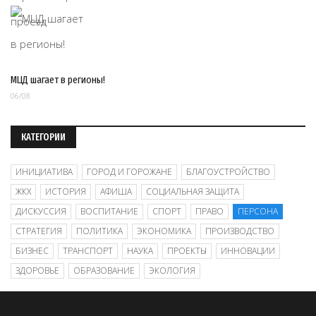
МЦД шагает в регионы!
06/08
КАТЕГОРИИ
ИНИЦИАТИВА
ГОРОД И ГОРОЖАНЕ
БЛАГОУСТРОЙСТВО
ЖКХ
ИСТОРИЯ
АФИША
СОЦИАЛЬНАЯ ЗАЩИТА
ДИСКУССИЯ
ВОСПИТАНИЕ
СПОРТ
ПРАВО
ПЕРСОНА
СТРАТЕГИЯ
ПОЛИТИКА
ЭКОНОМИКА
ПРОИЗВОДСТВО
БИЗНЕС
ТРАНСПОРТ
НАУКА
ПРОЕКТЫ
ИННОВАЦИИ
ЗДОРОВЬЕ
ОБРАЗОВАНИЕ
ЭКОЛОГИЯ