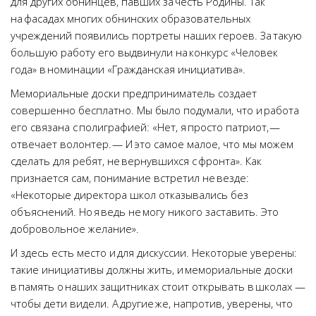
для других обнинцев, павших за честь Родины. Так
на фасадах многих обнинских образовательных
учреждений появились портреты наших героев. За такую
большую работу его выдвинули на конкурс «Человек
года» в номинации «Гражданская инициатива».
Мемориальные доски предприниматель создает
совершенно бесплатно. Мы было подумали, что и работа
его связана с полиграфией: «Нет, я просто патриот, —
отвечает волонтер. — И это самое малое, что мы можем
сделать для ребят, не вернувшихся с фронта». Как
признается сам, понимание встретил не везде:
«Некоторые директора школ отказывались без
объяснений. Но я ведь не могу никого заставить. Это
добровольное желание».
И здесь есть место и для дискуссии. Некоторые уверены:
такие инициативы должны жить, и мемориальные доски
в память о наших защитниках стоит открывать в школах —
чтобы дети видели. А другие же, напротив, уверены, что