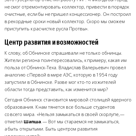
не смог отремонтировать коллектор, привести в порядок
очистные, если бы не пришел концессионер. Он построил
в рекордные сроки новый коллектор. Скоро мы сможем
приступить к расчистке русла Протвы».
Центр развития и возможностей
К слову, об Обнинске спрашивали не только обнинцы.
Жители региона поинтересовались, к примеру, какая им
польза от Обнинск-Теха. Владислав Валерьевич провел
аналогию с Первой в мире АЭС, которую в 1954 году
запустили в Обнинске. Разве мог кто-то из жителей
области тогда представить, как изменится мир?
Сегодня Обнинск становится мировой столицей ядерного
образования. К нам тянется все больше студентов
со всего мира. «Нельзя замыкаться в своей скорлупе, —
отметил
Шапша
. — Вот мы стараемся не замыкаться,
а быть открытыми. Быть центром развития