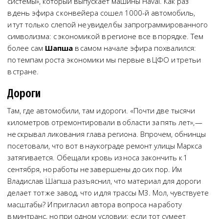
системы», который выпускает машины Haval. Как раз
в день эфира с конвейера сошел 1000-й автомобиль,
и тут только слепой не увидел бы запрограммированного
символизма: с экономикой в регионе все в порядке. Тем
более сам
Шапша
в самом начале эфира похвалился:
по темпам роста экономики мы первые в ЦФО и третьи
в стране.
Дороги
Там, где автомобили, там и дороги. «Почти две тысячи
километров отремонтировали в области за пять лет», —
не скрывал ликования глава региона. Впрочем, обнинцы
посетовали, что вот в наукограде ремонт улицы Маркса
затягивается. Обещали кровь из носа закончить к 1
сентября, но работы не завершены до сих пор. Им
Владислав Шапша разъяснил, что материал для дороги
делает тот же завод, что и для трассы М3. Мол, чувствуете
масштабы? И пригласил автора вопроса на работу
в минтранс, но при одном условии: если тот сумеет