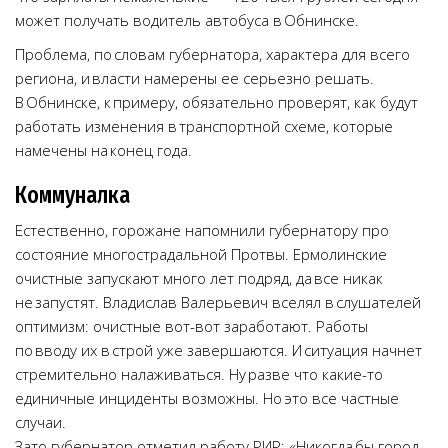
может получать водитель автобуса в Обнинске.
Проблема, по словам губернатора, характера для всего
региона, и власти намерены ее серьезно решать.
В Обнинске, к примеру, обязательно проверят, как будут
работать изменения в транспортной схеме, которые
намечены на конец года.
Коммуналка
Естественно, горожане напомнили губернатору про
состояние многострадальной Протвы. Ермолинские
очистные запускают много лет подряд, да все никак
не запустят. Владислав Валерьевич вселял в слушателей
оптимизм: очистные вот-вот заработают. Работы
по вводу их в строй уже завершаются. И ситуация начнет
стремительно налаживаться. Ну разве что какие-то
единичные инциденты возможны. Но это все частные
случаи.
Зато губернатор отметил работу РИР: «Никогда бы город