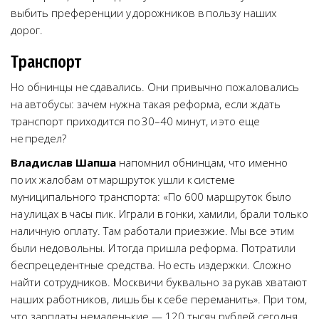
выбить преференции у дорожников в пользу наших
дорог.
Транспорт
Но обнинцы не сдавались. Они привычно пожаловались
на автобусы: зачем нужна такая реформа, если ждать
транспорт приходится по 30–40 минут, и это еще
не предел?
Владислав Шапша
напомнил обнинцам, что именно
по их жалобам от маршруток ушли к системе
муниципального транспорта: «По 600 маршруток было
на улицах в часы пик. Играли в гонки, хамили, брали только
наличную оплату. Там работали приезжие. Мы все этим
были недовольны. И тогда пришла реформа. Потратили
беспрецедентные средства. Но есть издержки. Сложно
найти сотрудников. Москвичи буквально за рукав хватают
наших работников, лишь бы к себе переманить». При том,
что зарплаты немаленькие — 120 тысяч рублей сегодня