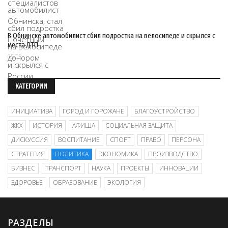
В Обнинске автомобилист сбил подростка на велосипеде и скрылся с
места ДТП
05/08
КАТЕГОРИИ
ИНИЦИАТИВА
ГОРОД И ГОРОЖАНЕ
БЛАГОУСТРОЙСТВО
ЖКХ
ИСТОРИЯ
АФИША
СОЦИАЛЬНАЯ ЗАЩИТА
ДИСКУССИЯ
ВОСПИТАНИЕ
СПОРТ
ПРАВО
ПЕРСОНА
СТРАТЕГИЯ
ПОЛИТИКА
ЭКОНОМИКА
ПРОИЗВОДСТВО
БИЗНЕС
ТРАНСПОРТ
НАУКА
ПРОЕКТЫ
ИННОВАЦИИ
ЗДОРОВЬЕ
ОБРАЗОВАНИЕ
ЭКОЛОГИЯ
РАЗДЕЛЫ