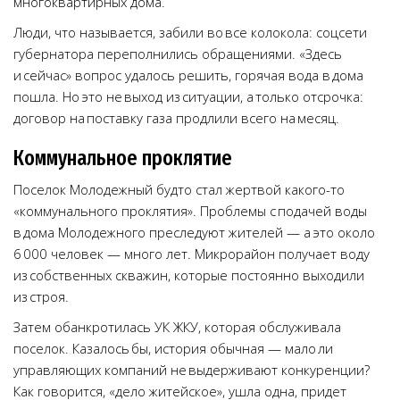
многоквартирных дома.
Люди, что называется, забили во все колокола: соцсети
губернатора переполнились обращениями. «Здесь
и сейчас» вопрос удалось решить, горячая вода в дома
пошла. Но это не выход из ситуации, а только отсрочка:
договор на поставку газа продлили всего на месяц.
Коммунальное проклятие
Поселок Молодежный будто стал жертвой какого-то
«коммунального проклятия». Проблемы с подачей воды
в дома Молодежного преследуют жителей — а это около
6 000 человек — много лет. Микрорайон получает воду
из собственных скважин, которые постоянно выходили
из строя.
Затем обанкротилась УК ЖКУ, которая обслуживала
поселок. Казалось бы, история обычная — мало ли
управляющих компаний не выдерживают конкуренции?
Как говорится, «дело житейское», ушла одна, придет