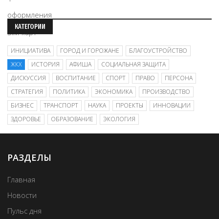
КАТЕГОРИИ
ИНИЦИАТИВА
ГОРОД И ГОРОЖАНЕ
БЛАГОУСТРОЙСТВО
ЖКХ
ИСТОРИЯ
АФИША
СОЦИАЛЬНАЯ ЗАЩИТА
ДИСКУССИЯ
ВОСПИТАНИЕ
СПОРТ
ПРАВО
ПЕРСОНА
СТРАТЕГИЯ
ПОЛИТИКА
ЭКОНОМИКА
ПРОИЗВОДСТВО
БИЗНЕС
ТРАНСПОРТ
НАУКА
ПРОЕКТЫ
ИННОВАЦИИ
ЗДОРОВЬЕ
ОБРАЗОВАНИЕ
ЭКОЛОГИЯ
РАЗДЕЛЫ
Главная
Новости
Пульс дня