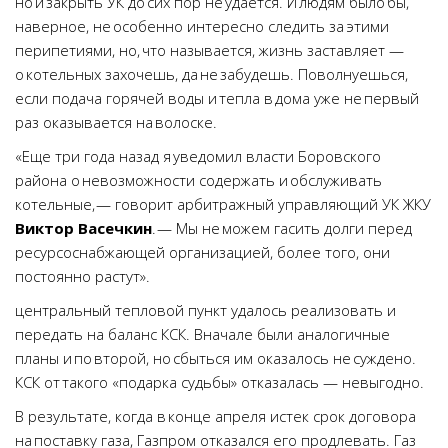
но и закрыть УК до сих пор не удается. И людям было бы,
наверное, не особенно интересно следить за этими
перипетиями, но, что называется, жизнь заставляет —
о котельных захочешь, да не забудешь. Поволнуешься,
если подача горячей воды и тепла в дома уже не первый
раз оказывается на волоске.
«Еще три года назад я уведомил власти Боровского
района о невозможности содержать и обслуживать
котельные, — говорит арбитражный управляющий УК ЖКУ
Виктор Васечкин
. — Мы не можем гасить долги перед
ресурсоснабжающей организацией, более того, они
постоянно растут».
центральный тепловой пункт удалось реализовать и
передать на баланс КСК. Вначале были аналогичные
планы и по второй, но сбыться им оказалось не суждено.
КСК от такого «подарка судьбы» отказалась — невыгодно.
В результате, когда в конце апреля истек срок договора
на поставку газа, Газпром отказался его продлевать. Газ