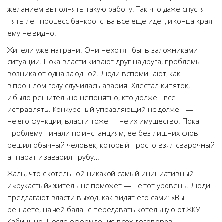
желанием выполнять такую работу. Так что даже спустя
пять лет процесс банкротства все еще идет, и конца края
ему не видно.
Жители уже на грани. Они не хотят быть заложниками
ситуации. Пока власти кивают друг на друга, проблемы
возникают одна за одной. Люди вспоминают, как
в прошлом году случилась авария. Хлестал кипяток,
и было решительно непонятно, кто должен все
исправлять. Конкурсный управляющий не должен —
не его функции, власти тоже — не их имущество. Пока
проблему пинали по инстанциям, ее без лишних слов
решил обычный человек, который просто взял сварочный
аппарат и заварил трубу…
Жаль, что с котельной никакой самый инициативный
и «рукастый» житель не поможет — не тот уровень. Люди
предлагают власти выход, как видят его сами: «Вы
решаете, на чей баланс передавать котельную от ЖКУ
Кабицыно. После оформления всех договоров