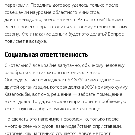
перекрыли. Продлить договор удалось только после
совещаний на уровне областного министра,
да и то ненадолго, всего на месяц. А что потом? Помимо
всего прочего пора готовиться к новому отопительному
сезону. Кто и на какие деньги будет это делать? Вопрос
повисает в воздухе.
Социальная ответственность
С котельной все крайне запутанно, обычному человеку
разобраться в этих хитросплетениях тяжело.
Оборудование принадлежит УК ЖКУ, а само здание —
другой организации, которая должна ЖКУ немалую сумму.
Казалось бы, вот оно, решение — забрать помещение
в счет долга. Тогда, возможно и пристроить проблемную
котельную «в добрые руки» окажется проще…
Но сделать это напрямую невозможно, только после
многочисленных судов, взаимодействия с приставами,
которые, как частенько случается, вовсе не горят