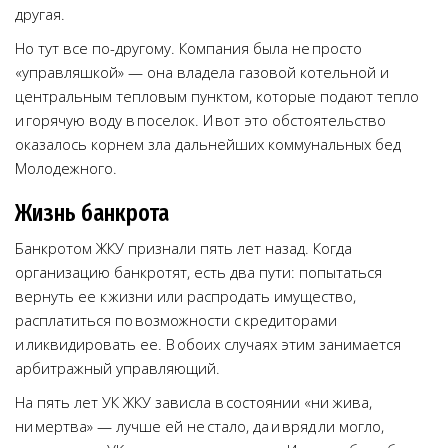
другая.
Но тут все по-другому. Компания была не просто
«управляшкой» — она владела газовой котельной и
центральным тепловым пунктом, которые подают тепло
и горячую воду в поселок. И вот это обстоятельство
оказалось корнем зла дальнейших коммунальных бед
Молодежного.
Жизнь банкрота
Банкротом ЖКУ признали пять лет назад. Когда
организацию банкротят, есть два пути: попытаться
вернуть ее к жизни или распродать имущество,
расплатиться по возможности с кредиторами
и ликвидировать ее. В обоих случаях этим занимается
арбитражный управляющий.
На пять лет УК ЖКУ зависла в состоянии «ни жива,
ни мертва» — лучше ей не стало, да и вряд ли могло,