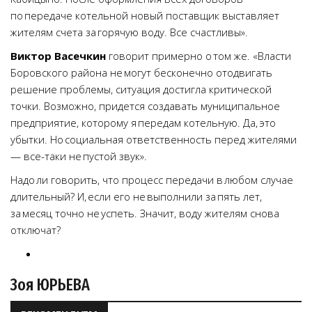
по передаче котельной новый поставщик выставляет
жителям счета за горячую воду. Все счастливы».
Виктор Васечкин
говорит примерно о том же. «Власти
Боровского района не могут бесконечно отодвигать
решение проблемы, ситуация достигла критической
точки. Возможно, придется создавать муниципальное
предприятие, которому я передам котельную. Да, это
убытки. Но социальная ответственность перед жителями
— все-таки не пустой звук».
Надо ли говорить, что процесс передачи в любом случае
длительный? И, если его не выполнили за пять лет,
за месяц точно не успеть. Значит, воду жителям снова
отключат?
Зоя ЮРЬЕВА