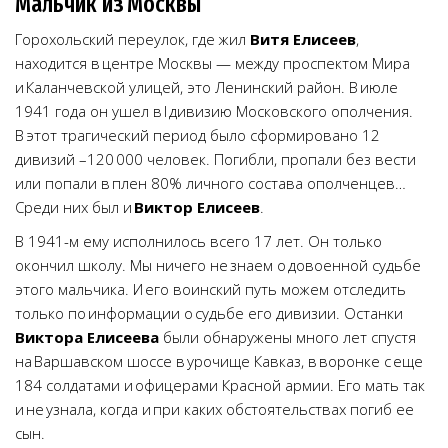
Мальчик из Москвы
Горохольский переулок, где жил
Витя Елисеев
,
находится в центре Москвы — между проспектом Мира
и Каланчевской улицей, это Ленинский район. В июле
1941 года он ушел в I дивизию Московского ополчения.
В этот трагический период было сформировано 12
дивизий –120 000 человек. Погибли, пропали без вести
или попали в плен 80% личного состава ополченцев…
Среди них был и
Виктор Елисеев
.
В 1941-м ему исполнилось всего 17 лет. Он только
окончил школу. Мы ничего не знаем о довоенной судьбе
этого мальчика. И его воинский путь можем отследить
только по информации о судьбе его дивизии. Останки
Виктора Елисеева
были обнаружены много лет спустя
на Варшавском шоссе в урочище Кавказ, в воронке с еще
184 солдатами и офицерами Красной армии. Его мать так
и не узнала, когда и при каких обстоятельствах погиб ее
сын.