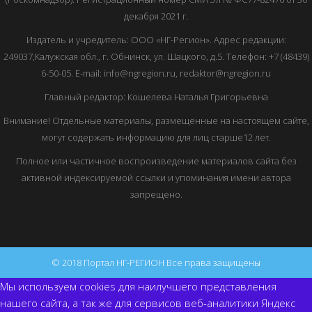
декабря 2021 г.
Издатель и учредитель: ООО «НГ-Регион». Адрес редакции:
249037,Калужская обл., г. Обнинск, ул. Шацкого, д.5. Телефон: +7 (48439)
6-50-05. E-mail: info@ngregion.ru, redaktor@ngregion.ru
Главный редактор: Кошелева Наталья Григорьевна
Внимание! Отдельные материалы, размещенные на настоящем сайте,
могут содержать информацию для лиц старше12 лет.
Полное или частичное воспроизведение материалов сайта без
активной индексируемой ссылки и упоминания имени автора
запрещено.
© 2018 Портал НГ-РЕГИОН Все права защищены
Мы используем cookies для наилучшего представления
нашего сайта, а так же для сервисов веб-аналитики Яндекс