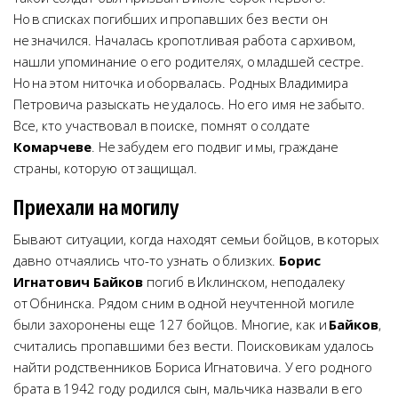
Но в списках погибших и пропавших без вести он
не значился. Началась кропотливая работа с архивом,
нашли упоминание о его родителях, о младшей сестре.
Но на этом ниточка и оборвалась. Родных Владимира
Петровича разыскать не удалось. Но его имя не забыто.
Все, кто участвовал в поиске, помнят о солдате
Комарчеве
. Не забудем его подвиг и мы, граждане
страны, которую от защищал.
Приехали на могилу
Бывают ситуации, когда находят семьи бойцов, в которых
давно отчаялись что-то узнать о близких.
Борис
Игнатович Байков
погиб в Иклинском, неподалеку
от Обнинска. Рядом с ним в одной неучтенной могиле
были захоронены еще 127 бойцов. Многие, как и
Байков
,
считались пропавшими без вести. Поисковикам удалось
найти родственников Бориса Игнатовича. У его родного
брата в 1942 году родился сын, мальчика назвали в его