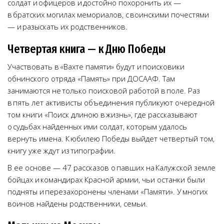
солдат и офицеров и достойно похоронить их —
в братских могилах мемориалов, с воинскими почестями
— и разыскать их родственников.
Четвертая книга — к Дню Победы
Участвовать в «Вахте памяти» будут и поисковики
обнинского отряда «Память» при ДОСААФ. Там
занимаются не только поисковой работой в поле. Раз
в пять лет активисты объединения публикуют очередной
том книги «Поиск длиною в жизнь», где рассказывают
о судьбах найденных ими солдат, которым удалось
вернуть имена. К юбилею Победы выйдет четвертый том,
книгу уже ждут из типографии.
В ее основе — 47 рассказов о павших на Калужской земле
бойцах и командирах Красной армии, чьи останки были
подняты и перезахоронены членами «Памяти». У многих
воинов найдены родственники, семьи.