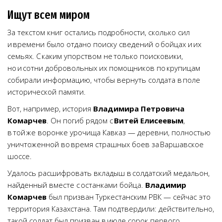
Ищут всем миром
За текстом книг остались подробности, сколько сил
и времени было отдано поиску сведений о бойцах и их
семьях. С каким упорством не только поисковики,
но и сотни добровольных их помощников по крупицам
собирали информацию, чтобы вернуть солдата в поле
исторической памяти.
Вот, например, история
Владимира Петровича
Комарчев
. Он погиб рядом с
Витей Елисеевым
,
в той же воронке урочища Кавказ — деревни, полностью
уничтоженной во время страшных боев за Варшавское
шоссе.
Удалось расшифровать вкладыш в солдатский медальон,
найденный вместе с останками бойца.
Владимир
Комарчев
был призван Туркестанским РВК — сейчас это
территория Казахстана. Там подтвердили: действительно,
такой солдат был призван в июле сорок первого.