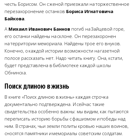
честь Борисом. Он с женой приезжали на торжественное
перезахоронение останков
Бориса Игнатовича
Байкова
.
А
Михаил Иванович Баннов
погиб на Зайцевой горе,
его останки найдены на склоне. Он перезахоронен
на территории мемориала. Найдены трое его внуков.
Конечно, о каждой истории возможности на газетной
полосе рассказать нет. Надо читать книгу. Она, кстати,
будет представлена в библиотеке каждой школы
Обнинска.
Поиск длиною в жизнь
В книге «Поиск длиною в жизнь» каждая строчка
документально подтверждена. И сейчас такие
свидетельства особенно важны: мы видим, как пытаются
переписать историю борьбы с фашизмом и победы над
ним. В странах, чьи земли политы кровью наших воинов,
сносятся памятники и мемориалы советским солдатам.