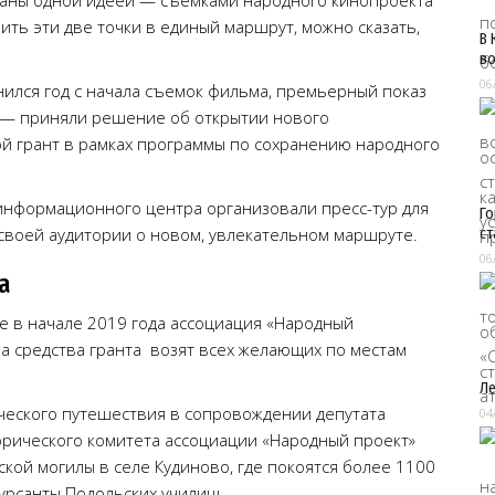
язаны одной идеей — съемками народного кинопроекта
ить эти две точки в единый маршрут, можно сказать,
В 
во
06
лнился год с начала съемок фильма, премьерный показ
 — приняли решение об открытии нового
ой грант в рамках программы по сохранению народного
-информационного центра организовали пресс-тур для
Го
т своей аудитории о новом, увлекательном маршруте.
ст
06
а
ще в начале 2019 года ассоциация «Народный
на средства гранта возят всех желающих по местам
Ле
ческого путешествия в сопровождении депутата
04
орического комитета ассоциации «Народный проект»
кой могилы в селе Кудиново, где покоятся более 1100
курсанты Подольских училищ.