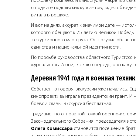
поскольку комплекс и киностудия накрепко св
о подвиге подольских курсантов, идея объедин
витала в воздухе.
И вот на днях, аккурат к значимой дате — испо
которого обещают к 75-летию Великой Победы
экскурсионного маршрута. Он получил областн
единства и национальной идентичности.
По просьбе руководства областного Туристско
журналистов. А они, в свою очередь, расскажу
Деревня 1941 года и военная техник
Собственно говоря, экскурсии уже начались. Е
кинопроект» выиграла президентский грант. И 
боевой славы. Экскурсия бесплатная.
Традиционно отправной точкой военно-истори
Законодательного Собрания, председателя ист
Олега Комиссара
становится посещение братс
защитников Ильинского рубежа, в том числе и 