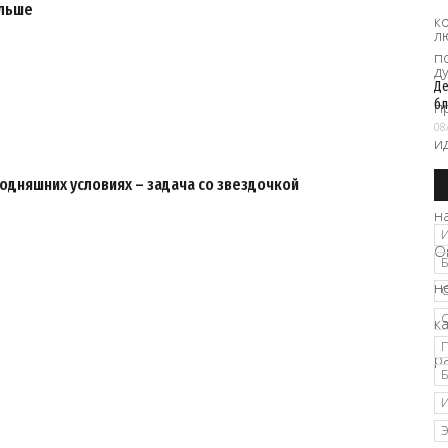
ольше
Де
бл
08
годняшних условиях – задача со звездочкой