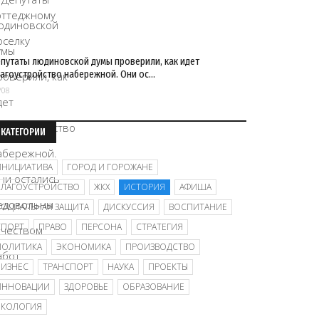
путаты людиновской думы проверили, как идет
агоустройство набережной. Они ос…
/08
КАТЕГОРИИ
ИНИЦИАТИВА
ГОРОД И ГОРОЖАНЕ
БЛАГОУСТРОЙСТВО
ЖКХ
ИСТОРИЯ
АФИША
СОЦИАЛЬНАЯ ЗАЩИТА
ДИСКУССИЯ
ВОСПИТАНИЕ
СПОРТ
ПРАВО
ПЕРСОНА
СТРАТЕГИЯ
ПОЛИТИКА
ЭКОНОМИКА
ПРОИЗВОДСТВО
БИЗНЕС
ТРАНСПОРТ
НАУКА
ПРОЕКТЫ
ИННОВАЦИИ
ЗДОРОВЬЕ
ОБРАЗОВАНИЕ
ЭКОЛОГИЯ