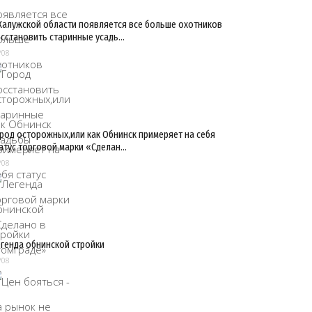
Калужской области появляется все больше охотников
сстановить старинные усадь…
/08
род осторожных,или как Обнинск примеряет на себя
атус торговой марки «Сделан…
/08
генда обнинской стройки
/08