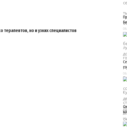
Пр
бе
08
о терапевтов, но и узких специалистов
Се
со
08
Ок
ко
08