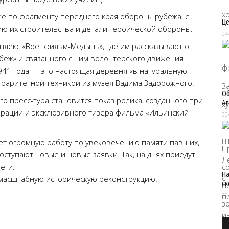
ее по фрагменту переднего края обороны рубежа, с
Це
ию их строительства и детали героической обороны.
04
лекс «Военфильм-Медынь», где им рассказывают о
беж» и связанного с ним волонтерского движения.
41 года — это настоящая деревня «в натуральную
 раритетной техникой из музея Вадима Задорожного.
Об
 пресс-тура становится показ ролика, созданного при
Ал
рации и эксклюзивного тизера фильма «Ильинский
30
дет огромную работу по увековечению памяти павших,
оступают новые и новые заявки. Так, на днях приедут
еги.
На
 масштабную историческую реконструкцию.
ск
30