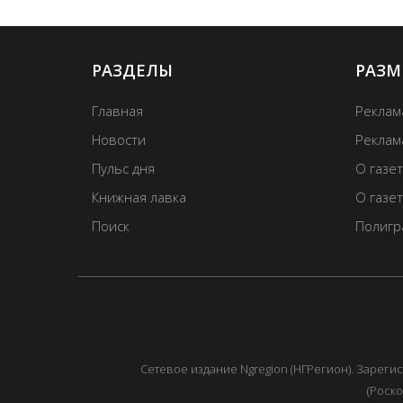
РАЗДЕЛЫ
РАЗМ
Главная
Реклам
Новости
Реклама
Пульс дня
О газе
Книжная лавка
О газе
Поиск
Полигр
Сетевое издание Ngregion (НГРегион). Зарег
(Роско