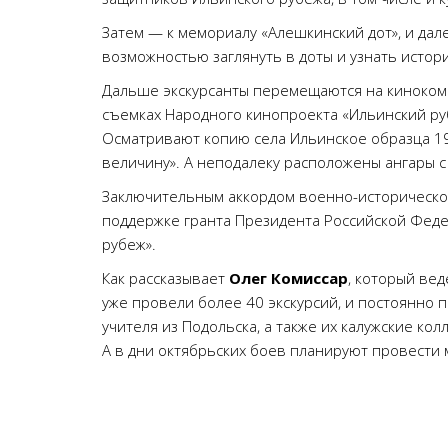
Затем — к мемориалу «Алешкинский дот», и дал
возможностью заглянуть в доты и узнать истор
Дальше экскурсанты перемещаются на кинокомп
съемках Народного кинопроекта «Ильинский ру
Осматривают копию села Ильинское образца 19
величину». А неподалеку расположены ангары с
Заключительным аккордом военно-исторического
поддержке гранта Президента Российской Феде
рубеж».
Как рассказывает
Олег Комиссар
, который ве
уже провели более 40 экскурсий, и постоянно п
учителя из Подольска, а также их калужские колл
А в дни октябрьских боев планируют провести