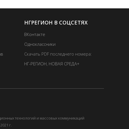
НГРЕГИОН В СОЦСЕТЯХ
ВКонтакте
Одноклассники
ав
Скачать PDF последнего номера:
НГ-РЕГИОН
,
НОВАЯ СРЕДА+
ационных технологий и массовых коммуникаций
2021 г.