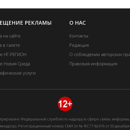
ЕЩЕНИЕ РЕКЛАМЫ
О НАС
а на сайте
Контакты
 в газете
Редакция
те НГ-РЕГИОН
О соблюдении авторских пр
те Новая Среда
Правовая информация
афические услуги
истрировано Федеральной службой по надзору в сфере связи, информ
мнадзор). Регистрационный номер СМИ Эл № ФС77-82476 от 30 декабря 