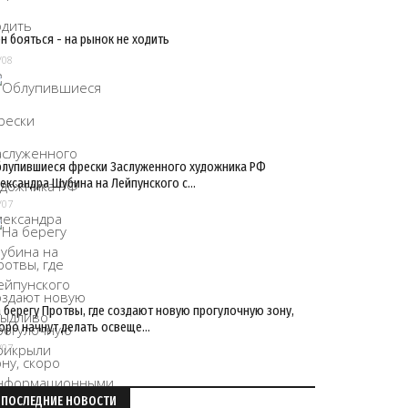
н бояться - на рынок не ходить
/08
лупившиеся фрески Заслуженного художника РФ
ександра Шубина на Лейпунского с…
/07
 берегу Протвы, где создают новую прогулочную зону,
оро начнут делать освеще…
/07
ПОСЛЕДНИЕ НОВОСТИ