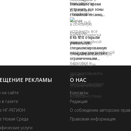
ближайшее время
устранить все зоны
стихийной несанкц…
В КБ №8 открыли
уникальную
специализированную
площадку для детей с
ограниченными…
ЕЩЕНИЕ РЕКЛАМЫ
О НАС
 на сайте
Контакты
 в газете
Редакция
те НГ-РЕГИОН
О соблюдении авторских прав
е Новая Среда
Правовая информация
фические услуги