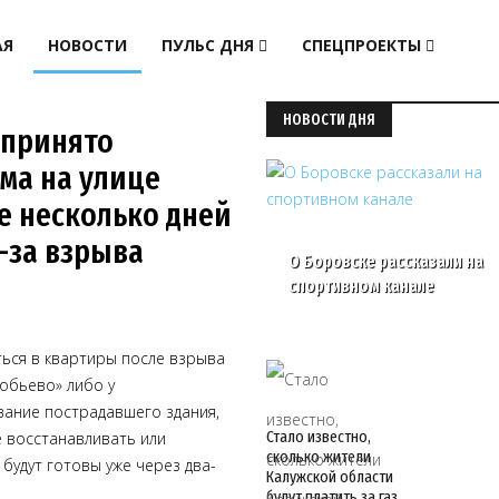
АЯ
НОВОСТИ
ПУЛЬС ДНЯ
СПЕЦПРОЕКТЫ
НОВОСТИ ДНЯ
 принято
ма на улице
е несколько дней
-за взрыва
О Боровске рассказали на
спортивном канале
ься в квартиры после взрыва
обьево» либо у
вание пострадавшего здания,
Стало известно,
е восстанавливать или
сколько жители
будут готовы уже через два-
Калужской области
будут платить за газ