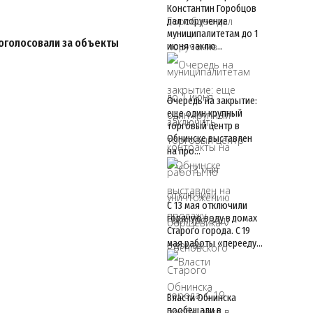
Константин Горобцов
дал поручение
муниципалитетам до 1
роголосовали за объекты
июня заклю…
Очередь на закрытие:
еще один крупный
торговый центр в
Обнинске выставлен
на про…
С 13 мая отключили
горячую воду в домах
Старого города. С 19
мая работы «перееду…
Власти Обнинска
пообещали в