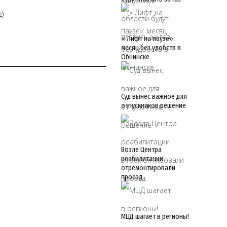
z)
« Лифт на паузе»:
месяц без удобств в
Обнинске
Суд вынес важное для
отпускников решение
Возле Центра
реабилитации
отремонтировали
проезд
МЦД шагает в регионы!