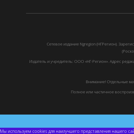
Сетевое издание Ngregion (НГРегион). Зарег
(Роско
Издатель и учредитель: ООО «НГ-Регион». Адрес редакции: 
Внимание! Отдельные мат
Полное или частичное воспроизв
Мы используем cookies для наилучшего представления нашего сай