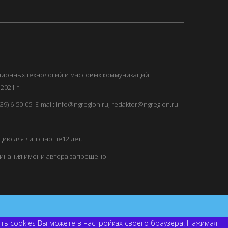
ационных технологий и массовых коммуникаций
2021 г.
) 6-50-05. E-mail: info@ngregion.ru, redaktor@ngregion.ru
ию для лиц старше12 лет.
минания имени автора запрещено.
ить cookies Вы можете в настройках своего браузера. Нажимая