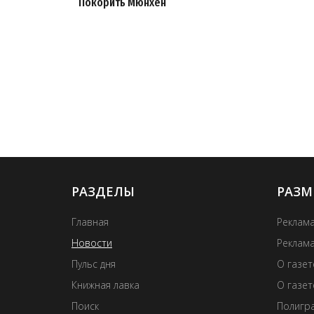
Покорить Мюнхен
РАЗДЕЛЫ
РАЗМ
Главная
Реклама
Новости
Реклама
Пульс дня
О газе
Книжная лавка
О газет
Поиск
Полигра