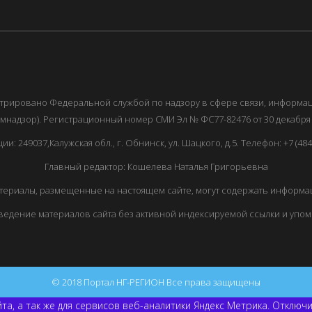
истрировано Федеральной службой по надзору в сфере связи, информ
мнадзор). Регистрационный номер СМИ Эл № ФС77-82476 от 30 декабря 
249037,Калужская обл., г. Обнинск, ул. Шацкого, д.5. Телефон: +7 (48439
Главный редактор: Кошелева Наталья Григорьевна
ериалы, размещенные на настоящем сайте, могут содержать информац
едение материалов сайта без активной индексируемой ссылки и упо
© 2018 Портал НГ-РЕГИОН Все права защищены
та, а так же для сервисов веб-аналитики Яндекс Метрика. Отключ