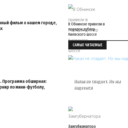
нный фильм о нашем городе,
В Обнинске привели в
ях
порядок дублер
Киевского шоссе
САМЫЕ ЧИТАЕМЫЕ
а. Программа обширная:
Накал не спадает. Но мы
рнир по мини-футболу,
надеемся
Замгубернатора