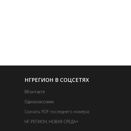
НГРЕГИОН В СОЦСЕТЯХ
ВКонтакте
Одноклассники
Скачать PDF последнего номера:
НГ-РЕГИОН
,
НОВАЯ СРЕДА+