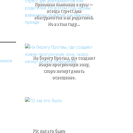
Приемная кампания в вузы —
всегда стресс для
абитуриентов и их родителей.
Но в этом году…
На берегу Протвы, где создают
новую прогулочную зону,
скоро начнут делать
освещение.
70: как это было