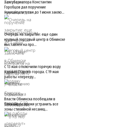
Замгубернатора Константин
Горобцов дал поручение
муниципалитетам до 1 июня заклю…
Очередь на закрытие: еще один
крупный торговый центр в Обнинске
выставлен на про…
С 13 мая отключили горячую воду
в домах Старого города. С 19 мая
работы «перееду…
Власти Обнинска пообещали в
ближайшее время устранить все
зоны стихийной несанкц…