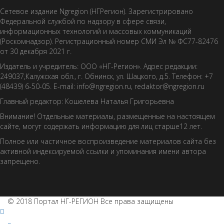
Сетевое издание Ngregion (НГРегион). Зарегистрировано
Федеральной службой по надзору в сфере связи,
информационных технологий и массовых коммуникаций
(Роскомнадзор). Регистрационный номер СМИ Эл № ФС77-82476
от 30 декабря 2021 г.
Издатель и учредитель: ООО «НГ-Регион». Адрес редакции:
249037,Калужская обл., г. Обнинск, ул. Шацкого, д.5. Телефон: +7
(48439) 6-50-05. E-mail: info@ngregion.ru, redaktor@ngregion.ru
Главный редактор: Кошелева Наталья Григорьевна
Внимание! Отдельные материалы, размещенные на настоящем
сайте, могут содержать информацию для лиц старше12 лет.
Полное или частичное воспроизведение материалов сайта без
активной индексируемой ссылки и упоминания имени автора
запрещено.
© 2018 Портал НГ-РЕГИОН Все права защищены