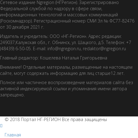
Сетевое издание Ngregion (НГРегион). Зарегистрировано
Федеральной службой по надзору в сфере связи,
информационных технологий и массовых коммуникаций
(Роскомнадзор). Регистрационный номер СМИ Эл № ФС77-82476
от 30 декабря 2021 г.
Издатель и учредитель: ООО «НГ-Регион». Адрес редакции:
249037,Калужская обл., г. Обнинск, ул. Шацкого, д.5. Телефон: +7
(48439) 6-50-05. E-mail: info@ngregion.ru, redaktor@ngregion.ru
Главный редактор: Кошелева Наталья Григорьевна
Внимание! Отдельные материалы, размещенные на настоящем
сайте, могут содержать информацию для лиц старше12 лет.
Полное или частичное воспроизведение материалов сайта без
активной индексируемой ссылки и упоминания имени автора
запрещено.
© 2018 Портал НГ-РЕГИОН Все права защищены
Главная