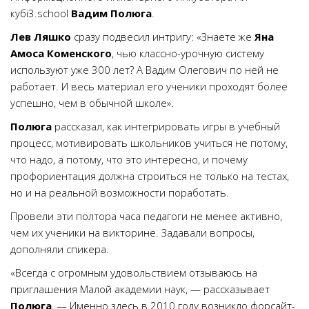
кубi3.school
Вадим Полюга
.
Лев Ляшко
сразу подвесил интригу: «Знаете же
Яна
Амоса Коменского
, чью классно-урочную систему
используют уже 300 лет? А Вадим Олегович по ней не
работает. И весь материал его ученики проходят более
успешно, чем в обычной школе».
Полюга
рассказал, как интегрировать игры в учебный
процесс, мотивировать школьников учиться не потому,
что надо, а потому, что это интересно, и почему
профориентация должна строиться не только на тестах,
но и на реальной возможности поработать.
Провели эти полтора часа педагоги не менее активно,
чем их ученики на викторине. Задавали вопросы,
дополняли спикера.
«Всегда с огромным удовольствием отзываюсь на
приглашения Малой академии наук, — рассказывает
Полюга
, — Именно здесь в 2010 году возникло форсайт-