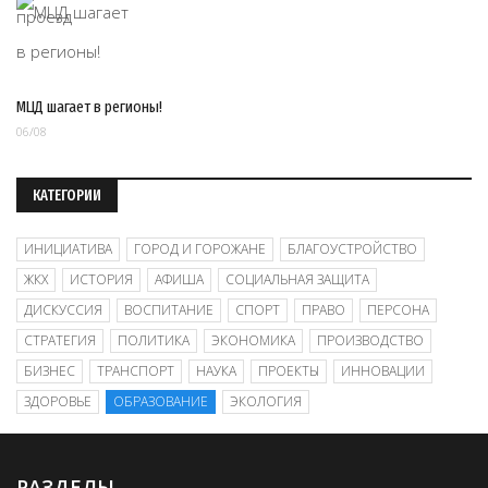
МЦД шагает в регионы!
06/08
КАТЕГОРИИ
ИНИЦИАТИВА
ГОРОД И ГОРОЖАНЕ
БЛАГОУСТРОЙСТВО
ЖКХ
ИСТОРИЯ
АФИША
СОЦИАЛЬНАЯ ЗАЩИТА
ДИСКУССИЯ
ВОСПИТАНИЕ
СПОРТ
ПРАВО
ПЕРСОНА
СТРАТЕГИЯ
ПОЛИТИКА
ЭКОНОМИКА
ПРОИЗВОДСТВО
БИЗНЕС
ТРАНСПОРТ
НАУКА
ПРОЕКТЫ
ИННОВАЦИИ
ЗДОРОВЬЕ
ОБРАЗОВАНИЕ
ЭКОЛОГИЯ
РАЗДЕЛЫ