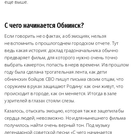
еще выше.
С чего начинается Обнинск?
Если говорить не о фактах, а об эмоциях, нельзя
не вспомнить о прошлогоднем городском отчете. Тут
ведь какая история: доклад градоначальника обычно
предваряет фильм, для которого нужно очень точно
выбрать камертон, попасть в нерв времени. И в прошлом
году была сделана трогательная лента, как дети
обнинских бойцов СВО пишут письма своим отцам, что
с оружием в руках защищают Родину: как они живут, что
происходит в городе, как он меняется. И тогда в зале
у зрителей в глазах стояли слезы.
Казалось, отыскать эмоцию, которая так же зацепила бы
сердца людей, невозможно. Но и для нынешнего фильма
получилось найти очень верный тон. Под музыку
легендарной советской песни «С чего начинается