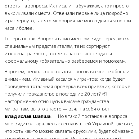
ответы на вопросы. Их писали на бумажках, а то и просто
выкрикивали с места. Отвечали первые лица подробно
и развернуто, так что мероприятие могло длиться по три
часа и более.
Теперь не так. Вопросы в письменном виде передаются
специальным представителям, те их сортируют
и перенаправляют, а ответы частенько сводятся
к формальному «обязательно разберемся и поможем».
Впрочем, несколько острых вопросов все же не обошли
вниманием. И главный касался мигрантов: когда будет
проведена тотальная проверка всех приезжих, которые
получили гражданство в последние 20 лет? «Я
настороженно отношусь к выдаче гражданства
мигрантам, вы это знаете, — взял на себя ответ
Владислав Шапша
. — Но в такой постановке вопроса
мне видится параллель с сегодняшней Украиной, где все,
что хоть как-то можно связать с русскими, будет обмазано
смолой и вывалено в перьях. Мы разве этого хотим?