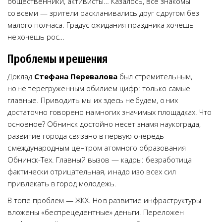
общественники, активисты… Казалось, все знакомы
со всеми — зрители раскланивались друг с другом без
малого полчаса. Градус ожидания праздника хочешь
не хочешь рос…
Проблемы и решения
Доклад
Стефана Перевалова
был стремительным,
но не перегруженным обилием цифр: только самые
главные. Приводить мы их здесь не будем, о них
достаточно говорено на многих значимых площадках. Что
основное? Обнинск достойно несет знамя наукограда,
развитие города связано в первую очередь
с международным центром атомного образования
Обнинск-Тех. Главный вызов — кадры: безработица
фактически отрицательная, и надо изо всех сил
привлекать в город молодежь.
В топе проблем — ЖКХ. Но в развитие инфраструктуры
вложены «беспрецедентные» деньги. Переложен