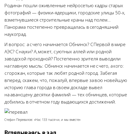
Родина» пошли оживленные нейросетью кадры старых
фотографий — физики-ядерщики, городские улицы 50-х,
взметнувшиеся строительные краны над полем…
Панорама постепенно превращалась в сегодняшний
наукоград.
И вопрос: а с чего начинается Обнинск? С Первой в мире
АЭС? С науки? А, может, с уютных аллей или родной
заводской проходной? Постепенно зрителя выводили
на главную мысль: Обнинск начинается не с чего, а кого:
с горожан, которые так любят родной город. Забегая
вперед, скажем, что, пожалуй, впервые за всю новейшую
историю глава города в своем докладе вывел
на авансцену десятки фамилий — тех обнинцев, которые
добились в отчетном году выдающихся достижений.
Стефан Перевалов: «Нас 133 тысячи, и мы вместе»
Вглядываясь в зал