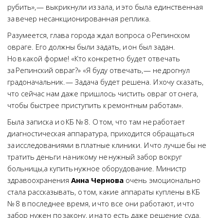
рубить», — выкрикнули из зала, и это была единственная
за вечер несанкционированная реплика.
Разумеется, глава города ждал вопроса о Репинском
овраге. Его должны были задать, и он был задан.
Но в какой форме! «Кто конкретно будет отвечать
за Репинский овраг?» «Я буду отвечать, — не дрогнул
градоначальник. — Задача будет решена. И хочу сказать,
что сейчас нам даже пришлось чистить овраг от снега,
чтобы быстрее приступить к ремонтным работам».
Была записка и о КБ № 8. О том, что там не работает
диагностическая аппаратура, приходится обращаться
за исследованиями в платные клиники. И что лучше бы не
тратить деньги на никому не нужный забор вокруг
больницы,а купить нужное оборудование. Министр
здравоохранения
Анна Чернова
очень эмоционально
стала рассказывать, о том, какие аппараты куплены в КБ
№ 8 в последнее время, и что все они работают, и что
забор нужен по закону, и на то есть даже решение суда.