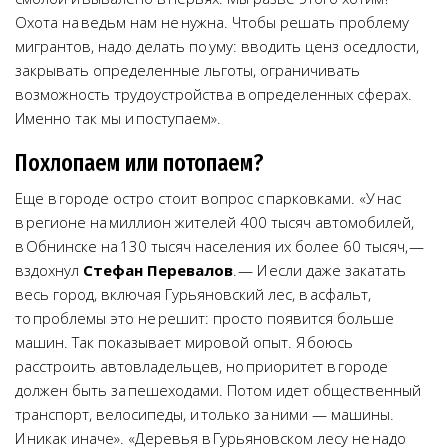
Охота на ведьм нам не нужна. Чтобы решать проблему
мигрантов, надо делать по уму: вводить ценз оседлости,
закрывать определенные льготы, ограничивать
возможность трудоустройства в определенных сферах.
Именно так мы и поступаем».
Похлопаем или потопаем?
Еще в городе остро стоит вопрос с парковками. «У нас
в регионе на миллион жителей 400 тысяч автомобилей,
в Обнинске на 130 тысяч населения их более 60 тысяч, —
вздохнул
Стефан Перевалов
. — И если даже закатать
весь город, включая Гурьяновский лес, в асфальт,
то проблемы это не решит: просто появится больше
машин. Так показывает мировой опыт. Я боюсь
расстроить автовладельцев, но приоритет в городе
должен быть за пешеходами. Потом идет общественный
транспорт, велосипеды, и только за ними — машины.
И никак иначе». «Деревья в Гурьяновском лесу не надо