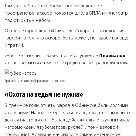
Там уже работает современное молодежное
пространство, а скоро появятся школа БПЛА и кинотеатр
под открытым небом.
Открыт второй лед в «Олимпе». И скорость заполнения
говорит о том, что вскоре, быть может, понадобится еще
и третий.
«Нас 133 тысячи, — завершил выступление
Перевалов
. —
И главное, мы все вместе, и среди нас нет равнодушных».
Три «обнинских» губернатора на отчете
«Охота на ведьм не нужна»
В прежние годы отчеты мэров в Обнинске были долгими
и горячими. Народ нетерпеливо ждал, когда же закончится
доклад (частенько он бывал действительно скучным из-за
нагромождения кубометров, рублей и тонн валовой
продукции). А дальше начиналось самое интересное: