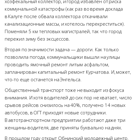
хозфекальный коллектор, и город избавлен от риска
коммунальной катастрофы (как раз во время доклада
в Калуге после обвала коллектора откачивали
канализационные массы, и хотелось перекреститься).
Поменяли 5 км тепловых магистралей, так что город
пережил зиму без эксцессов.
Вторая по значимости задача — дороги. Как только
позволила погода, коммунальщики вышли на улицы
проводить ямочный ремонт литым асфальтом,
запланирован капитальный ремонт Курчатова. И, может,
что-то еще останется на Энгельса.
Общественный транспорт тоже не выходит из фокуса
внимания. И хотя водителей до сих пор не хватает, число
срывов рейсов снизилось на 40%, получено 14 новых
автобусов, в ОГТ приходят новые сотрудники.
В автотранспортном предприятии работают даже три
женщины-водителя, две приняты буквально на днях.
В прошлом году открыт Обнинский молодежный центр.