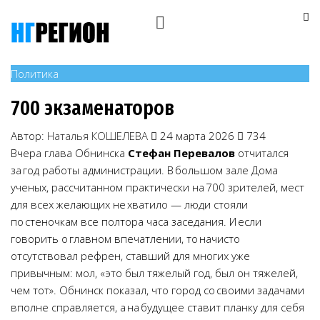
Политика
700 экзаменаторов
Автор:
Наталья КОШЕЛЕВА
24 марта 2026
734
Вчера глава Обнинска
Стефан Перевалов
отчитался
за год работы администрации. В большом зале Дома
ученых, рассчитанном практически на 700 зрителей, мест
для всех желающих не хватило — люди стояли
по стеночкам все полтора часа заседания. И если
говорить о главном впечатлении, то начисто
отсутствовал рефрен, ставший для многих уже
привычным: мол, «это был тяжелый год, был он тяжелей,
чем тот». Обнинск показал, что город со своими задачами
вполне справляется, а на будущее ставит планку для себя