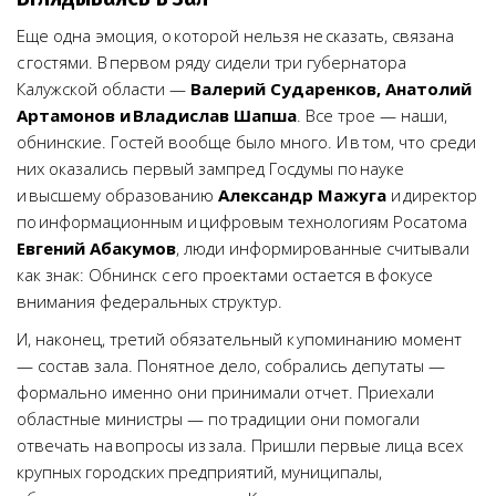
Еще одна эмоция, о которой нельзя не сказать, связана
с гостями. В первом ряду сидели три губернатора
Калужской области —
Валерий Сударенков, Анатолий
Артамонов и Владислав Шапша
. Все трое — наши,
обнинские. Гостей вообще было много. И в том, что среди
них оказались первый зампред Госдумы по науке
и высшему образованию
Александр Мажуга
и директор
по информационным и цифровым технологиям Росатома
Евгений Абакумов
, люди информированные считывали
как знак: Обнинск с его проектами остается в фокусе
внимания федеральных структур.
И, наконец, третий обязательный к упоминанию момент
— состав зала. Понятное дело, собрались депутаты —
формально именно они принимали отчет. Приехали
областные министры — по традиции они помогали
отвечать на вопросы из зала. Пришли первые лица всех
крупных городских предприятий, муниципалы,