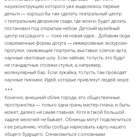
на реконструкцию которого уже выделялись первые
деньги — хорошо бы там сделать театральный центр
с театральным двориком сзади, где можно будет делать
постановки под открытым небом. Детский музейный
центр на Шацкого — тоже не новая идея… Добавим сюда
современные формы досуга — иммерсивные экскурсии-
прогулки, оживающие портреты, выставки science-арта,
научные световые шоу. Если чайная, то пусть это будут
не стандартные столики-стулья, а, например,
молекулярный бар. Если лужайка, то пусть там проводят
научные пикники. Идей, которые привлекут людей, море.
***
Конечно, внешний облик города, его общественные
пространства — только одна грань мастер-плана, и, быть
может, далеко не самая главная. Хотя в такой большой
задаче мелочей не бывает. Обнинцы могут подключиться
к ее решению, чтобы сообща нарисовать карту нашего
общего будущего. Ознакомиться с основными