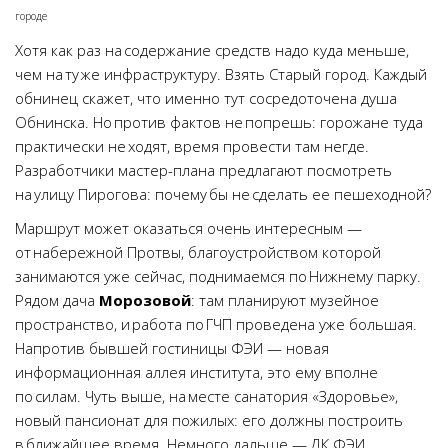
городе
Хотя как раз на содержание средств надо куда меньше,
чем на ту же инфраструктуру. Взять Старый город. Каждый
обнинец скажет, что именно тут сосредоточена душа
Обнинска. Но против фактов не попрешь: горожане туда
практически не ходят, время провести там негде.
Разработчики мастер-плана предлагают посмотреть
на улицу Пирогова: почему бы не сделать ее пешеходной?
Маршрут может оказаться очень интересным —
от набережной Протвы, благоустройством которой
занимаются уже сейчас, поднимаемся по Нижнему парку.
Рядом дача
Морозовой
: там планируют музейное
пространство, и работа по ГЧП проведена уже большая.
Напротив бывшей гостиницы ФЭИ — новая
информационная аллея института, это ему вполне
по силам. Чуть выше, на месте санатория «Здоровье»,
новый пансионат для пожилых: его должны построить
в ближайшее время. Немного дальше — ДК ФЭИ,