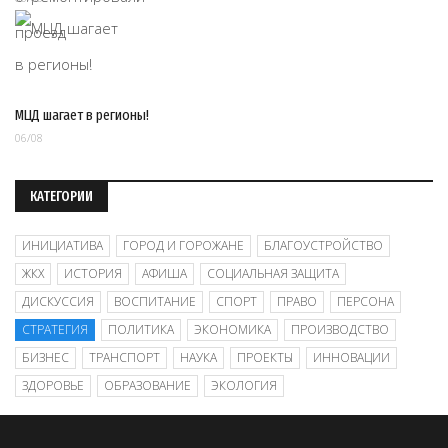
МЦД шагает в регионы!
06/08
КАТЕГОРИИ
ИНИЦИАТИВА
ГОРОД И ГОРОЖАНЕ
БЛАГОУСТРОЙСТВО
ЖКХ
ИСТОРИЯ
АФИША
СОЦИАЛЬНАЯ ЗАЩИТА
ДИСКУССИЯ
ВОСПИТАНИЕ
СПОРТ
ПРАВО
ПЕРСОНА
СТРАТЕГИЯ
ПОЛИТИКА
ЭКОНОМИКА
ПРОИЗВОДСТВО
БИЗНЕС
ТРАНСПОРТ
НАУКА
ПРОЕКТЫ
ИННОВАЦИИ
ЗДОРОВЬЕ
ОБРАЗОВАНИЕ
ЭКОЛОГИЯ