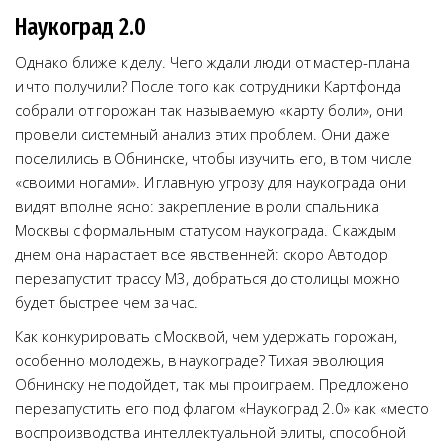
Наукоград 2.0
Однако ближе к делу. Чего ждали люди от мастер-плана
и что получили? После того как сотрудники Картфонда
собрали от горожан так называемую «карту боли», они
провели системный анализ этих проблем. Они даже
поселились в Обнинске, чтобы изучить его, в том числе
«своими ногами». И главную угрозу для наукограда они
видят вполне ясно: закрепление в роли спальника
Москвы с формальным статусом наукограда. С каждым
днем она нарастает все явственней: скоро Автодор
перезапустит трассу М3, добраться до столицы можно
будет быстрее чем за час.
Как конкурировать с Москвой, чем удержать горожан,
особенно молодежь, в наукограде? Тихая эволюция
Обнинску не подойдет, так мы проиграем. Предложено
перезапустить его под флагом «Наукоград 2.0» как «место
воспроизводства интеллектуальной элиты, способной