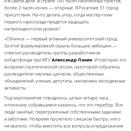
И в самом деле: в стране 160 тысяч населенных пунктов,
более 2 тысяч из них — опорные. В Росатоме 31 город
присутствия. На что делать упор, когда мастер-план
первого наукограда придется защищать
на президентском уровне?
«Обнинск — первый атомный университетский город.
За этой формулировкой скрыты большие амбиции», —
ответил руководитель группы разработчиков
из Картфонда при МГУ
Александр Панин
. И повторил это
во время стратегической сессии, на которой собрались
руководители научных центров, общественных
объединений, ученые, депутаты, чиновники, молодежные
активисты.
Под мероприятие отводилось целых четыре часа,
и поначалу собравшимся казалось, что это перебор. Все
люди занятые, перегруженные собственными задачами
и заботами. Но время пролетело слишком быстро, и его
не хватило, чтобы вместить все вопросы и предложения.