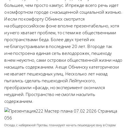
большее, чем просто кампус. И прежде всего речь идет
о комфортном городе с насыщенной социальной жизнью.
И если по комфорту Обнинск смотрится
на общероссийском фоне вполне презентабельно, хотя
и у него хватает проблем, то с теми же общественными
пространствами беда. Более двух третей их
не благоустраивали в последние 20 лет. В городе так
и не построена единая сеть велодорожек, пешеходу
в нем неуютно, сами островки общественной жизни надо
насыщать содержанием. А еще Обнинску категорически
не хватает пешеходных улиц. Несколько лет назад
пытались сделать пешеходной Лейпунского,
преобразили «фасад», но эксперимент окончился
неудачей. Пространство не смогли насытить
содержанием.
Отсюда, с набережной Протвы, планируют начать пешеходную зону в Старом