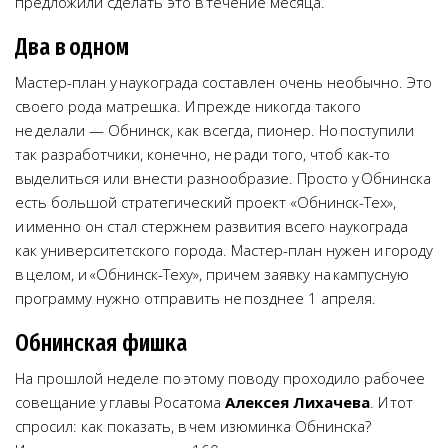
предложили сделать это в течение месяца.
Два в одном
Мастер-план у наукограда составлен очень необычно. Это
своего рода матрешка. И прежде никогда такого
не делали — Обнинск, как всегда, пионер. Но поступили
так разработчики, конечно, не ради того, чтоб как-то
выделиться или внести разнообразие. Просто у Обнинска
есть большой стратегический проект «Обнинск-Тех»,
и именно он стал стержнем развития всего наукограда
как университетского города. Мастер-план нужен и городу
в целом, и «Обнинск-Теху», причем заявку на кампусную
программу нужно отправить не позднее 1 апреля.
Обнинская фишка
На прошлой неделе по этому поводу проходило рабочее
совещание у главы Росатома
Алексея Лихачева
. И тот
спросил: как показать, в чем изюминка Обнинска?