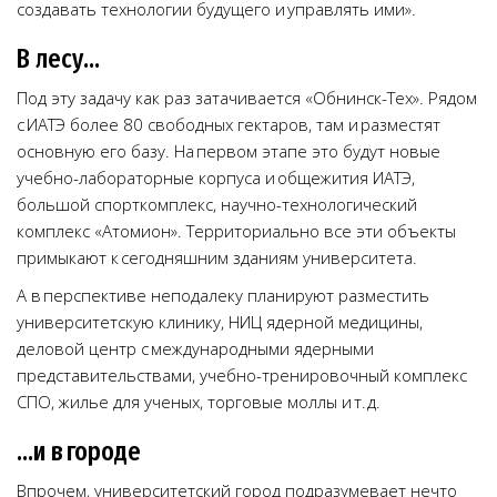
создавать технологии будущего и управлять ими».
В лесу…
Под эту задачу как раз затачивается «Обнинск-Тех». Рядом
с ИАТЭ более 80 свободных гектаров, там и разместят
основную его базу. На первом этапе это будут новые
учебно-лабораторные корпуса и общежития ИАТЭ,
большой спорткомплекс, научно-технологический
комплекс «Атомион». Территориально все эти объекты
примыкают к сегодняшним зданиям университета.
А в перспективе неподалеку планируют разместить
университетскую клинику, НИЦ ядерной медицины,
деловой центр с международными ядерными
представительствами, учебно-тренировочный комплекс
СПО, жилье для ученых, торговые моллы и т. д.
…и в городе
Впрочем, университетский город подразумевает нечто