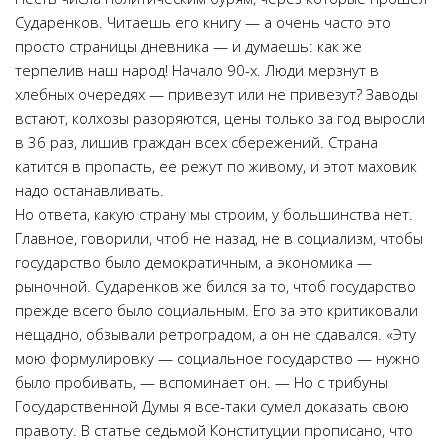
Сударенков. Читаешь его книгу — а очень часто это
просто страницы дневника — и думаешь: как же
терпелив наш народ! Начало 90-х. Люди мерзнут в
хлебных очередях — привезут или не привезут? Заводы
встают, колхозы разоряются, цены только за год выросли
в 36 раз, лишив граждан всех сбережений. Страна
катится в пропасть, ее режут по живому, и этот маховик
надо останавливать.
Но ответа, какую страну мы строим, у большинства нет.
Главное, говорили, чтоб не назад, не в социализм, чтобы
государство было демократичным, а экономика —
рыночной. Сударенков же бился за то, чтоб государство
прежде всего было социальным. Его за это критиковали
нещадно, обзывали ретроградом, а он не сдавался. «Эту
мою формулировку — социальное государство — нужно
было пробивать, — вспоминает он. — Но с трибуны
Государственной Думы я все-таки сумел доказать свою
правоту. В статье седьмой Конституции прописано, что