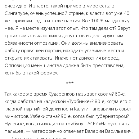
очевидно. И знаете, такой пример в мире есть: в
Сингапуре, очень успешной стране, к власти вот уже 40
лет приходит одна и та же партия. Все 100% мандатов у
нее. Я на месте изучал этот опыт. Что там делают? Берут
троих самых выдающихся депутатов и делегируют им
обязанности оппозиции. Они должны анализировать
работу правящей партии, находить уязвимые места и
открыто их атаковать. Иначе нет движения вперед.
Оппозиция меньшинства должна быть представлена,
хотя бы в такой форме».
***
Так какое же время Сударенков называет своим? 60-е,
когда работал на калужской «Турбинке»? 80-е, когда его с
главной партийной должности Калуги направили в совет
министров Узбекистана? 90-е, когда был губернатором?
Нулевые, когда выходил на трибуну ПАСЕ? «На руке пять
пальцев, — метафорично отвечает Валерий Васильевич.
— И все пять пальцев мои».