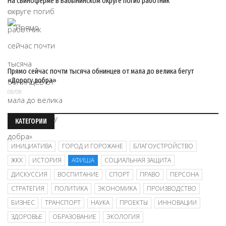
На свиноферме в Бабынинском округе погиб работник
08/08
Прямо сейчас почти тысяча обнинцев от мала до велика бегут
«Дорогу добра»
08/08
КАТЕГОРИИ
ИНИЦИАТИВА
ГОРОД И ГОРОЖАНЕ
БЛАГОУСТРОЙСТВО
ЖКХ
ИСТОРИЯ
АФИША
СОЦИАЛЬНАЯ ЗАЩИТА
ДИСКУССИЯ
ВОСПИТАНИЕ
СПОРТ
ПРАВО
ПЕРСОНА
СТРАТЕГИЯ
ПОЛИТИКА
ЭКОНОМИКА
ПРОИЗВОДСТВО
БИЗНЕС
ТРАНСПОРТ
НАУКА
ПРОЕКТЫ
ИННОВАЦИИ
ЗДОРОВЬЕ
ОБРАЗОВАНИЕ
ЭКОЛОГИЯ