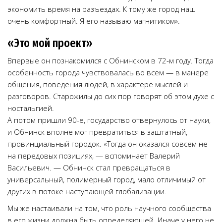
экономить время на разъездах. К тому же город наш
очень комфортный. Я его называю магнитиком».
«Это мой проект»
Впервые он познакомился с Обнинском в 72-м году. Тогда
особенность города чувствовалась во всем — в манере
общения, поведения людей, в характере мыслей и
разговоров. Старожилы до сих пор говорят об этом духе с
ностальгией.
А потом пришли 90-е, государство отвернулось от науки,
и Обнинск вполне мог превратиться в заштатный,
провинциальный городок. «Тогда он оказался совсем не
на передовых позициях, — вспоминает Валерий
Васильевич. — Обнинск стал превращаться в
универсальный, полимерный город, мало отличимый от
других в потоке наступающей глобализации.
Мы же настаивали на том, что роль научного сообщества
в его жизни должна быть определяющей. Иначе у него не