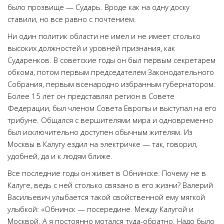
было прозвище — Сударь. Вроде как на одну доску
ставили, но все равно с почтением.
Ни один политик области не имел и не имеет столько
высоких должностей и уровней признания, как
Сударенков. В советские годы он был первым секретарем
обкома, потом первым председателем Законодательного
Собрания, первым всенародно избранным губернатором.
Более 15 лет он представлял регион в Совете
Федерации, был членом Совета Европы и выступал на его
трибуне. Общался с вершителями мира и одновременно
был исключительно доступен обычным жителям. Из
Москвы в Калугу ездил на электричке — так, говорил,
удобней, да и к людям ближе.
Все последние годы он живет в Обнинске. Почему не в
Калуге, ведь с ней столько связано в его жизни? Валерий
Васильевич улыбается такой свойственной ему мягкой
улыбкой: «Обнинск — посередине. Между Калугой и
Москвой. А я постоянно мотался туда-обратно. Надо было