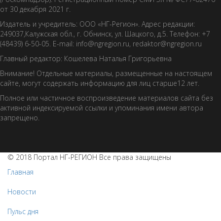
от 30 декабря 2021 г.
Издатель и учредитель: ООО «НГ-Регион». Адрес редакции:
249037,Калужская обл., г. Обнинск, ул. Шацкого, д.5. Телефон: +7
(48439) 6-50-05. E-mail: info@ngregion.ru, redaktor@ngregion.ru
Главный редактор: Кошелева Наталья Григорьевна
Внимание! Отдельные материалы, размещенные на настоящем
сайте, могут содержать информацию для лиц старше12 лет.
Полное или частичное воспроизведение материалов сайта без
активной индексируемой ссылки и упоминания имени автора
запрещено.
© 2018 Портал НГ-РЕГИОН Все права защищены
Главная
Новости
Пульс дня