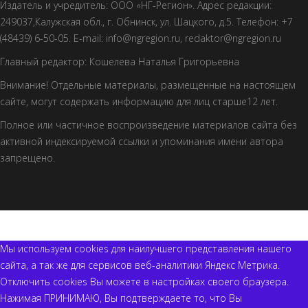
Издатель и учредитель: ООО «НГ-Регион». Адрес редакции:
249037,Калужская обл., г. Обнинск, ул. Шацкого, д.5. Телефон: +7
(48439) 6-50-05. E-mail: info@ngregion.ru, redaktor@ngregion.ru
Главный редактор: Кошелева Наталья Григорьевна
Внимание! Отдельные материалы, размещенные на настоящем
сайте, могут содержать информацию для лиц старше12 лет.
Полное или частичное воспроизведение материалов сайта без
активной индексируемой ссылки и упоминания имени автора
запрещено.
© 2018 Портал НГ-РЕГИОН Все права защищены
Мы используем cookies для наилучшего представления нашего
сайта, а так же для сервисов веб-аналитики Яндекс Метрика.
Отключить cookies Вы можете в настройках своего браузера.
Нажимая ПРИНИМАЮ, Вы подтверждаете то, что Вы