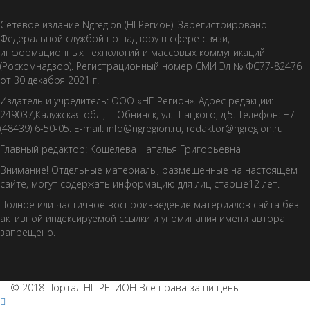
Сетевое издание Ngregion (НГРегион). Зарегистрировано
Федеральной службой по надзору в сфере связи,
информационных технологий и массовых коммуникаций
(Роскомнадзор). Регистрационный номер СМИ Эл № ФС77-82476
от 30 декабря 2021 г.
Издатель и учредитель: ООО «НГ-Регион». Адрес редакции:
249037,Калужская обл., г. Обнинск, ул. Шацкого, д.5. Телефон: +7
(48439) 6-50-05. E-mail: info@ngregion.ru, redaktor@ngregion.ru
Главный редактор: Кошелева Наталья Григорьевна
Внимание! Отдельные материалы, размещенные на настоящем
сайте, могут содержать информацию для лиц старше12 лет.
Полное или частичное воспроизведение материалов сайта без
активной индексируемой ссылки и упоминания имени автора
запрещено.
© 2018 Портал НГ-РЕГИОН Все права защищены