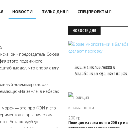
АЯ
НОВОСТИ
ПУЛЬС ДНЯ
СПЕЦПРОЕКТЫ
НОВОСТИ ДНЯ
5
нска, он - председатель Союза
фия этого подвижного,
Возле многоэтажки в
сштабных дел, что впору книгу
Балабаново сделают парко
альный экземпляр как раз
емлюще: «На земле, в небесах
 и море» — это про ФЭИ и его
периментов с органическим
р в Антарктиду!) до
Полиция изъяла почти 200 гр м