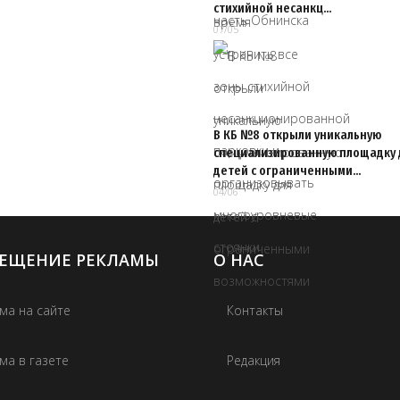
стихийной несанкц…
07/05
В КБ №8 открыли уникальную
специализированную площадку 
детей с ограниченными…
04/06
ЕЩЕНИЕ РЕКЛАМЫ
О НАС
ма на сайте
Контакты
ма в газете
Редакция