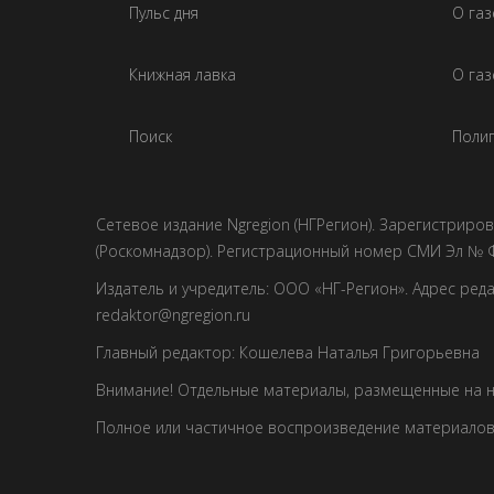
Пульс дня
О га
Книжная лавка
О газ
Поиск
Полиг
Сетевое издание Ngregion (НГРегион). Зарегистрир
(Роскомнадзор). Регистрационный номер СМИ Эл № Ф
Издатель и учредитель: ООО «НГ-Регион». Адрес редакци
redaktor@ngregion.ru
Главный редактор: Кошелева Наталья Григорьевна
Внимание! Отдельные материалы, размещенные на н
Полное или частичное воспроизведение материалов 