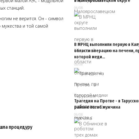
первой малой АЭС - модульной
в Малоярославецком округе
ых станций.
06/08
многим не верится. Он - символ
 мужества и той самой
В МРНЦ выполнили первую в Кал
области операцию на печени, п
которой меди…
06/08
Трагедия на Протве - в Тарусск
районе погиб мужчина
06/08
ошла процедуру