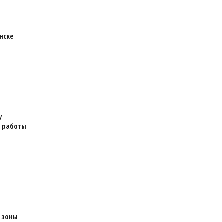
нске
у
я работы
 зоны