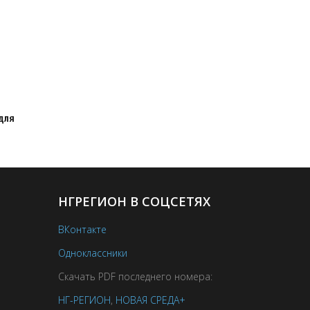
для
НГРЕГИОН В СОЦСЕТЯХ
ВКонтакте
Одноклассники
Скачать PDF последнего номера:
НГ-РЕГИОН
,
НОВАЯ СРЕДА+