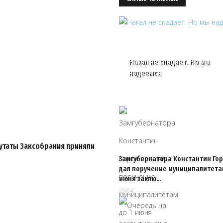
Накал не спадает. Но мы
надеемся
путаты Заксобрания приняли
Замгубернатора Константин Го
дал поручение муниципалитетам
июня заклю…
29/04