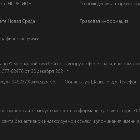
зете НГ-РЕГИОН
О соблюдении авторских пр
ете Новая Среда
Правовая информация
рафические услуги
овано Федеральной службой по надзору в сфере связи, информац
С77-82476 от 30 декабря 2021 г.
и: 249037,Калужская обл., г. Обнинск, ул. Шацкого, д.5. Телефон: +7
астоящем сайте, могут содержать информацию для лиц старше12 
сайта без активной индексируемой ссылки и упоминания имени 