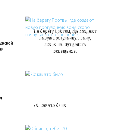
На берегу Протвы, где создают
новую прогулочную зону,
ужской
скоро начнут делать
ри
освещение.
ом
70: как это было