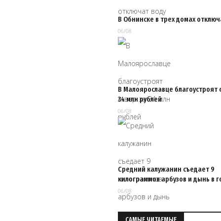
В Обнинске в трех домах отключ
06/08
В Малоярославце благоустроят 
34 млн рублей
06/08
Средний калужанин съедает 9
килограммов арбузов и дынь в г
06/08
САМЫЕ ЧИТАЕМЫЕ