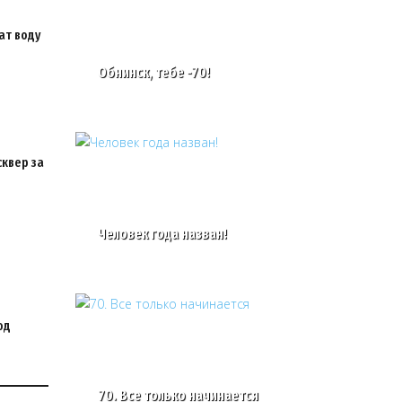
ат воду
Обнинск, тебе -70!
сквер за
Человек года назван!
од
70. Все только начинается