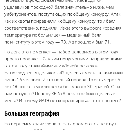
передали в фонд бюджетных мест. Как водится,
у целевиков проходной балл значительно ниже, чем
у абитуриентов, поступающих по общему конкурсу. А так
как их квоты приравняли к общему конкурсу, то и балл,
соответственно, подняли. Из-за этого выросла «средняя
температура по больнице» — медианный балл
по институту в этом году — 73. А в прошлом был 71.
Но дела это не меняет — набор целевиков в этом году
просто провален. Самыми популярными направлениями
в этом году стали «Химия» и «Лечебное дело».
На последнее выделялось 42 целевых места, а зачислили
лишь 16 человек. И это полный провал. То есть через 5
лет Обнинск недосчитается без малого 30 врачей. Они
нам не нужны? Почему КБ № 8 не застолбило целевые
места? И почему ИАТЭ не скоординировал этот процесс?
Большая география
Но вернемся к зачислению. На втором его этапе в вуз