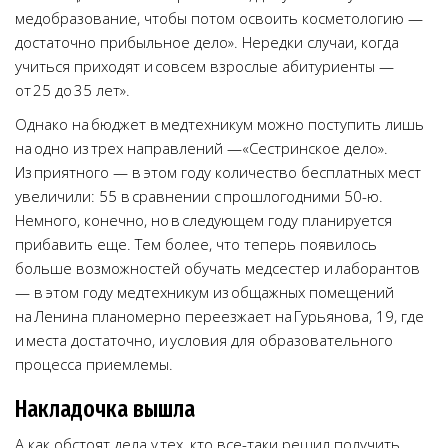
медобразование, чтобы потом освоить косметологию —
достаточно прибыльное дело». Нередки случаи, когда
учиться приходят и совсем взрослые абитуриенты —
от 25 до 35 лет».
Однако на бюджет в медтехникум можно поступить лишь
на одно из трех направлений —«Сестринское дело».
Из приятного — в этом году количество бесплатных мест
увеличили: 55 в сравнении с прошлогодними 50-ю.
Немного, конечно, но в следующем году планируется
прибавить еще. Тем более, что теперь появилось
больше возможностей обучать медсестер и лаборантов
— в этом году медтехникум из общажных помещений
на Ленина планомерно переезжает на Гурьянова, 19, где
и места достаточно, и условия для образовательного
процесса приемлемы.
Накладочка вышла
А как обстоят дела у тех, кто все-таки решил получить