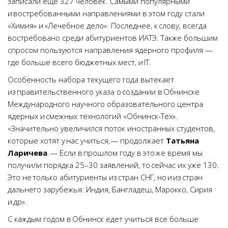
записали еще 327 человек. Самыми популярными
и востребованными направлениями в этом году стали
«Химия» и «Лечебное дело». Последнее, к слову, всегда
востребовано среди абитуриентов ИАТЭ. Также большим
спросом пользуются направления ядерного профиля —
где больше всего бюджетных мест, и IT.
Особенность набора текущего года вытекает
из правительственного указа о создании в Обнинске
Международного научного образовательного центра
ядерных и смежных технологий «Обнинск-Тех».
«Значительно увеличился поток иностранных студентов,
которые хотят у нас учиться, — продолжает
Татьяна
Ларичева
. — Если в прошлом году в это же время мы
получили порядка 25–30 заявлений, то сейчас их уже 130.
Это не только абитуриенты из стран СНГ, но и из стран
дальнего зарубежья: Индия, Бангладеш, Марокко, Сирия
и др».
С каждым годом в Обнинск едет учиться все больше