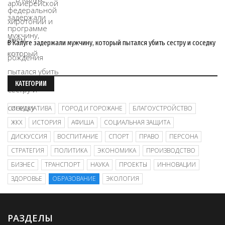
В Калуге задержали мужчину, который пытался убить сестру и соседку
08/08
КАТЕГОРИИ
ИНИЦИАТИВА
ГОРОД И ГОРОЖАНЕ
БЛАГОУСТРОЙСТВО
ЖКХ
ИСТОРИЯ
АФИША
СОЦИАЛЬНАЯ ЗАЩИТА
ДИСКУССИЯ
ВОСПИТАНИЕ
СПОРТ
ПРАВО
ПЕРСОНА
СТРАТЕГИЯ
ПОЛИТИКА
ЭКОНОМИКА
ПРОИЗВОДСТВО
БИЗНЕС
ТРАНСПОРТ
НАУКА
ПРОЕКТЫ
ИННОВАЦИИ
ЗДОРОВЬЕ
ОБРАЗОВАНИЕ
ЭКОЛОГИЯ
РАЗДЕЛЫ