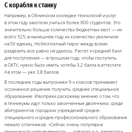
С корабля к станку
Например, в Обнинском колледже технологий и услуг
в этом году захотели учиться более 800 студентов. Это
значительно больше количества бюджетных мест — их
всего 525, в нынешнем году их количество увеличили
на 50 единиц. Но бесплатный пирог между всеми
разделить все равно не удалось. Растет и средний балл
для поступления — в прошлом году, чтобы поступить
в ОКТУ, нужно было иметь хотя бы 3,2 балла в аттестате.
А в этом — уже 3,8 баллов.
В последние годы выпускники 9-х классов принимают
осознанное решение получить среднее специальное
образование. И вопреки расхожему мнению о том, что
в техникумы идут только законченные двоечники, среди
абитуриентов городских учреждений средне-
специального и средне-профессионального образования
немало отличников: «Сейчас очень популярна
техническая направленность, — говорит и.о. директора