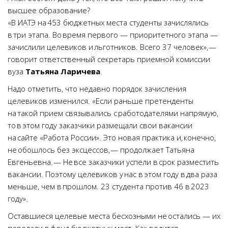
высшее образование?
«В ИАТЭ на 453 бюджетных места студенты зачислялись
в три этапа. Во время первого — приоритетного этапа —
зачислили целевиков и льготников. Всего 37 человек», —
говорит ответственный секретарь приемной комиссии
вуза
Татьяна Ларичева
.
Надо отметить, что недавно порядок зачисления
целевиков изменился. «Если раньше претенденты
на такой прием связывались с работодателями напрямую,
то в этом году заказчики размещали свои вакансии
на сайте «Работа России». Это новая практика и, конечно,
не обошлось без эксцессов, — продолжает Татьяна
Евгеньевна. — Не все заказчики успели в срок разместить
вакансии. Поэтому целевиков у нас в этом году в два раза
меньше, чем в прошлом. 23 студента против 46 в 2023
году».
Оставшиеся целевые места бесхозными не остались — их