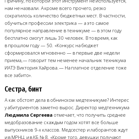
Причину, по которой этот инструмент не используется,
нам не назвали. А кроме всего прочего, резко
сократилось количество бюджетных мест. В частности,
обучиться профессии электрика — а это самое
популярное направление в техникуме — в этом году
бесплатно смогут лишь 30 человек. В то время, как
в прошлом году — 50. «Конкурс на бюджет
сформировался мгновенно — в первые две недели
приема, — говорит тем не менее начальник техникума
ИАТЭ Виктория Хайрова. — На платное отделение тоже
все забито».
Сестра, бинт
А как обстоят дела в обнинском медтехникуме? Интерес
у абитуриентов заметно вырос. Директор медтехникума
Людмила Сергеева
отмечает, что получить среднее
медобразование с каждым годом хотят все больше
выпускников 9-х классов. Медсестер и лаборантов ждут
и в МРНЦ, и в КБ № 8. «Кроме того, девушки получают