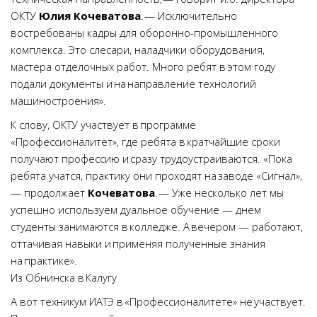
ОКТУ
Юлия Кочеватова
. — Исключительно
востребованы кадры для оборонно-промышленного
комплекса. Это слесари, наладчики оборудования,
мастера отделочных работ. Много ребят в этом году
подали документы и на направление технологий
машиностроения».
К слову, ОКТУ участвует в программе
«Профессионалитет», где ребята в кратчайшие сроки
получают профессию и сразу трудоустраиваются. «Пока
ребята учатся, практику они проходят на заводе «Сигнал»,
— продолжает
Кочеватова
. — Уже несколько лет мы
успешно используем дуальное обучение — днем
студенты занимаются в колледже. А вечером — работают,
оттачивая навыки и применяя полученные знания
на практике».
Из Обнинска в Калугу
А вот техникум ИАТЭ в «Профессионалитете» не участвует.