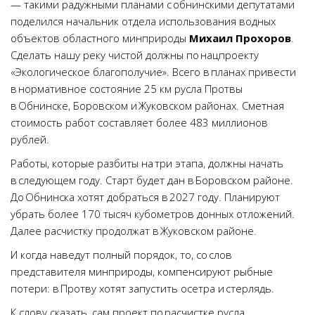
— такими радужными планами с обнинскими депутатами
поделился начальник отдела использования водных
объектов областного минприроды
Михаил Прохоров
.
Сделать нашу реку чистой должны по нацпроекту
«Экологическое благополучие». Всего в планах привести
в нормативное состояние 25 км русла Протвы
в Обнинске, Боровском и Жуковском районах. Сметная
стоимость работ составляет более 483 миллионов
рублей.
Работы, которые разбиты на три этапа, должны начать
в следующем году. Старт будет дан в Боровском районе.
До Обнинска хотят добраться в 2027 году. Планируют
убрать более 170 тысяч кубометров донных отложений.
Далее расчистку продолжат в Жуковском районе.
И когда наведут полный порядок, то, со слов
представителя минприроды, компенсируют рыбные
потери: в Протву хотят запустить осетра и стерлядь.
К слову сказать, сам проект по расчистке русла