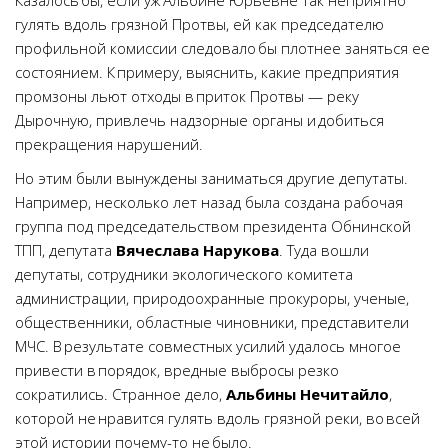
Казалось бы, если уж Альбине Юрьевне так неприятно
гулять вдоль грязной Протвы, ей как председателю
профильной комиссии следовало бы плотнее заняться ее
состоянием. К примеру, выяснить, какие предприятия
промзоны льют отходы в приток Протвы — реку
Дырочную, привлечь надзорные органы и добиться
прекращения нарушений.
Но этим были вынуждены заниматься другие депутаты.
Например, несколько лет назад была создана рабочая
группа под председательством президента Обнинской
ТПП, депутата
Вячеслава Нарукова
. Туда вошли
депутаты, сотрудники экологического комитета
администрации, природоохранные прокуроры, ученые,
общественники, областные чиновники, представители
МЧС. В результате совместных усилий удалось многое
привести в порядок, вредные выбросы резко
сократились. Странное дело,
Альбины
Нечитайло
,
которой не нравится гулять вдоль грязной реки, во всей
этой истории почему-то не было.