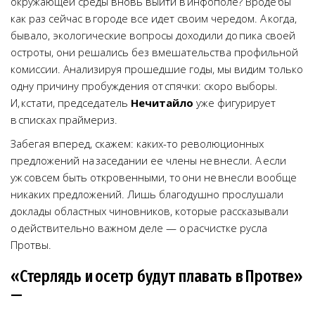
окружающей среды вновь выйти в инфополе? Вроде бы
как раз сейчас в городе все идет своим чередом. А когда,
бывало, экологические вопросы доходили до пика своей
остроты, они решались без вмешательства профильной
комиссии. Анализируя прошедшие годы, мы видим только
одну причину пробуждения от спячки: скоро выборы.
И, кстати, председатель
Нечитайло
уже фигурирует
в списках праймериз.
Забегая вперед, скажем: каких-то революционных
предложений на заседании ее члены не внесли. А если
уж совсем быть откровенными, то они не внесли вообще
никаких предложений. Лишь благодушно прослушали
доклады областных чиновников, которые рассказывали
о действительно важном деле — о расчистке русла
Протвы.
«Стерлядь и осетр будут плавать в Протве»
—