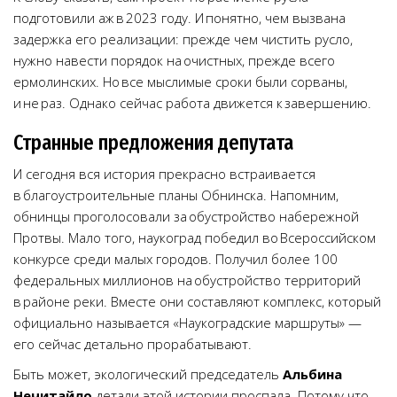
подготовили аж в 2023 году. И понятно, чем вызвана
задержка его реализации: прежде чем чистить русло,
нужно навести порядок на очистных, прежде всего
ермолинских. Но все мыслимые сроки были сорваны,
и не раз. Однако сейчас работа движется к завершению.
Странные предложения депутата
И сегодня вся история прекрасно встраивается
в благоустроительные планы Обнинска. Напомним,
обнинцы проголосовали за обустройство набережной
Протвы. Мало того, наукоград победил во Всероссийском
конкурсе среди малых городов. Получил более 100
федеральных миллионов на обустройство территорий
в районе реки. Вместе они составляют комплекс, который
официально называется «Наукоградские маршруты» —
его сейчас детально прорабатывают.
Быть может, экологический председатель
Альбина
Нечитайло
детали этой истории проспала. Потому что