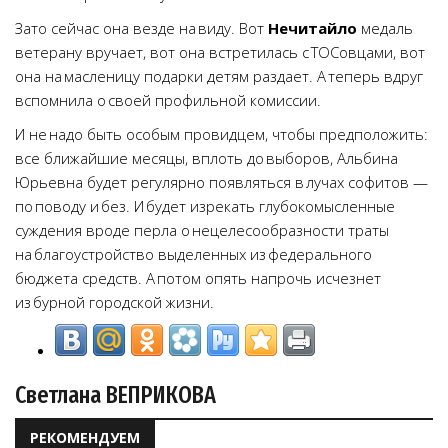
Зато сейчас она везде на виду. Вот
Нечитайло
медаль
ветерану вручает, вот она встретилась с ТОСовцами, вот
она на масленицу подарки детям раздает. А теперь вдруг
вспомнила о своей профильной комиссии.
И не надо быть особым провидцем, чтобы предположить:
все ближайшие месяцы, вплоть до выборов, Альбина
Юрьевна будет регулярно появляться в лучах софитов —
по поводу и без. И будет изрекать глубокомысленные
суждения вроде перла о нецелесообразности траты
на благоустройство выделенных из федерального
бюджета средств. А потом опять напрочь исчезнет
из бурной городской жизни.
Светлана ВЕПРИКОВА
РЕКОМЕНДУЕМ