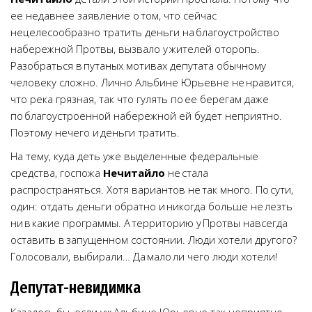
ее недавнее заявление о том, что сейчас
нецелесообразно тратить деньги на благоустройство
набережной Протвы, вызвало у жителей оторопь.
Разобраться в путаных мотивах депутата обычному
человеку сложно. Лично Альбине Юрьевне не нравится,
что река грязная, так что гулять по ее берегам даже
по благоустроенной набережной ей будет неприятно.
Поэтому нечего и деньги тратить.
На тему, куда деть уже выделенные федеральные
средства, госпожа
Нечитайло
не стала
распространяться. Хотя вариантов не так много. По сути,
один: отдать деньги обратно и никогда больше не лезть
ни в какие программы. А территорию у Протвы навсегда
оставить в запущенном состоянии. Люди хотели другого?
Голосовали, выбирали… Да мало ли чего люди хотели!
Депутат-невидимка