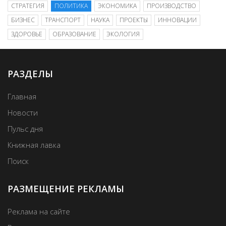
СТРАТЕГИЯ
ПОЛИТИКА
ЭКОНОМИКА
ПРОИЗВОДСТВО
БИЗНЕС
ТРАНСПОРТ
НАУКА
ПРОЕКТЫ
ИННОВАЦИИ
ЗДОРОВЬЕ
ОБРАЗОВАНИЕ
ЭКОЛОГИЯ
РАЗДЕЛЫ
Главная
Новости
Пульс дня
Книжная лавка
Поиск
РАЗМЕЩЕНИЕ РЕКЛАМЫ
Реклама на сайте