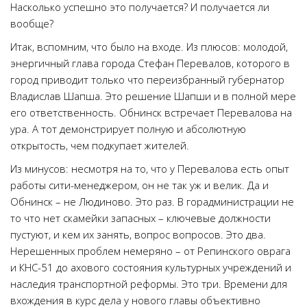
Насколько успешно это получается? И получается ли
вообще?
Итак, вспомним, что было на входе. Из плюсов: молодой,
энергичный глава города Стефан Перевалов, которого в
город приводит только что переизбранный губернатор
Владислав Шапша. Это решение Шапши и в полной мере
его ответственность. Обнинск встречает Перевалова на
ура. А тот демонстрирует полную и абсолютную
открытость, чем подкупает жителей.
Из минусов: несмотря на то, что у Перевалова есть опыт
работы сити-менеджером, он не так уж и велик. Да и
Обнинск – не Людиново. Это раз. В горадминистрации не
то что нет скамейки запасных – ключевые должности
пустуют, и кем их занять, вопрос вопросов. Это два.
Нерешенных проблем немеряно – от Репинского оврага
и КНС-51 до ахового состояния культурных учреждений и
наследия транспортной реформы. Это три. Времени для
вхождения в курс дела у нового главы объективно