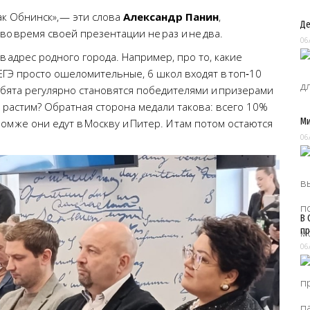
ак Обнинск», — эти слова
Александр Панин
,
Де
о время своей презентации не раз и не два.
06
 адрес родного города. Например, про то, какие
 ЕГЭ просто ошеломительные, 6 школ входят в топ‑10
ебята регулярно становятся победителями и призерами
их растим? Обратная сторона медали такова: всего 10%
Ми
ом же они едут в Москву и Питер. И там потом остаются
06
В 
пр
06