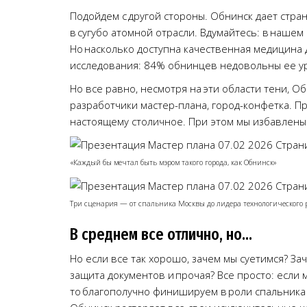
Подойдем с другой стороны. Обнинск дает стра
в сугубо атомной отрасли. Вдумайтесь: в наше
Но насколько доступна качественная медицина 
исследования: 84% обнинцев недовольны ее у
Но все равно, несмотря на эти области тени, О
разработчики мастер-плана, город-конфетка. П
настоящему столичное. При этом мы избавлены 
«Каждый бы мечтал быть мэром такого города, как Обнинск»
Три сценария — от спальника Москвы до лидера технологического 
В среднем все отлично, но…
Но если все так хорошо, зачем мы суетимся? Зач
защита документов и прочая? Все просто: если 
то благополучно финишируем в роли спальника 