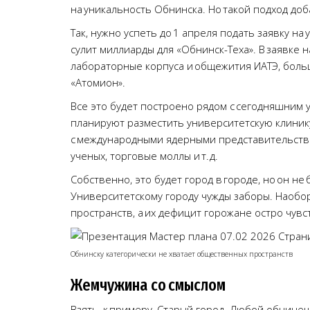
на уникальность Обнинска. Но такой подход доб
Так, нужно успеть до 1 апреля подать заявку н
сулит миллиарды для «Обнинск-Теха». В заявке
лабораторные корпуса и общежития ИАТЭ, больш
«Атомион».
Все это будет построено рядом с сегодняшним 
планируют разместить университетскую клиник
с международными ядерными представительств
ученых, торговые моллы и т. д.
Собственно, это будет город в городе, но он не
Университетскому городу чужды заборы. Наобо
пространств, а их дефицит горожане остро чувс
Обнинску категорически не хватает общественных пространств
Жемчужина со смыслом
Взять, к примеру, Старый город. Любой обнинец,