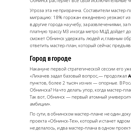
Обнинск растеряет все свои исключительные че
Угроза эта не призрачна. Составители мастер-
миграцию: 18% горожан ежедневно уезжают из О
в другие города на учебу, за развлечениями, за 
платную трассу М3 и когда метро МЦД дойдет до
сможет Обнинск удержать людей и, главным обр
ответить мастер-план, который сейчас предъяв
Город в городе
Накануне первой стратегической сессии его уж
«Лихачев задал базовый вопрос, — продолжал
А
пунктов, более 2 тысяч из них — опорные. В Ро
Обнинска? На что делать упор, когда мастер-п
Так вот, Обнинск — первый атомный университ
амбиции».
По сути, в обнинском мастер-плане не один доку
проекта «Обнинск-Тех», который и станет ядро
не делалось, и два мастер-плана в одном проект