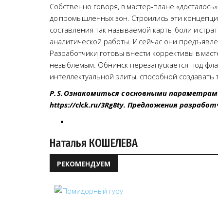
Собственно говоря, в мастер-плане «досталось
до промышленных зон. Строились эти концепции
составления так называемой карты боли и стра
аналитической работы. И сейчас они предъявле
Разработчики готовы внести коррективы в масте
незыблемым. Обнинск перезапускается под флаг
интеллектуальной элиты, способной создавать т
P. S. Ознакомиться с основными параметра
https://clck.ru/3Rg8ty. Предложения разраб
Наталья КОШЕЛЕВА
РЕКОМЕНДУЕМ