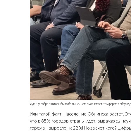
Идей у собравшихся было больше, чем смог вместить формат обсужд
Или такой факт. Население Обнинска растет. Э
что в 85% городов страны идет, выражаясь научн
горожан выросло на 22%! Но за счет кого? Цифр