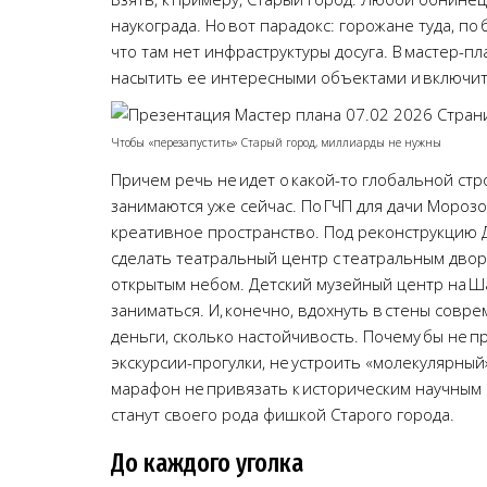
наукограда. Но вот парадокс: горожане туда, по
что там нет инфраструктуры досуга. В мастер-
насытить ее интересными объектами и включит
Чтобы «перезапустить» Старый город, миллиарды не нужны
Причем речь не идет о какой-то глобальной ст
занимаются уже сейчас. По ГЧП для дачи Мороз
креативное пространство. Под реконструкцию 
сделать театральный центр с театральным двор
открытым небом. Детский музейный центр на Ша
заниматься. И, конечно, вдохнуть в стены совр
деньги, сколько настойчивость. Почему бы не
экскурсии-прогулки, не устроить «молекулярный
марафон не привязать к историческим научным 
станут своего рода фишкой Старого города.
До каждого уголка