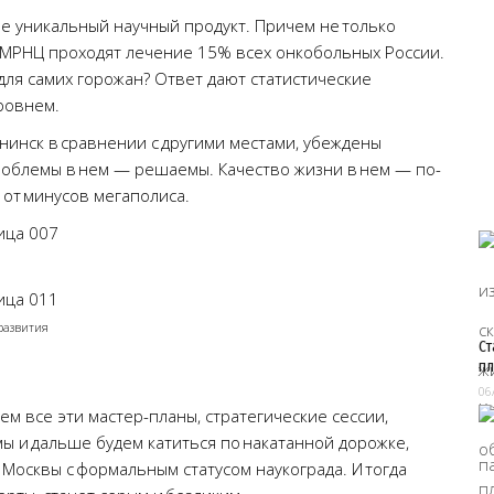
не уникальный научный продукт. Причем не только
м МРНЦ проходят лечение 15% всех онкобольных России.
для самих горожан? Ответ дают статистические
ровнем.
бнинск в сравнении с другими местами, убеждены
роблемы в нем — решаемы. Качество жизни в нем — по-
от минусов мегаполиса.
развития
Ст
пл
06
ем все эти мастер-планы, стратегические сессии,
мы и дальше будем катиться по накатанной дорожке,
Москвы с формальным статусом наукограда. И тогда