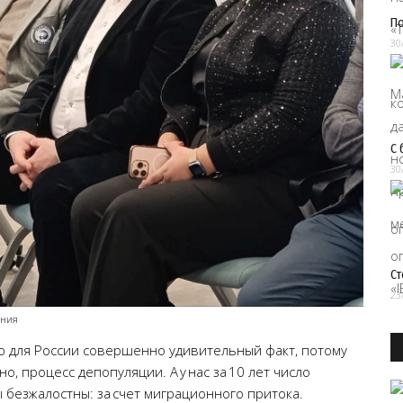
П
30
С 
30
Ст
23
ения
то для России совершенно удивительный факт, потому
о, процесс депопуляции. А у нас за 10 лет число
ы безжалостны: за счет миграционного притока.