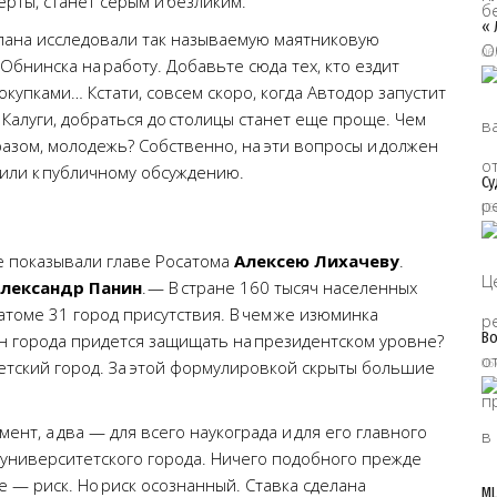
рты, станет серым и безликим.
« 
плана исследовали так называемую маятниковую
06
бнинска на работу. Добавьте сюда тех, кто ездит
покупками… Кстати, совсем скоро, когда Автодор запустит
 Калуги, добраться до столицы станет еще проще. Чем
азом, молодежь? Собственно, на эти вопросы и должен
или к публичному обсуждению.
Су
06
е показывали главе Росатома
Алексею Лихачеву
.
лександр Панин
. — В стране 160 тысяч населенных
сатоме 31 город присутствия. В чем же изюминка
Во
лан города придется защищать на президентском уровне?
06
етский город. За этой формулировкой скрыты большие
мент, а два — для всего наукограда и для его главного
м университетского города. Ничего подобного прежде
е — риск. Но риск осознанный. Ставка сделана
МЦ