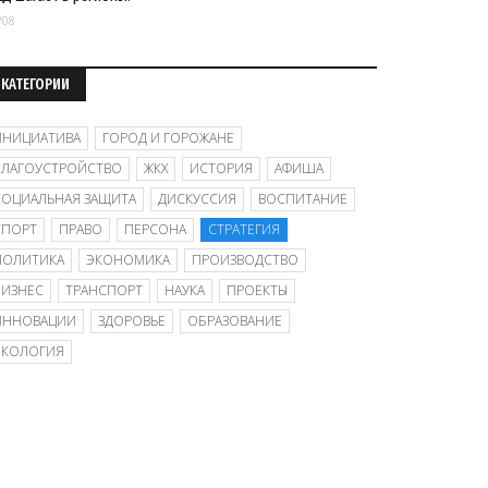
/08
КАТЕГОРИИ
ИНИЦИАТИВА
ГОРОД И ГОРОЖАНЕ
БЛАГОУСТРОЙСТВО
ЖКХ
ИСТОРИЯ
АФИША
СОЦИАЛЬНАЯ ЗАЩИТА
ДИСКУССИЯ
ВОСПИТАНИЕ
СПОРТ
ПРАВО
ПЕРСОНА
СТРАТЕГИЯ
ПОЛИТИКА
ЭКОНОМИКА
ПРОИЗВОДСТВО
БИЗНЕС
ТРАНСПОРТ
НАУКА
ПРОЕКТЫ
ИННОВАЦИИ
ЗДОРОВЬЕ
ОБРАЗОВАНИЕ
ЭКОЛОГИЯ