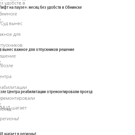
Лифт на паузе»: месяц без удобств в Обнинске
/08
д вынес важное для отпускников решение
/08
зле Центра реабилитации отремонтировали проезд
/08
Д шагает в регионы!