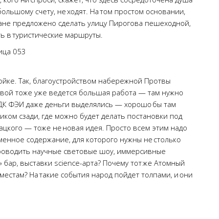
 большому счету, не ходят. На том простом основании,
плане предложено сделать улицу Пирогова пешеходной,
ь в туристические маршруты.
ройке. Так, благоустройством набережной Протвы
овой тоже уже ведется большая работа — там нужно
ДК ФЭИ даже деньги выделялись — хорошо бы там
иком сзади, где можно будет делать постановки под
цкого — тоже не новая идея. Просто всем этим надо
еменное содержание, для которого нужны не столько
 проводить научные световые шоу, иммерсивные
» бар, выставки science-арта? Почему тот же Атомный
местам? На такие события народ пойдет толпами, и они