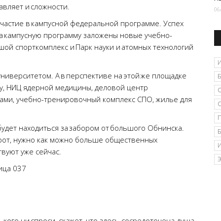
авляет и сложности.
06
а участие в кампусной федеральной программе. Успех
 на кампусную программу заложены новые учебно-
ой спорткомплекс и Парк науки и атомных технологий
университетом. А в перспективе на этой же площадке
у, НИЦ ядерной медицины, деловой центр
ами, учебно-тренировочный комплекс СПО, жилье для
 будет находиться за забором от большого Обнинска.
рот, нужно как можно больше общественных
твуют уже сейчас.
 кого ни спроси, скажет, что здесь сосредоточена душа