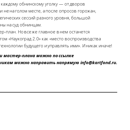
» каждому обнинскому уголку — от дворов
 не на голом месте, а после опросов горожан,
тегических сессий разного уровня, большой
ны на суд обнинцам.
р-план. Но все же главное в нем останется
ом «Наукоград 2.0» как «место воспроизводства
ехнологии будущего и управлять ими». И никак иначе!
ми мастер-плана можно по ссылке
отчикам можно направить напрямую info@kartfond.ru.