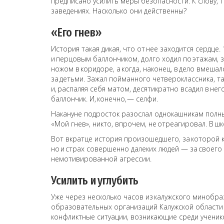
предписано усилить меры безопасности. К слову, т
заведениях. Насколько они действенны?
«Его гнев»
История такая дикая, что от нее заходится сердце
и перцовым баллончиком, долго ходил по этажам, з
ножом в коридоре, а когда, наконец, в дело вмешал
за детьми. Зажал пойманного четвероклассника, та
и, распаляя себя матом, десятикратно всадил в не
баллончик. И, конечно, — селфи.
Накануне подросток разослал однокашникам полн
«Мой гнев», никто, впрочем, не отреагировал. В ш
Вот вкратце история произошедшего, за которой кр
но и страх совершенно далеких людей — за своего
немотивированной агрессии.
Усилить и углубить
Уже через несколько часов из калужского минобра
образовательных организаций Калужской области 
конфликтные ситуации, возникающие среди ученик