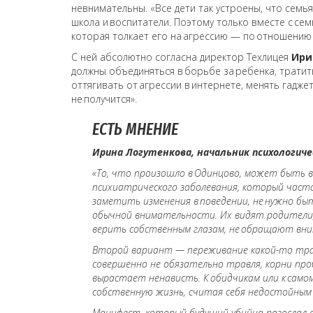
невнимательны. «Все дети так устроены, что семья,
школа и воспитатели. Поэтому только вместе с се
которая толкает его на агрессию — по отношению 
С ней абсолютно согласна директор Техлицея
Ири
должны объединяться в борьбе за ребенка, тратить
оттягивать от агрессии в интернете, менять гаджет
не получится».
ЕСТЬ МНЕНИЕ
Ирина Логутенкова, начальник психологич
«То, что произошло в Одинцово, может быть 
психиатрического заболевания, который част
заметить изменения в поведении, не нужно быт
обычной внимательности. Их видят родители, 
верить собственным глазам, не обращают вни
Второй вариант — переживание какой-то трав
совершенно не обязательно травля, корни пр
вырастает ненависть. К обидчикам или к самом
собственную жизнь, считая себя недостойным 
Манифест, который будущий убийца разослал о