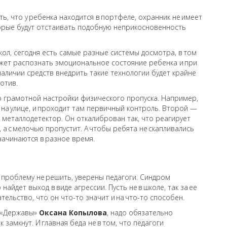
, что у ребенка находится в портфеле, охранник не имеет
торые будут отстаивать подобную неприкосновенность
кол, сегодня есть самые разные системы досмотра, в том
ожет распознать эмоциональное состояние ребенка и при
наличии средств внедрить такие технологии будет крайне
отив.
 грамотной настройки физического пропуска. Например,
на улице, и проходит там первичный контроль. Второй —
й металлодетектор. Он откалиброван так, что реагирует
 а с мелочью пропустит. А чтобы ребята не скапливались
 начинаются в разное время.
 проблему не решить, уверены педагоги. Синдром
айдет выход в виде агрессии. Пусть не в школе, так за ее
ельство, что он что-то значит и на что-то способен.
р «Державы»
Оксана Копылова
, надо обязательно
замкнут. И главная беда не в том, что педагоги