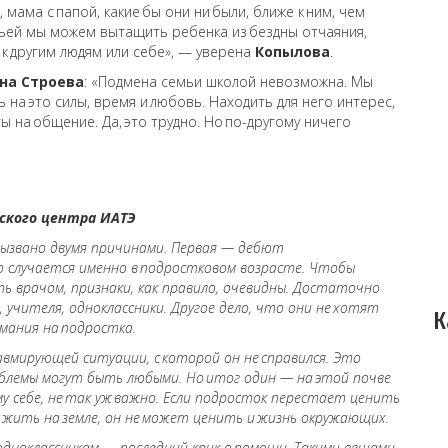
 мама с папой, какие бы они ни были, ближе к ним, чем
мьей мы можем вытащить ребенка из бездны отчаяния,
к другим людям или себе», — уверена
Копылова
.
на Строева
: «Подмена семьи школой невозможна. Мы
 на это силы, время и любовь. Находить для него интерес,
ы на общение. Да, это трудно. Но по-другому ничего
еского центра ИАТЭ
вызвано двумя причинами. Первая — дебют
о случается именно в подростковом возрасте. Чтобы
ь врачом, признаки, как правило, очевидны. Достаточно
учителя, одноклассники. Другое дело, что они не хотят
К
мания на подростка.
мирующей ситуации, с которой он не справился. Это
облемы могут быть любыми. Но итог один — на этой почве
у себе, не так уж важно. Если подросток перестает ценить
жить на земле, он не может ценить и жизнь окружающих.
дноклассникам — последний крик о помощи. Такими вещами