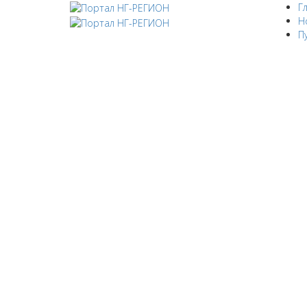
Г
Н
П