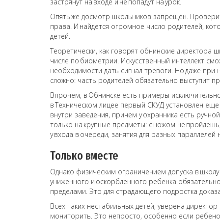
застрянут на входе и не попадут на урок.
Опять же досмотр школьников запрещен. Проверить
права. И найдется огромное число родителей, ко
детей.
Теоретически, как говорят обнинские директора ш
числе по биометрии. Искусственный интеллект см
необходимости дать сигнал тревоги. Но даже при 
сложно: часть родителей обязательно выступит пр
Впрочем, в Обнинске есть примеры исключительно
в Техническом лицее первый СКУД установлен еще 
внутри заведения, причем у охранника есть ручно
только на крупные предметы: с ножом не пройдешь,
у входа в очереди, занятия для разных параллелей
Только вместе
Однако физическим ограничением допуска в школу
униженного и оскорбленного ребенка обязательно н
пределами. Это для страдающего подростка доказат
Всех таких нестабильных детей, уверена директо
мониторить. Это непросто, особенно если ребенок 