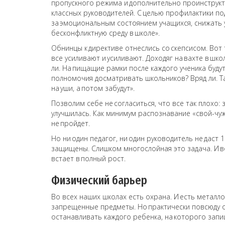
пропускного режима и дополнительно проинструкт
классных руководителей. С целью профилактики п
за эмоциональным состоянием учащихся, снижать 
бесконфликтную среду в школе».
Обнинцы к директиве отнеслись со скепсисом. Вот
все усиливают и усиливают. Доходяг на вахте в ш
ли. На пищащие рамки после каждого ученика буду
полномочия досматривать школьников? Вряд ли. Так
на уши, а потом забудут».
Позволим себе не согласиться, что все так плохо: 
улучшилась. Как минимум распознавание «свой-чуж
не пройдет.
Но ни один педагог, ни один руководитель не даст
защищены. Слишком многослойная это задача. И во
встает в полный рост.
Физический барьер
Во всех наших школах есть охрана. И есть металл
запрещенные предметы. Но практически повсюду о
останавливать каждого ребенка, на которого запи