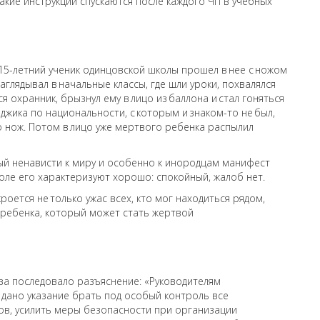
акие инструкции спускаются после каждого ЧП в учебных
. 15-летний ученик одинцовской школы прошел в нее с ножом
аглядывал в начальные классы, где шли уроки, похвалялся
ся охранник, брызнул ему в лицо из баллона и стал гоняться
джика по национальности, с которым и знаком-то не был,
го нож. Потом в лицо уже мертвого ребенка распылил
ый ненависти к миру и особенно к инородцам манифест
коле его характеризуют хорошо: спокойный, жалоб нет.
оется не только ужас всех, кто мог находиться рядом,
 ребенка, который может стать жертвой
за последовало разъяснение: «Руководителям
дано указание брать под особый контроль все
ов, усилить меры безопасности при организации