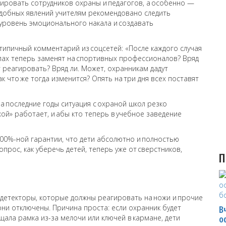
ировать сотрудников охраны и педагогов, а особенно —
одобных явлений учителям рекомендовано следить
уровень эмоционального накала и создавать
 типичный комментарий из соцсетей: «После каждого случая
колах теперь заменят на спортивных профессионалов? Вряд
т реагировать? Вряд ли. Может, охранникам дадут
 что же тогда изменится? Опять на три дня всех поставят
за последние годы ситуация с охраной школ резко
ой» работает, и абы кто теперь в учебное заведение
 100%-ной гарантии, что дети абсолютно и полностью
прос, как уберечь детей, теперь уже от сверстников,
П
одетекторы, которые должны реагировать на ножи и прочие
ни отключены. Причина проста: если охранник будет
В
щала рамка из-за мелочи или ключей в кармане, дети
о